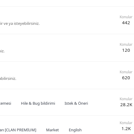
Konular
442
 ve ya isteyebilirsiniz.
Konular
120
iz.
Konular
620
ilirsiniz.
Konular
emesi
Hile & Bug bildirimi
Istek & Öneri
28.2K
Konular
1.2K
ları [CLAN PREMİUM]
Market
English