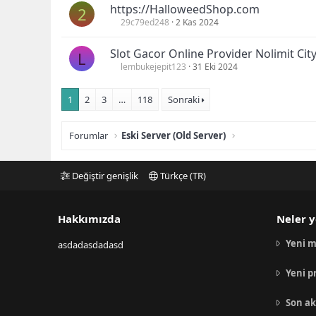
https://HalloweedShop.com
2
29c79ed248
2 Kas 2024
Slot Gacor Online Provider Nolimit City
L
lembukejepit123
31 Eki 2024
1
2
3
…
118
Sonraki
Forumlar
Eski Server (Old Server)
Değiştir genişlik
Türkçe (TR)
Hakkımızda
Neler y
Yeni m
asdadasdadasd
Yeni p
Son ak