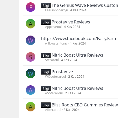
The Genius Wave Reviews Custo
F
Bilgi
Feeuiopppertyu
4 Kas 2024
ProstaVive Reviews
A
Bilgi
Apperaroul
4 Kas 2024
https://www.facebook.com/Fairy.Far
W
willowstantoniv
4 Kas 2024
Nitric Boost Ultra Reviews
S
Bilgi
Steraroul
4 Kas 2024
ProstaVive
W
Bilgi
WOooteraroul
2 Kas 2024
Nitric Boost Ultra Reviews
A
Bilgi
ASSteraroul
2 Kas 2024
Bliss Roots CBD Gummies Review
A
Bilgi
AIIteraroul
2 Kas 2024