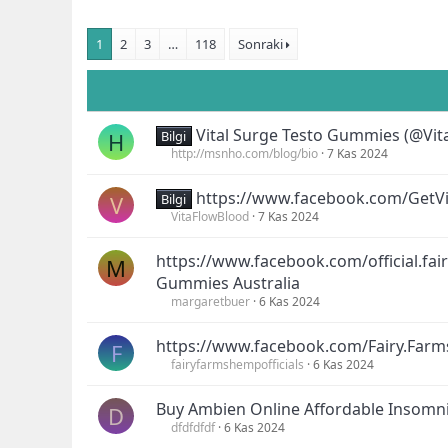
1
2
3
…
118
Sonraki
Vital Surge Testo Gummies (@Vi
H
Bilgi
http://msnho.com/blog/bio
7 Kas 2024
https://www.facebook.com/GetV
V
Bilgi
VitaFlowBlood
7 Kas 2024
https://www.facebook.com/official.fa
M
Gummies Australia
margaretbuer
6 Kas 2024
https://www.facebook.com/Fairy.Far
F
fairyfarmshempofficials
6 Kas 2024
Buy Ambien Online Affordable Insomni
D
dfdfdfdf
6 Kas 2024