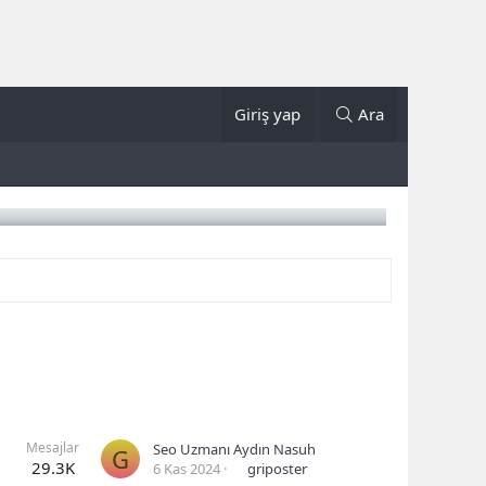
Giriş yap
Ara
Mesajlar
Seo Uzmanı Aydın Nasuh
G
29.3K
6 Kas 2024
griposter