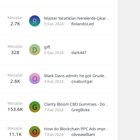
Mesajlar
Master Yaratıkları Nerelerde Çıkar ? [Tüm yaratıkların yerini öğrenme]
R
2.7K
5 Kas 2024
RolandoLed
Mesajlar
gift
D
328
6 Kas 2024
dark447
Mesajlar
Mark Davis admits he got Gruden before f
O
2.6K
4 Kas 2024
onaburtgar
Mesajlar
Clarity Bloom CBD Gummies - Does It Really Work?
G
153.6K
7 Kas 2024
GregBoke
Mesajlar
How do Blockchain PPC Ads improve transparency and accountability in advertising?
O
11.1K
7 Kas 2024
oliveawilliam