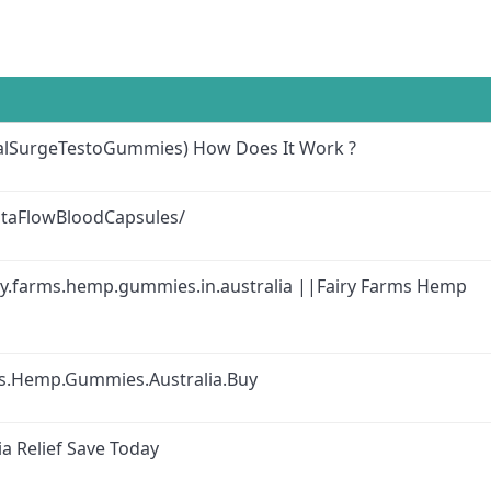
talSurgeTestoGummies) How Does It Work ?
itaFlowBloodCapsules/
iry.farms.hemp.gummies.in.australia ||Fairy Farms Hemp
ms.Hemp.Gummies.Australia.Buy
a Relief Save Today