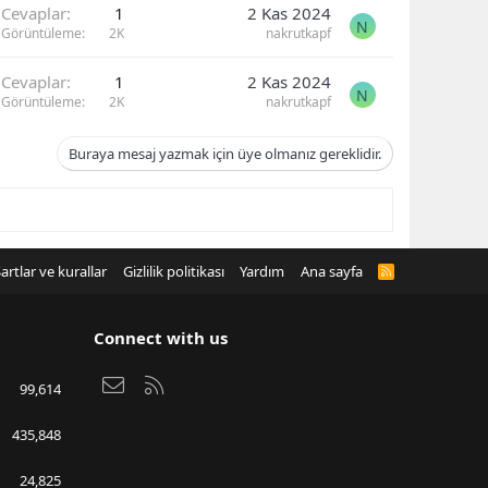
Cevaplar
1
2 Kas 2024
N
Görüntüleme
2K
nakrutkapf
Cevaplar
1
2 Kas 2024
N
Görüntüleme
2K
nakrutkapf
Buraya mesaj yazmak için üye olmanız gereklidir.
artlar ve kurallar
Gizlilik politikası
Yardım
Ana sayfa
R
S
S
Connect with us
Bize ulaşın
RSS
99,614
435,848
24,825