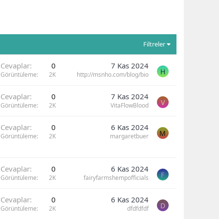
Filtreler
Cevaplar
0
7 Kas 2024
H
Görüntüleme
2K
http://msnho.com/blog/bio
Cevaplar
0
7 Kas 2024
V
Görüntüleme
2K
VitaFlowBlood
Cevaplar
0
6 Kas 2024
M
Görüntüleme
2K
margaretbuer
Cevaplar
0
6 Kas 2024
F
Görüntüleme
2K
fairyfarmshempofficials
Cevaplar
0
6 Kas 2024
D
Görüntüleme
2K
dfdfdfdf