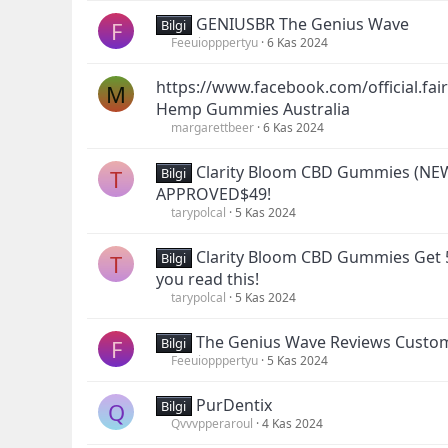
GENIUSBR The Genius Wave
F
Bilgi
Feeuiopppertyu
6 Kas 2024
https://www.facebook.com/official.fai
M
Hemp Gummies Australia
margarettbeer
6 Kas 2024
Clarity Bloom CBD Gummies (NEW
T
Bilgi
APPROVED$49!
tarypolcal
5 Kas 2024
Clarity Bloom CBD Gummies Get 5
T
Bilgi
you read this!
tarypolcal
5 Kas 2024
The Genius Wave Reviews Custo
F
Bilgi
Feeuiopppertyu
5 Kas 2024
PurDentix
Q
Bilgi
Qvvvpperaroul
4 Kas 2024