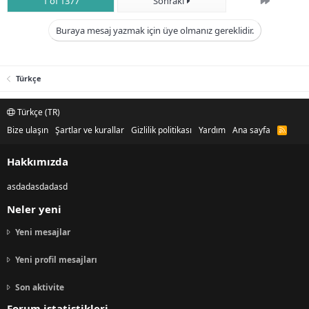
Son
1 of 1377
Sonraki
Buraya mesaj yazmak için üye olmanız gereklidir.
Türkçe
Türkçe (TR)
Bize ulaşın
Şartlar ve kurallar
Gizlilik politikası
Yardım
Ana sayfa
R
S
S
Hakkımızda
asdadasdadasd
Neler yeni
Yeni mesajlar
Yeni profil mesajları
Son aktivite
Forum istatistikleri