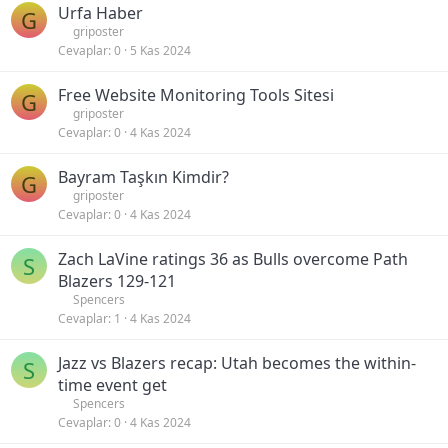
Urfa Haber
G
griposter
Cevaplar
0
5 Kas 2024
Free Website Monitoring Tools Sitesi
G
griposter
Cevaplar
0
4 Kas 2024
Bayram Taşkın Kimdir?
G
griposter
Cevaplar
0
4 Kas 2024
Zach LaVine ratings 36 as Bulls overcome Path
S
Blazers 129-121
Spencers
Cevaplar
1
4 Kas 2024
Jazz vs Blazers recap: Utah becomes the within-
S
time event get
Spencers
Cevaplar
0
4 Kas 2024