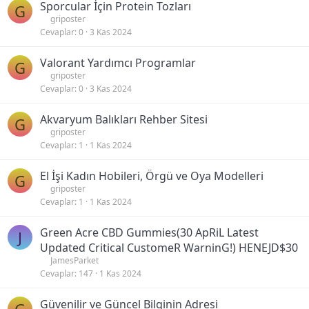
Sporcular İçin Protein Tozları
G
griposter
Cevaplar
0
3 Kas 2024
Valorant Yardımcı Programlar
G
griposter
Cevaplar
0
3 Kas 2024
Akvaryum Balıkları Rehber Sitesi
G
griposter
Cevaplar
1
1 Kas 2024
El İşi Kadın Hobileri, Örgü ve Oya Modelleri
G
griposter
Cevaplar
1
1 Kas 2024
Green Acre CBD Gummies(30 ApRiL Latest
J
Updated Critical CustomeR WarninG!) HENEJD$30
JamesParket
Cevaplar
147
1 Kas 2024
Güvenilir ve Güncel Bilginin Adresi