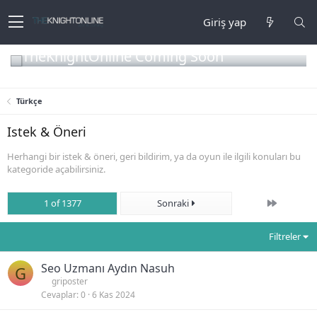
Giriş yap
TheKnightOnline Coming Soon
Türkçe
Istek & Öneri
Herhangi bir istek & öneri, geri bildirim, ya da oyun ile ilgili konuları bu
kategoride açabilirsiniz.
Son
1 of 1377
Sonraki
Filtreler
Seo Uzmanı Aydın Nasuh
G
griposter
Cevaplar
0
6 Kas 2024