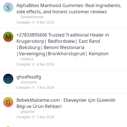
AlphaBites Manhood Gummies: Real ingredients,
S
side effects, and honest customer reviews
SarahAFarmer
Cevaplar
0
4 Kas 2024
+27833895606 Trusted Traditional Healer in
M
Krugersdorp| Bedfordview| East Rand
|Boksburg| Benoni Westonaria
|Vereeniging|Bronkhorstspruit| Kempton
mukasa
Cevaplar
0
4 Kas 2024
ghsdfesdfg
A
amaryana
Cevaplar
0
3 Kas 2024
BebekMalzeme.com - Ebeveynler için Güvenilir
G
Bilgi ve Ürün Rehberi
griposter
Cevaplar
0
3 Kas 2024