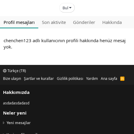
Bul
Profil mesajları
Son aktivite
Gönderiler
Hakkında
chenchen123 adlı kullanıcının profili hakkında henüz mesaj
yok.
Türkçe (TR)
Bize ulaşın
Şartlar ve kurallar
Gizlilik politikası
Yardım
Ana sayfa
R
S
S
Hakkımızda
asdadasdadasd
Neler yeni
Yeni mesajlar