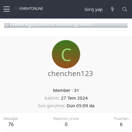
Giriş yap
TheKnightOnline Coming Soon
C
chenchen123
Member
·
31
Katılım
27 Tem 2024
Son görülme
Dün 05:09 da
Mesajlar
Reaction score
Puanları
76
0
6