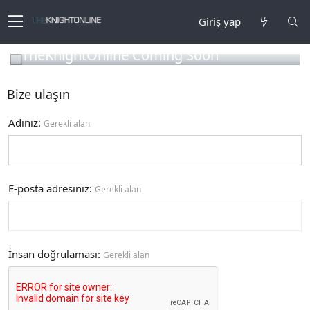
Giriş yap
TheKnightOnline Coming Soon
Bize ulaşın
Adınız
Gerekli alan
E-posta adresiniz
Gerekli alan
İnsan doğrulaması
Gerekli alan