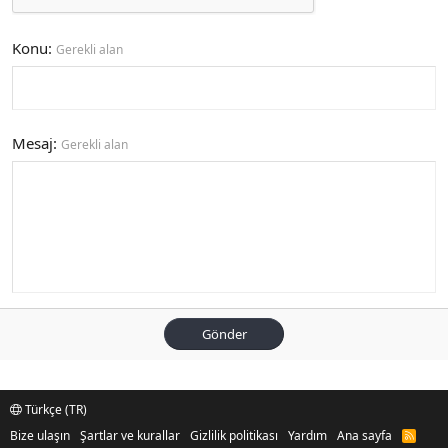
Konu
Gerekli alan
Mesaj
Gerekli alan
Gönder
Türkçe (TR)
Bize ulaşın
Şartlar ve kurallar
Gizlilik politikası
Yardım
Ana sayfa
R
S