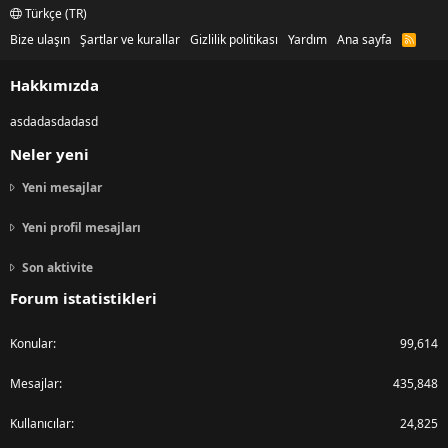
Türkçe (TR)
Bize ulaşın
Şartlar ve kurallar
Gizlilik politikası
Yardım
Ana sayfa
R
S
S
Hakkımızda
asdadasdadasd
Neler yeni
Yeni mesajlar
Yeni profil mesajları
Son aktivite
Forum istatistikleri
Konular
99,614
Mesajlar
435,848
Kullanıcılar
24,825