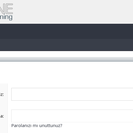
iz
la
Parolanızı mı unuttunuz?