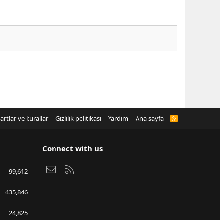
artlar ve kurallar
Gizlilik politikası
Yardım
Ana sayfa
R
S
S
Connect with us
Bize ulaşın
RSS
99,612
435,846
24,825