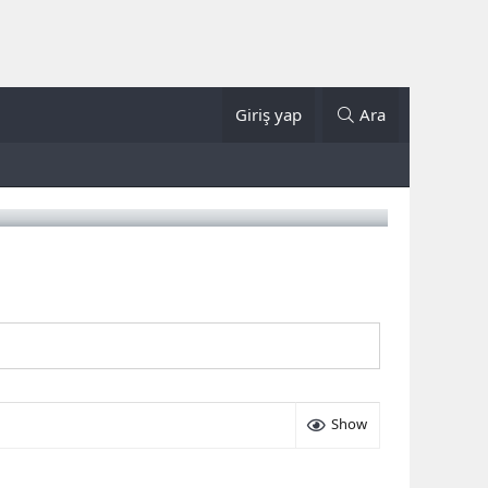
Giriş yap
Ara
Show