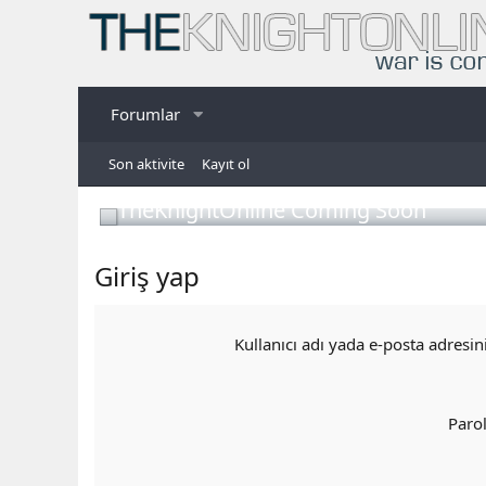
Forumlar
Son aktivite
Kayıt ol
TheKnightOnline Coming Soon
Giriş yap
Kullanıcı adı yada e-posta adresin
Paro