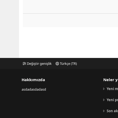
Değiştir genişlik
Türkçe (TR)
Hakkımızda
Neler y
Yeni m
asdadasdadasd
Yeni p
Son ak