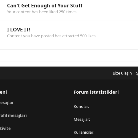
Can't Get Enough of Your Stuff
Your content has been liked 250 times.
I LOVE IT!
Content you have posted has attracted 500 likes.
Bize ulaşın
Ş
eni
Forum istatistikleri
esajlar
Konular
rofil mesajları
Mesajlar
tivite
Kullanıcılar