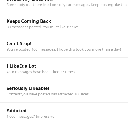
Somebody out there liked one of your messages. Keep posting like that
Keeps Coming Back
30 messages posted. You must like it here!
Can't Stop!
You've posted 100 messages. I hope this took you more than a day!
I Like It a Lot
Your messages have been liked 25 times.
Seriously Likeable!
Content you have posted has attracted 100 likes.
Addicted
1,000 messages? Impressive!