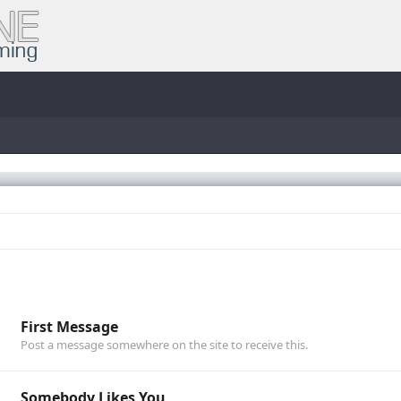
First Message
Post a message somewhere on the site to receive this.
Somebody Likes You