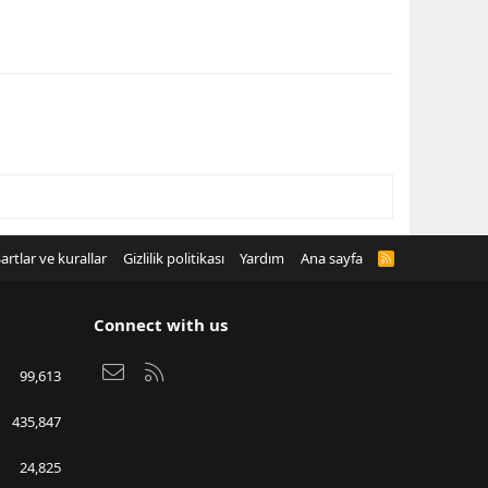
artlar ve kurallar
Gizlilik politikası
Yardım
Ana sayfa
R
S
S
Connect with us
Bize ulaşın
RSS
99,613
435,847
24,825