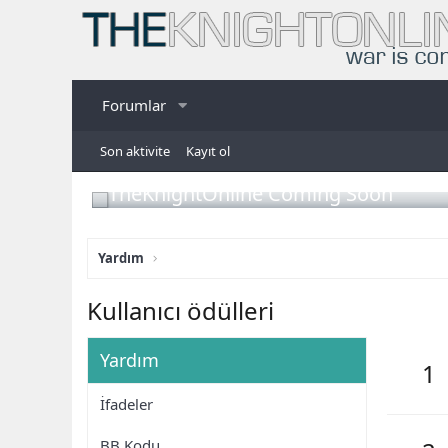
Forumlar
Son aktivite
Kayıt ol
TheKnightOnline Coming Soon
Yardım
Kullanıcı ödülleri
Yardım
1
İfadeler
BB Kodu