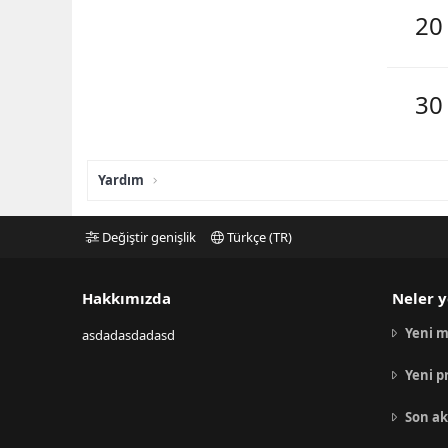
20
30
Yardım
Değiştir genişlik
Türkçe (TR)
Hakkımızda
Neler y
Yeni m
asdadasdadasd
Yeni p
Son ak