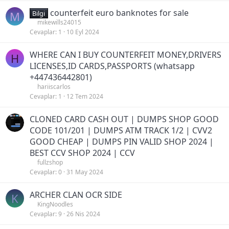
counterfeit euro banknotes for sale
M
Bilgi
mikewills24015
Cevaplar
1
10 Eyl 2024
WHERE CAN I BUY COUNTERFEIT MONEY,DRIVERS
H
LICENSES,ID CARDS,PASSPORTS (‪whatsapp
+447436442801)
hariiscarlos
Cevaplar
1
12 Tem 2024
CLONED CARD CASH OUT | DUMPS SHOP GOOD
CODE 101/201 | DUMPS ATM TRACK 1/2 | CVV2
GOOD CHEAP | DUMPS PIN VALID SHOP 2024 |
BEST CCV SHOP 2024 | CCV
fullzshop
Cevaplar
0
31 May 2024
ARCHER CLAN OCR SIDE
K
KingNoodles
Cevaplar
9
26 Nis 2024