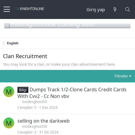
Giriş yap
TheKnightOnline Coming Soon
English
Clan Recruitment
You may look for a clan, or make your clan advertisement here.
Filtreler
Dumps Track 1/2-Clone Cards Credit Cards
M
Bilgi
With Cvv2 - Cc Non vbv
modesghost50
Cevaplar
5
1 Kas 2024
selling on the darkweb
M
modesghost50
Cevaplar
2
31 Eki 2024