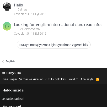
Hello
Dylinas
Cevaplar
3
11 Eyl 2015
Looking for english/international clan. read infos.
D
DieEierVonSataN
Cevaplar
5
11 Eyl 2015
Buraya mesaj yazmak için üye olmanız gereklidir.
English
Türkçe (TR)
Bize ulaşın
Şartlar ve kurallar
Gizlilik politikası
Yardım
Ana sayfa
R
S
S
Hakkımızda
asdadasdadasd
Neler yeni