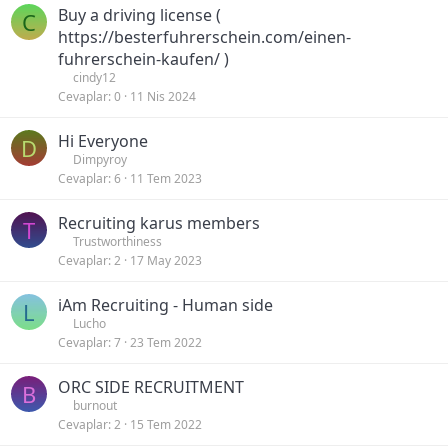
Buy a driving license (
C
https://besterfuhrerschein.com/einen-
fuhrerschein-kaufen/ )
cindy12
Cevaplar
0
11 Nis 2024
Hi Everyone
D
Dimpyroy
Cevaplar
6
11 Tem 2023
Recruiting karus members
T
Trustworthiness
Cevaplar
2
17 May 2023
iAm Recruiting - Human side
L
Lucho
Cevaplar
7
23 Tem 2022
ORC SIDE RECRUITMENT
B
burnout
Cevaplar
2
15 Tem 2022