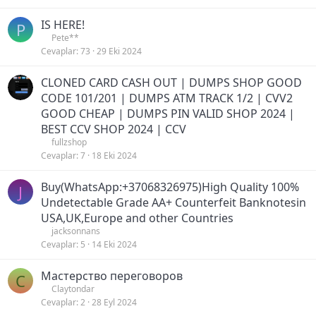
IS HERE!
P
Pete**
Cevaplar
73
29 Eki 2024
CLONED CARD CASH OUT | DUMPS SHOP GOOD
CODE 101/201 | DUMPS ATM TRACK 1/2 | CVV2
GOOD CHEAP | DUMPS PIN VALID SHOP 2024 |
BEST CCV SHOP 2024 | CCV
fullzshop
Cevaplar
7
18 Eki 2024
Buy(WhatsApp:+37068326975)High Quality 100%
J
Undetectable Grade AA+ Counterfeit Banknotesin
USA,UK,Europe and other Countries
jacksonnans
Cevaplar
5
14 Eki 2024
Мастерство переговоров
C
Claytondar
Cevaplar
2
28 Eyl 2024