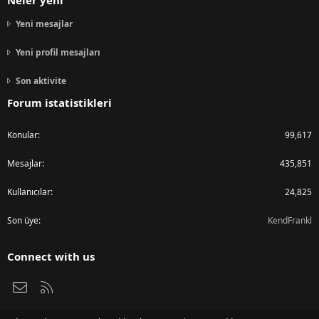
Neler yeni
Yeni mesajlar
Yeni profil mesajları
Son aktivite
Forum istatistikleri
Konular
99,617
Mesajlar
435,851
Kullanıcılar
24,825
Son üye
KendFrankl
Connect with us
Bize ulaşın
RSS