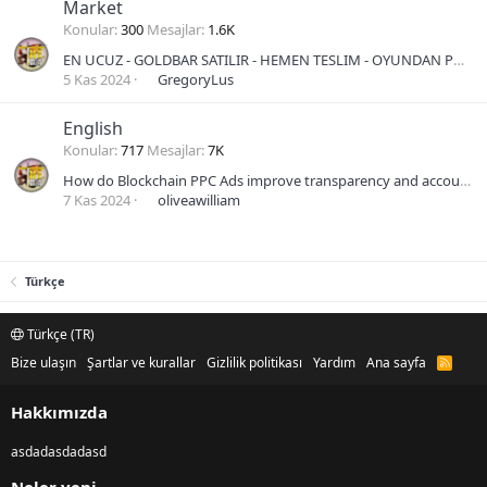
Market
Konular
300
Mesajlar
1.6K
EN UCUZ - GOLDBAR SATILIR - HEMEN TESLIM - OYUNDAN PM ATIN - K1YAMET -
5 Kas 2024
GregoryLus
English
Konular
717
Mesajlar
7K
How do Blockchain PPC Ads improve transparency and accountability in advertising?
7 Kas 2024
oliveawilliam
Türkçe
Türkçe (TR)
Bize ulaşın
Şartlar ve kurallar
Gizlilik politikası
Yardım
Ana sayfa
R
S
S
Hakkımızda
asdadasdadasd