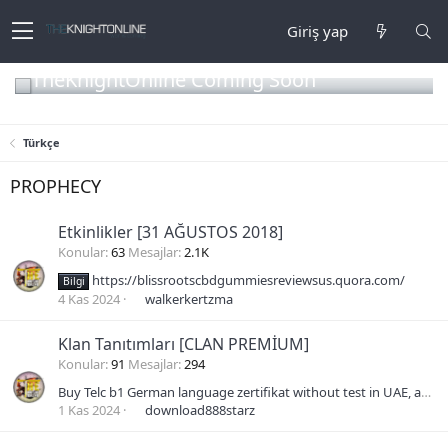
Giriş yap
TheKnightOnline Coming Soon
Türkçe
PROPHECY
Etkinlikler [31 AĞUSTOS 2018]
Konular
63
Mesajlar
2.1K
https://blissrootscbdgummiesreviewsus.quora.com/
Bilgi
4 Kas 2024
walkerkertzma
Klan Tanıtımları [CLAN PREMİUM]
Konular
91
Mesajlar
294
Buy Telc b1 German language zertifikat without test in UAE, apply b2 goethe certificates b2 TELC b2 certificates Asia,Europe
1 Kas 2024
download888starz