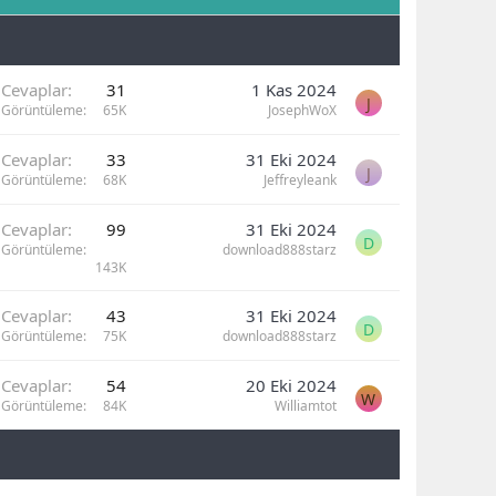
Cevaplar
31
1 Kas 2024
J
Görüntüleme
65K
JosephWoX
Cevaplar
33
31 Eki 2024
J
Görüntüleme
68K
Jeffreyleank
Cevaplar
99
31 Eki 2024
D
Görüntüleme
download888starz
143K
Cevaplar
43
31 Eki 2024
D
Görüntüleme
75K
download888starz
Cevaplar
54
20 Eki 2024
W
Görüntüleme
84K
Williamtot