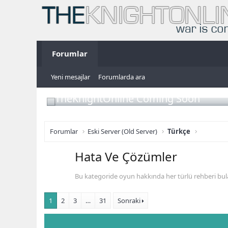
Forumlar
Yeni mesajlar
Forumlarda ara
TheKnightOnline Coming Soon
Forumlar
Eski Server (Old Server)
Türkçe
Hata Ve Çözümler
Bu kategoride oyun hakkında her türlü rehberi bulab
1
2
3
…
31
Sonraki