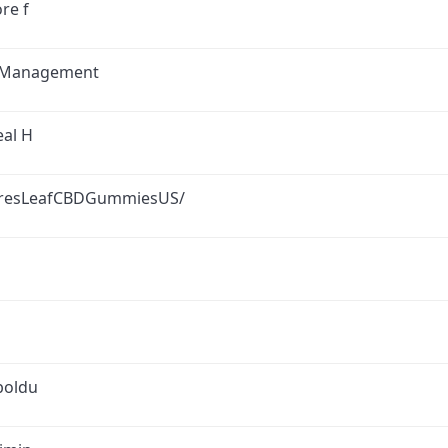
re f
g Management
eal H
uresLeafCBDGummiesUS/
boldu