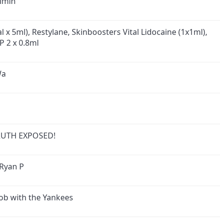
imin
l x 5ml), Restylane, Skinboosters Vital Lidocaine (1x1ml),
P 2 x 0.8ml
Wa
 TRUTH EXPOSED!
Ryan P
job with the Yankees