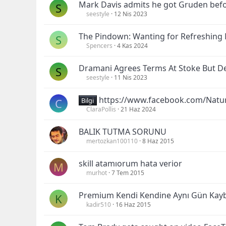
Mark Davis admits he got Gruden befo
S
seestyle
12 Nis 2023
The Pindown: Wanting for Refreshin
S
Spencers
4 Kas 2024
Dramani Agrees Terms At Stoke But D
S
seestyle
11 Nis 2023
https://www.facebook.com/Nat
C
Bilgi
ClaraPollis
21 Haz 2024
BALIK TUTMA SORUNU
mertozkan100110
8 Haz 2015
skill atamıorum hata verior
M
murhot
7 Tem 2015
Premium Kendi Kendine Aynı Gün Kay
K
kadir510
16 Haz 2015