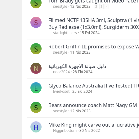
Tom Brady gets caught on video FaceT
S
seestyle
12 Nis 2023
2
3
4
Fillmed NCTF 135HA 3ml, Sculptra (1 via
S
Buy Radiesse (1x3.0ml), Surgiderm 30X
starlightfillers
15 Eyl 2024
Robert Griffin III promises to expose 
S
seestyle
11 Nis 2023
دليل صيانة الاجهزة الكهربائية
N
noor2024
28 Eki 2024
Glyco Balance Australia [I've Tested]
E
EvieFoset
25 Eki 2024
Bears announce coach Matt Nagy GM 
S
seestyle
12 Nis 2023
Mike King might carve out a lucrative 
H
Higginbottom
30 Nis 2022