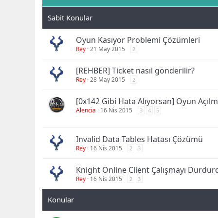
Oyun Kasıyor Problemi Çözümleri
Rey
21 May 2015
2
[REHBER] Ticket nasıl gönderilir?
Rey
28 May 2015
2
[0x142 Gibi Hata Alıyorsan] Oyun Aç
Alencia
16 Nis 2015
3
4
5
Invalid Data Tables Hatası Çözümü
Rey
16 Nis 2015
2
3
Knight Online Client Çalışmayı Durdu
Rey
16 Nis 2015
2
3