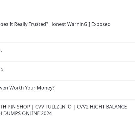
es It Really Trusted? Honest WarninG!] Exposed
t
 s
Even Worth Your Money?
ITH PIN SHOP | CVV FULLZ INFO | CVV2 HIGHT BALANCE
H DUMPS ONLINE 2024