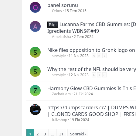
panel sorunu
O
Orkos
15 Tem 2015
Lucanna Farms CBD Gummies: [Do
A
Bilgi
Igredients WBNS@#49
AmeliaIsha
2 Tem 2024
Nike files opposition to Gronk logo on 
S
seestyle
11 Nis 2023
5
6
7
Why the rest of the NFL should be very
S
seestyle
12 Nis 2023
6
7
8
Harmony Glow CBD Gummies Is This 
Z
ZachaKlem
21 Eki 2024
https://dumpscarders.cc/ | DUMPS W
| CLONED CARDS GOOD SHOP | FRES
fullzshop
19 Eki 2024
1
2
3
…
31
Sonraki