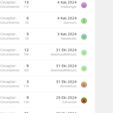
Cevaplar
13
4 Kas 2024
O
Görüntüleme
11K
onaburtgar
Cevaplar
0
4 Kas 2024
S
Görüntüleme
2K
Spencers
Cevaplar
3
3 Kas 2024
H
Görüntüleme
5K
hwaldvoter
Cevaplar
12
31 Eki 2024
D
Görüntüleme
10K
download888starz
Cevaplar
9
31 Eki 2024
D
Görüntüleme
16K
download888starz
Cevaplar
3
31 Eki 2024
K
Görüntüleme
11K
KennethLes
Cevaplar
9
29 Eki 2024
A
Görüntüleme
13K
Adriansek