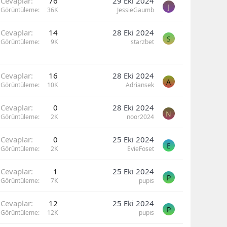
Cevaplar
76
29 Eki 2024
J
Görüntüleme
36K
JessieGaumb
Cevaplar
14
28 Eki 2024
S
Görüntüleme
9K
starzbet
Cevaplar
16
28 Eki 2024
A
Görüntüleme
10K
Adriansek
Cevaplar
0
28 Eki 2024
N
Görüntüleme
2K
noor2024
Cevaplar
0
25 Eki 2024
E
Görüntüleme
2K
EvieFoset
Cevaplar
1
25 Eki 2024
P
Görüntüleme
7K
pupis
Cevaplar
12
25 Eki 2024
P
Görüntüleme
12K
pupis