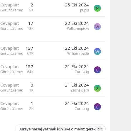
Cevaplar
2
25 Eki 2024
P
Görüntüleme
9K
pupis
Cevaplar
17
22 Eki 2024
W
Görüntüleme
18K
Williamoptow
Cevaplar
137
22 Eki 2024
W
Görüntüleme
61K
Williamroade
Cevaplar
157
21 Eki 2024
C
Görüntüleme
64K
Curtiscig
Cevaplar
0
21 Eki 2024
Z
Görüntüleme
1K
ZachaKlem
Cevaplar
1
21 Eki 2024
C
Görüntüleme
2K
Curtiscig
Buraya mesaj yazmak için üye olmanız gereklidir.