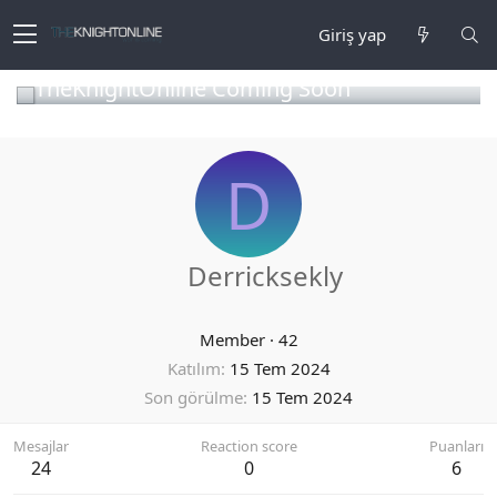
Giriş yap
TheKnightOnline Coming Soon
D
Derricksekly
Member
·
42
Katılım
15 Tem 2024
Son görülme
15 Tem 2024
Mesajlar
Reaction score
Puanları
24
0
6