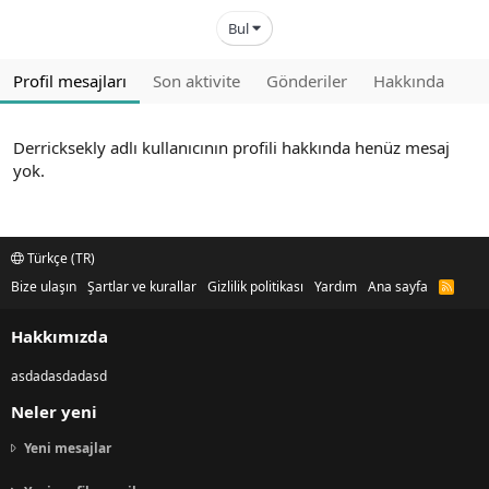
Bul
Profil mesajları
Son aktivite
Gönderiler
Hakkında
Derricksekly adlı kullanıcının profili hakkında henüz mesaj
yok.
Türkçe (TR)
Bize ulaşın
Şartlar ve kurallar
Gizlilik politikası
Yardım
Ana sayfa
R
S
S
Hakkımızda
asdadasdadasd
Neler yeni
Yeni mesajlar