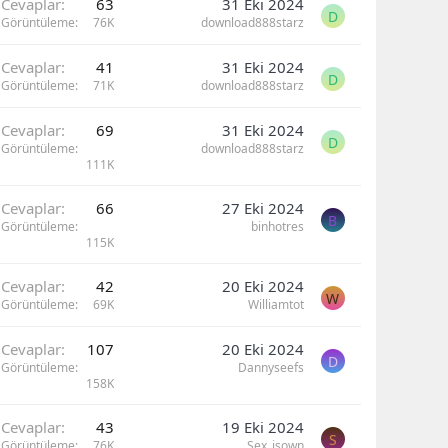
Cevaplar
63
31 Eki 2024
D
Görüntüleme
76K
download888starz
Cevaplar
41
31 Eki 2024
D
Görüntüleme
71K
download888starz
Cevaplar
69
31 Eki 2024
D
Görüntüleme
download888starz
111K
Cevaplar
66
27 Eki 2024
B
Görüntüleme
binhotres
115K
Cevaplar
42
20 Eki 2024
W
Görüntüleme
69K
Williamtot
Cevaplar
107
20 Eki 2024
D
Görüntüleme
Dannyseefs
158K
Cevaplar
43
19 Eki 2024
S
Görüntüleme
76K
Sex_isown