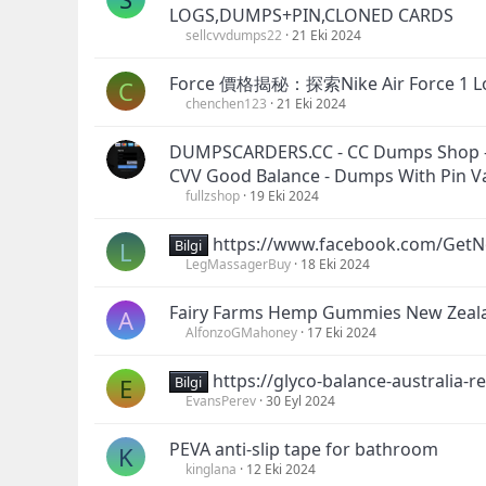
LOGS,DUMPS+PIN,CLONED CARDS
sellcvvdumps22
21 Eki 2024
Force 價格揭秘：探索Nike Air Forc
C
chenchen123
21 Eki 2024
DUMPSCARDERS.CC - CC Dumps Shop - 
CVV Good Balance - Dumps With Pin V
fullzshop
19 Eki 2024
https://www.facebook.com/Get
L
Bilgi
LegMassagerBuy
18 Eki 2024
Fairy Farms Hemp Gummies New Zeala
A
AlfonzoGMahoney
17 Eki 2024
https://glyco-balance-australia-
E
Bilgi
EvansPerev
30 Eyl 2024
PEVA anti-slip tape for bathroom
K
kinglana
12 Eki 2024