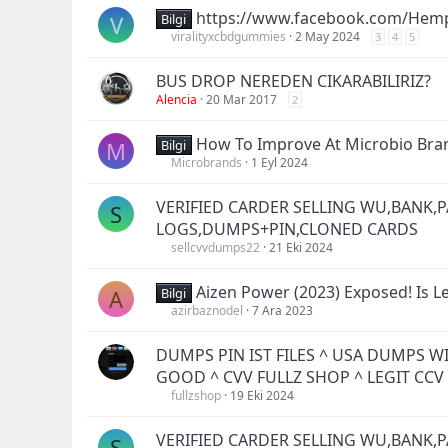
https://www.facebook.com/Hem
V
Bilgi
viralityxcbdgummies
2 May 2024
3
4
5
BUS DROP NEREDEN CIKARABILIRIZ?
Alencia
20 Mar 2017
2
How To Improve At Microbio Bran
M
Bilgi
Microbrands
1 Eyl 2024
VERIFIED CARDER SELLING WU,BANK,P
S
LOGS,DUMPS+PIN,CLONED CARDS
sellcvvdumps22
21 Eki 2024
Aizen Power (2023) Exposed! Is Le
A
Bilgi
azirbaznodel
7 Ara 2023
DUMPS PIN IST FILES ^ USA DUMPS W
GOOD ^ CVV FULLZ SHOP ^ LEGIT CC
fullzshop
19 Eki 2024
VERIFIED CARDER SELLING WU,BANK,P
S