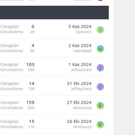
Cevaplar
0
5 Kas 2024
S
Görüntüleme
2K
Spencers
Cevaplar
4
2 Kas 2024
N
Görüntüleme
6K
nakrutkapf
Cevaplar
103
1 Kas 2024
J
Görüntüleme
58K
JeffreyGrest
Cevaplar
14
31 Eki 2024
J
Görüntüleme
10K
JeffreyGrest
Cevaplar
159
27 Eki 2024
K
Görüntüleme
65K
Kevinvussy
Cevaplar
15
26 Eki 2024
K
Görüntüleme
11K
Kevinvussy