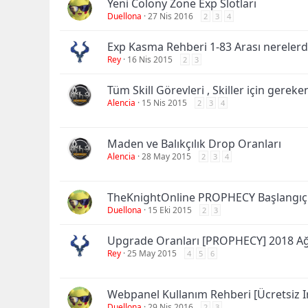
Yeni Colony Zone Exp Slotları
Duellona
27 Nis 2016
2
3
4
Exp Kasma Rehberi 1-83 Arası nerelerde
Rey
16 Nis 2015
2
3
Tüm Skill Görevleri , Skiller için gereke
Alencia
15 Nis 2015
2
3
4
Maden ve Balıkçılık Drop Oranları
Alencia
28 May 2015
2
3
4
TheKnightOnline PROPHECY Başlangıç B
Duellona
15 Eki 2015
2
3
Upgrade Oranları [PROPHECY] 2018 A
Rey
25 May 2015
4
5
6
Webpanel Kullanım Rehberi [Ücretsiz 
Duellona
29 Nis 2016
2
3