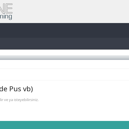
de Pus vb)
r ve ya isteyebilirsiniz.