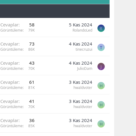
Cevaplar
58
5 Kas 2024
R
Görüntüleme
79K
RolandoLed
Cevaplar
73
4 Kas 2024
T
Görüntüleme
86K
tinecruzui
Cevaplar
43
4 Kas 2024
J
Görüntüleme
70K
JulioDam
Cevaplar
61
3 Kas 2024
H
Görüntüleme
81K
hwaldvoter
Cevaplar
41
3 Kas 2024
H
Görüntüleme
70K
hwaldvoter
Cevaplar
36
3 Kas 2024
H
Görüntüleme
85K
hwaldvoter