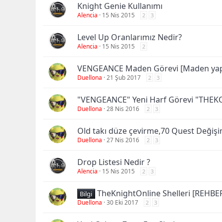
Knight Genie Kullanımı
Alencia
15 Nis 2015
2
3
Level Up Oranlarımız Nedir?
Alencia
15 Nis 2015
2
VENGEANCE Maden Görevi [Maden yap 
Duellona
21 Şub 2017
2
3
"VENGEANCE" Yeni Harf Görevi "THEKO" 
Duellona
28 Nis 2016
2
3
Old takı düze çevirme,70 Quest Değişi
Duellona
27 Nis 2016
2
3
Drop Listesi Nedir ?
Alencia
15 Nis 2015
2
3
TheKnightOnline Shelleri [REHBER]
Bilgi
Duellona
30 Eki 2017
2
3