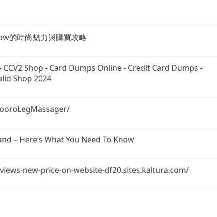
e 1 Low的時尚魅力與購買攻略
CCV2 Shop - Card Dumps Online - Credit Card Dumps -
alid Shop 2024
NooroLegMassager/
nd – Here’s What You Need To Know
reviews-new-price-on-website-df20.sites.kaltura.com/