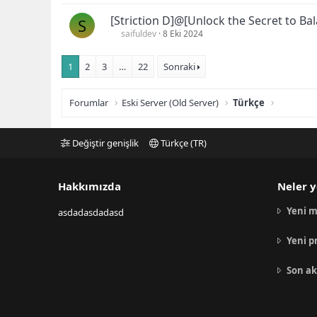
[Striction D]@[Unlock the Secret to Ba
S
saifuldev
8 Eki 2024
1
2
3
…
22
Sonraki
Forumlar
Eski Server (Old Server)
Türkçe
Değiştir genişlik
Türkçe (TR)
Hakkımızda
Neler y
Yeni m
asdadasdadasd
Yeni p
Son ak