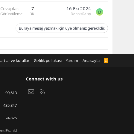
Cevaplar
7
16 Eki 2024
D
Görüntüleme
3K
DennisRaisy
Buraya mesaj yazmak için üye olmanız gereklidir.
artlar ve kurallar
Gizlilik politikası
Yardım
Ana sayfa
R
S
S
Connect with us
Bize ulaşın
RSS
99,613
435,847
24,825
endFrankl