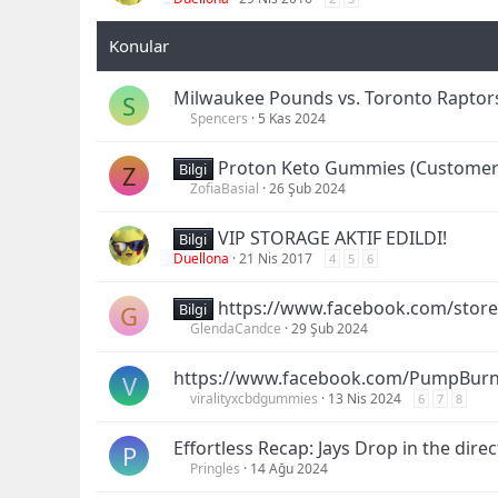
Milwaukee Pounds vs. Toronto Raptors 
S
Spencers
5 Kas 2024
Proton Keto Gummies (Customer W
Z
Bilgi
ZofiaBasial
26 Şub 2024
VIP STORAGE AKTIF EDILDI!
Bilgi
Duellona
21 Nis 2017
4
5
6
https://www.facebook.com/store
G
Bilgi
GlendaCandce
29 Şub 2024
https://www.facebook.com/PumpBur
V
viralityxcbdgummies
13 Nis 2024
6
7
8
Effortless Recap: Jays Drop in the direct
P
Pringles
14 Ağu 2024