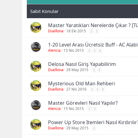
Master Yaratıkları Nerelerde Çıkar ? [
Duellona
18 Eki 2015
2
3
1-20 Level Arası Ücretsiz Buff - AC Alabil
Alencia
15 Nis 2015
2
3
4
Delosa Nasıl Giriş Yapabilirim
Duellona
29 May 2015
2
3
Mysterious Old Man Rehberi
Duellona
27 Nis 2016
2
3
4
Master Görevleri Nasıl Yapılır?
Alencia
15 Nis 2015
2
3
Power Up Store Itemleri Nasıl Kırdırıl
Duellona
29 May 2015
2