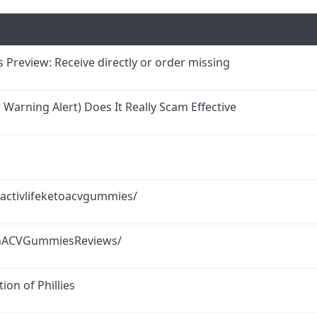
b
i
t
Preview: Receive directly or order missing
arning Alert) Does It Really Scam Effective
activlifeketoacvgummies/
nACVGummiesReviews/
ion of Phillies