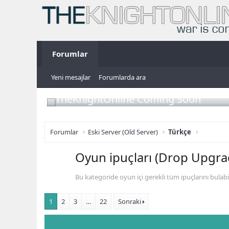
Forumlar
Yeni mesajlar
Forumlarda ara
TheKnightOnline Coming Soon
Forumlar
Eski Server (Old Server)
Türkçe
Oyun ipuçları (Drop Upgra
Bu kategoride oyun içi gerekli tüm ipuçlarını bulabili
1
2
3
…
22
Sonraki