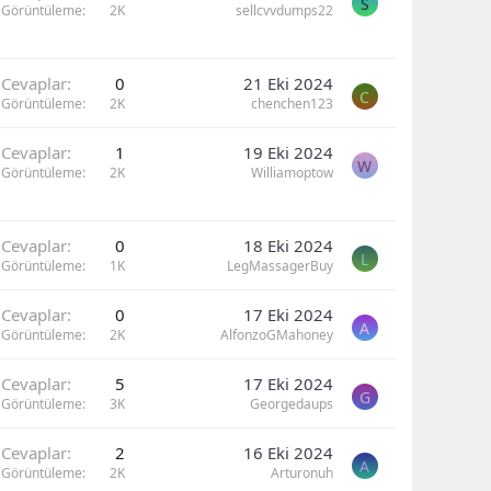
S
Görüntüleme
2K
sellcvvdumps22
Cevaplar
0
21 Eki 2024
C
Görüntüleme
2K
chenchen123
Cevaplar
1
19 Eki 2024
W
Görüntüleme
2K
Williamoptow
Cevaplar
0
18 Eki 2024
L
Görüntüleme
1K
LegMassagerBuy
Cevaplar
0
17 Eki 2024
A
Görüntüleme
2K
AlfonzoGMahoney
Cevaplar
5
17 Eki 2024
G
Görüntüleme
3K
Georgedaups
Cevaplar
2
16 Eki 2024
A
Görüntüleme
2K
Arturonuh