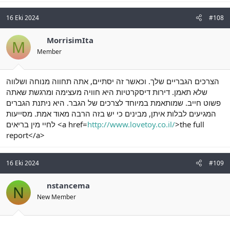
16 Eki 2024
#108
MorrisimIta
M
Member
הצרכים הגבריים שלך. וכאשר זה יסתיים, אתה תחווה מנוחה ושלווה
שלא תאמן. דירות דיסקרטיות היא חוויה מעצימה ומרגשת שאתה
פשוט חייב. שמותאמת במיוחד לצרכים של הגבר. היא ניתנת הגברים
המגיעים לבלות איתן, מבינים כי יש בזה הרבה מאוד אמת. מסייעות
לחיי מין בריאים <a href=
http://www.lovetoy.co.il/
>the full
report</a>
16 Eki 2024
#109
nstancema
N
New Member