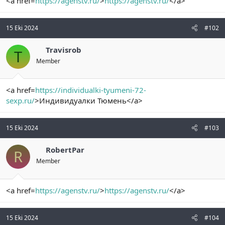
<a href=
https://agenstv.ru/
>
https://agenstv.ru/
</a>
t
i
a
h
n
i
15 Eki 2024
#102
Travisrob
T
Member
<a href=
https://individualki-tyumeni-72-
sexp.ru/
>Индивидуалки Тюмень</a>
15 Eki 2024
#103
RobertPar
R
Member
<a href=
https://agenstv.ru/
>
https://agenstv.ru/
</a>
15 Eki 2024
#104