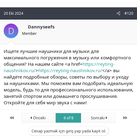
20 Eki 2024
#120
Dannyseefs
D
Member
Ищете лучшие наушники для музыки для
максимального погружения в музыку или комфортного
общения? На нашем сайте <a href=
https://reyting-
naushnikov.ru/
>
https://reyting-naushnikov.ru/
</a> вы
найдёте подробные обзоры, советы по выбору и уходу
за наушниками. Мы поможем вам подобрать идеальную
модель, будь то для профессионального использования,
занятий спортом или домашнего прослушивания.
Откройте для себя мир звука с нами!
First
Son
Önceki
6 of 8
Sonraki
Cevap yazmak için giriş yap yada kayıt ol.