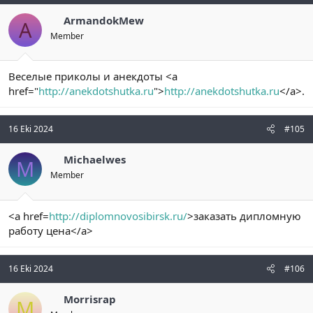
ArmandokMew
A
Member
Веселые приколы и анекдоты <a
href="
http://anekdotshutka.ru
">
http://anekdotshutka.ru
</a>.
16 Eki 2024
#105
Michaelwes
M
Member
<a href=
http://diplomnovosibirsk.ru/
>заказать дипломную
работу цена</a>
16 Eki 2024
#106
Morrisrap
M