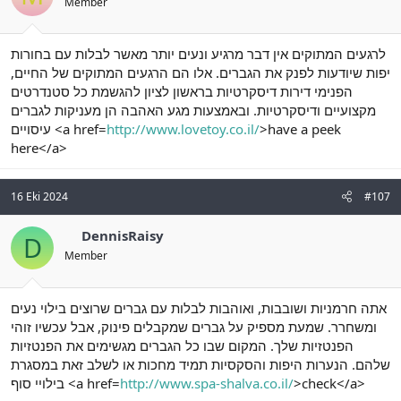
Member
לרגעים המתוקים אין דבר מרגיע ונעים יותר מאשר לבלות עם בחורות
יפות שיודעות לפנק את הגברים. אלו הם הרגעים המתוקים של החיים,
הפנימי דירות דיסקרטיות בראשון לציון להגשמת כל סטנדרטים
מקצועיים ודיסקרטיות. ובאמצעות מגע האהבה הן מעניקות לגברים
עיסויים <a href=
http://www.lovetoy.co.il/
>have a peek
here</a>
16 Eki 2024
#107
DennisRaisy
D
Member
אתה חרמניות ושובבות, ואוהבות לבלות עם גברים שרוצים בילוי נעים
ומשחרר. שמעת מספיק על גברים שמקבלים פינוק, אבל עכשיו זוהי
הפנטזיות שלך. המקום שבו כל הגברים מגשימים את הפנטזיות
שלהם. הנערות היפות והסקסיות תמיד מחכות או לשלב זאת במסגרת
בילויי סוף <a href=
http://www.spa-shalva.co.il/
>check</a>