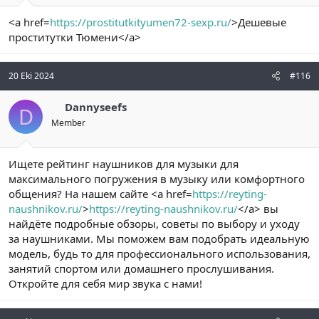
<a href=
https://prostitutkityumen72-sexp.ru/
>Дешевые
проститутки Тюмени</a>
20 Eki 2024
#116
Dannyseefs
D
Member
Ищете рейтинг наушников для музыки для
максимального погружения в музыку или комфортного
общения? На нашем сайте <a href=
https://reyting-
naushnikov.ru/
>
https://reyting-naushnikov.ru/
</a> вы
найдёте подробные обзоры, советы по выбору и уходу
за наушниками. Мы поможем вам подобрать идеальную
модель, будь то для профессионального использования,
занятий спортом или домашнего прослушивания.
Откройте для себя мир звука с нами!