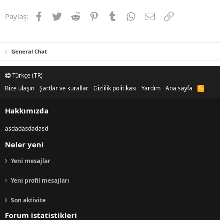
Facebook
Twitter
Reddit
Pinterest
Tumblr
WhatsApp
E-posta
Link
Paylaş:
General Chat
Türkçe (TR)
Bize ulaşın
Şartlar ve kurallar
Gizlilik politikası
Yardım
Ana sayfa
R
S
S
Hakkımızda
asdadasdadasd
Neler yeni
Yeni mesajlar
Yeni profil mesajları
Son aktivite
Forum istatistikleri