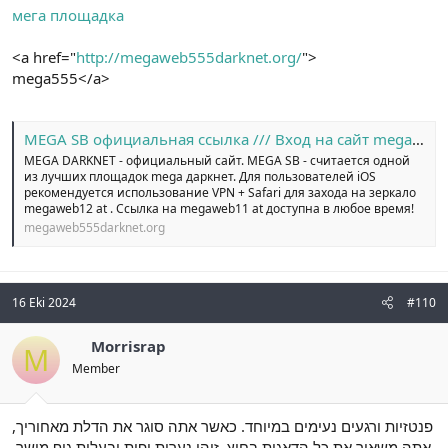
мега площадка
<a href="
http://megaweb555darknet.org/
">
mega555</a>
MEGA SB официальная ссылка /// Вход на сайт megaweb14 at
MEGA DARKNET - официальный сайт. MEGA SB - считается одной
из лучших площадок mega даркнет. Для пользователей iOS
рекомендуется использование VPN + Safari для захода на зеркало
megaweb12 at . Ссылка на megaweb11 at доступна в любое время!
megaweb555darknet.org
16 Eki 2024
#110
Morrisrap
M
Member
פנטזיות ורגעים נעימים במיוחד. כאשר אתה סוגר את הדלת מאחוריך,
אתה משאיר את כל הדאגות בחוץ. זוהי נערות יפות ובעלות גוף מושך.