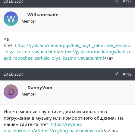
20 Eki 2024
#117
Williamroade
W
Member
<a
href=
https://jysk.am/media/pgs/kak_nayti_rabochee_zerkalo
_dlya_kazino_vavada.html
>
https://jysk.am/media/pgs/kak_n
ayti_rabochee_zerkalo_dlya_kazino_vavada.html
</a>
20 Eki 2024
#118
DannyVom
D
Member
Ищете модные наушники для максимального
погружения в музыку или комфортного общения? На
нашем сайте <a href=
https://reyting-
naushnikov.ru/
>
https://reyting-naushnikov.ru/
</a> вы