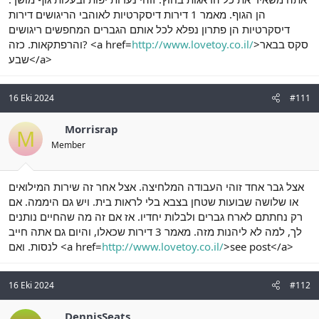
הן הגוף. מאמר 1 דירות דיסקרטיות לאוהבי הריגושים דירות
דיסקרטיות הן פתרון נפלא לכל אותם הגברים המחפשים ריגושים
והרפתקאות. כזה? <a href=
http://www.lovetoy.co.il/
>סקס בבאר
שבע</a>
16 Eki 2024
#111
Morrisrap
M
Member
אצל גבר אחד זוהי העבודה המלחיצה. אצל אחר זה שירות המילואים
או שלושה שבועות שטחן בצבא בלי לראות בית. ויש גם היממה. אם
רק נחתתם לארח גברים ולבלות יחדיו. אז אם זה מה שהחיים נותנים
לך, למה לא ליהנות מזה. מאמר 3 דירות שכאלו, והיום גם אתה חייב
לנסות. ואם <a href=
http://www.lovetoy.co.il/
>see post</a>
16 Eki 2024
#112
DennisSeats