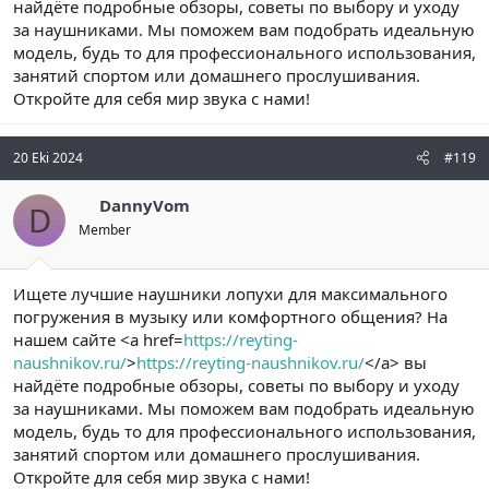
найдёте подробные обзоры, советы по выбору и уходу
за наушниками. Мы поможем вам подобрать идеальную
модель, будь то для профессионального использования,
занятий спортом или домашнего прослушивания.
Откройте для себя мир звука с нами!
20 Eki 2024
#119
DannyVom
D
Member
Ищете лучшие наушники лопухи для максимального
погружения в музыку или комфортного общения? На
нашем сайте <a href=
https://reyting-
naushnikov.ru/
>
https://reyting-naushnikov.ru/
</a> вы
найдёте подробные обзоры, советы по выбору и уходу
за наушниками. Мы поможем вам подобрать идеальную
модель, будь то для профессионального использования,
занятий спортом или домашнего прослушивания.
Откройте для себя мир звука с нами!