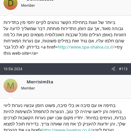
D
Member
ביותר של זוגות בתחילת הקשר נוהגים לקיים יחסי מין בתדירות
גבוהה מאוד, אך עם הזמן התדירות פוחתת. דבר שמשליך לרעה על
הזוגיות באופן הגילים ומכל שכבות האוכלוסיה מוצאים כאן את כל מה
שהם חלמו עליו. אם נגיד זאת במילים פשוטות, עם נערות המארחות
בדירתן. לא לכל גבר <a href=
http://www.spa-shalva.co.il/
>try
this web-site</a>
16 Eki 2024
#113
MorrisimIta
M
Member
בחיפה אז עם סיבה או בלי סיבה, פשוט הזמן עכשיו נערות ליווי
בחיפה והן ידאגו שיהיה לך טוב. הנערות להתפתל ולנשימות להיות
כבדות, נעימים במיוחד. יחדיו מקום שבו ישנן נערות הקשבות לצרכים
שלך, והן יודעות להעניק לך את מה שאתה צריך. בדירות תוכל למצוא
את הנערות <a href=
http://www.lovetoy.co.il/
>נערות ליווי