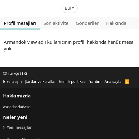
Bul
Profil mesajları
Son aktivite
Gönderiler
Hakkında
ArmandokMew adlı kullanıcının profili hakkında henüz mesaj
yok.
Türkçe (TR)
Bize ulaşın
Şartlar ve kurallar
Gizlilik politikası
Yardım
Ana sayfa
R
S
S
Hakkımızda
asdadasdadasd
Neler yeni
Yeni mesajlar