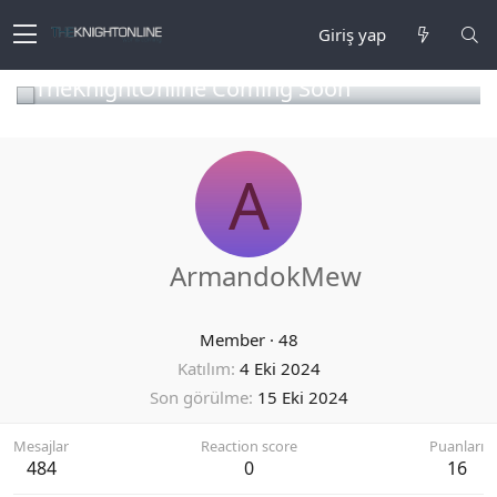
Giriş yap
TheKnightOnline Coming Soon
A
ArmandokMew
Member
·
48
Katılım
4 Eki 2024
Son görülme
15 Eki 2024
Mesajlar
Reaction score
Puanları
484
0
16