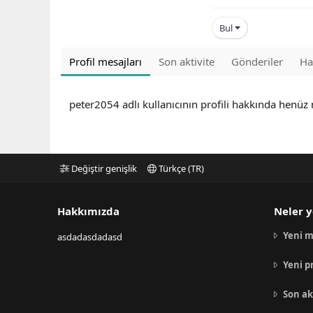
Bul
Profil mesajları
Son aktivite
Gönderiler
Ha
peter2054 adlı kullanıcının profili hakkında henüz
Değiştir genişlik
Türkçe (TR)
Hakkımızda
Neler y
Yeni m
asdadasdadasd
Yeni p
Son ak