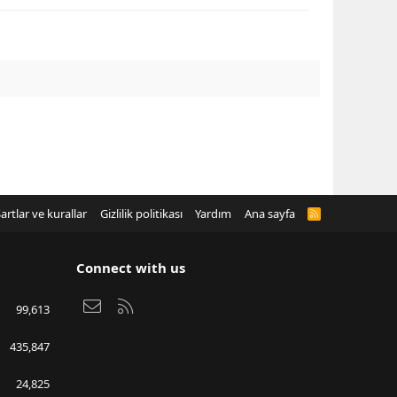
artlar ve kurallar
Gizlilik politikası
Yardım
Ana sayfa
R
S
S
Connect with us
Bize ulaşın
RSS
99,613
435,847
24,825