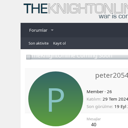
Forumlar
Son aktivite
Kayıt ol
TheKnightOnline Coming Soon
peter205
P
Member
·
26
Katılım
29 Tem 202
Son görülme
19 Eyl
Mesajlar
40