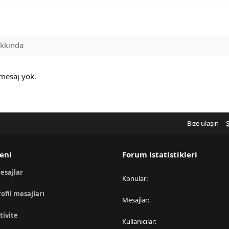
kkında
 mesaj yok.
Bize ulaşın
Ş
eni
Forum istatistikleri
esajlar
Konular
rofil mesajları
Mesajlar
tivite
Kullanıcılar