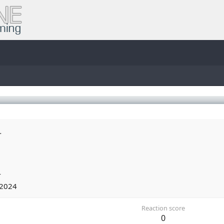
4
4
 2024
Reaction score
0