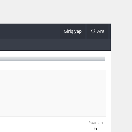
Giriş yap
Ara
Puanları
6