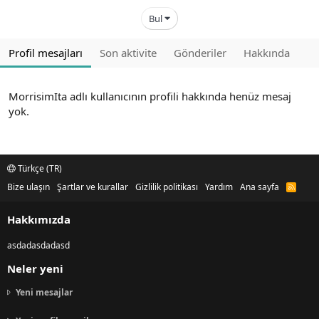
Bul
Profil mesajları
Son aktivite
Gönderiler
Hakkında
MorrisimIta adlı kullanıcının profili hakkında henüz mesaj
yok.
Türkçe (TR)
Bize ulaşın
Şartlar ve kurallar
Gizlilik politikası
Yardım
Ana sayfa
R
S
S
Hakkımızda
asdadasdadasd
Neler yeni
Yeni mesajlar