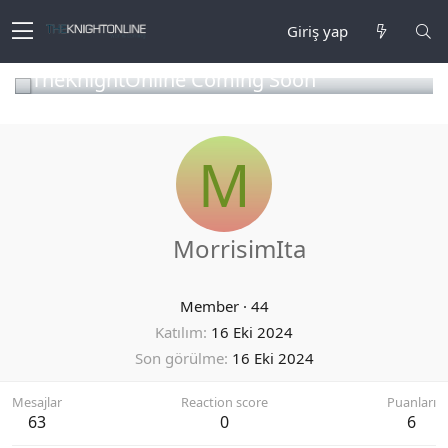
Giriş yap
TheKnightOnline Coming Soon
M
MorrisimIta
Member
·
44
Katılım
16 Eki 2024
Son görülme
16 Eki 2024
Mesajlar
Reaction score
Puanları
63
0
6