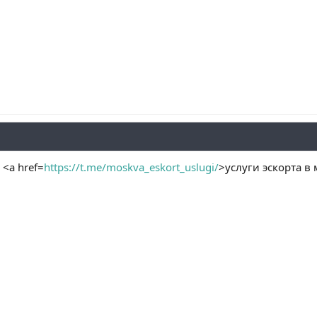
 <a href=
https://t.me/moskva_eskort_uslugi/
>услуги эскорта в