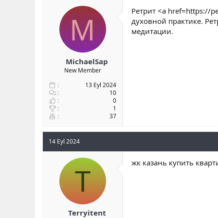
b
ı
e
Ретрит <a href=https:
M
a
ç
r
духовной практике. Ре
ş
t
медитации.
l
a
a
r
t
i
a
h
MichaelSap
n
i
New Member
13 Eyl 2024
10
0
1
37
14 Eyl 2024
жк казань купить кварт
T
Terryitent