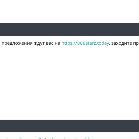
и предложения ждут вас на
https://888starz.today
, заходите п