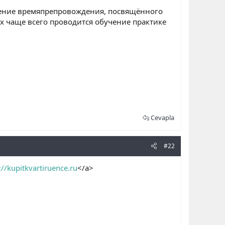
ачение времяпрепровождения, посвящённого
х чаще всего проводится обучение практике
Cevapla
#22
://kupitkvartiruence.ru
</a>