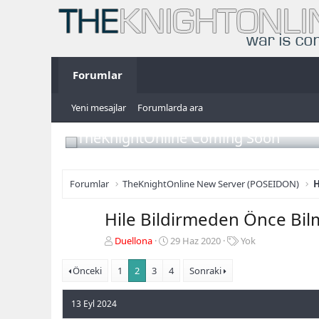
Forumlar
Yeni mesajlar
Forumlarda ara
TheKnightOnline Coming Soon
Forumlar
TheKnightOnline New Server (POSEIDON)
H
Hile Bildirmeden Önce Bil
K
B
E
Duellona
29 Haz 2020
Yok
o
a
t
n
ş
i
Önceki
1
2
3
4
Sonraki
b
l
k
u
a
e
13 Eyl 2024
y
n
t
u
g
l