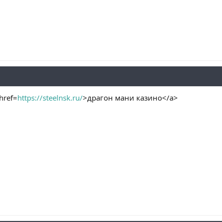
href=
https://steelnsk.ru/
>драгон мани казино</a>