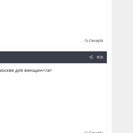
Cevapla
#26
 москве для женщин</a>
Cevapla