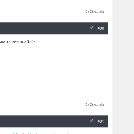
Cevapla
#30
рямо сейчас.<br>
Cevapla
#31