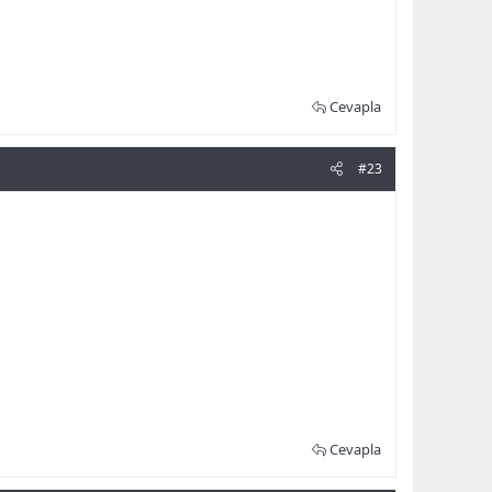
Cevapla
#23
Cevapla