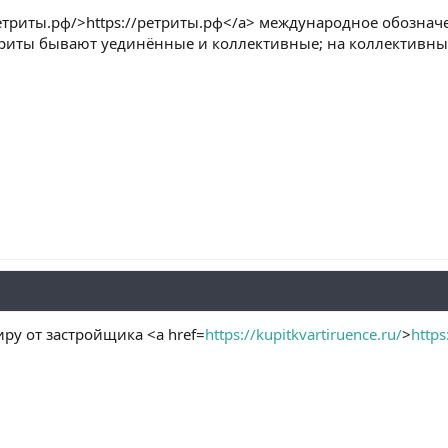
//ретриты.рф/>https://ретриты.рф</a> международное обозн
триты бывают уединённые и коллективные; на коллективны
иру от застройщика <a href=
https://kupitkvartiruence.ru/
>
https