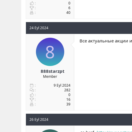
0
6
40
24 Eyl 2024
Все актуальные акции 
8
888starzpt
Member
9 Eyl 2024
282
0
16
39
26 Eyl 2024