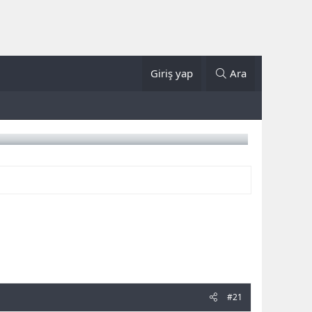
Giriş yap
Ara
#21