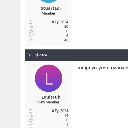
StuartLor
Member
18 Eyl 2024
30
0
6
40
18 Eyl 2024
эскорт услуги по москве
L
LouisFuh
New Member
18 Eyl 2024
14
0
1