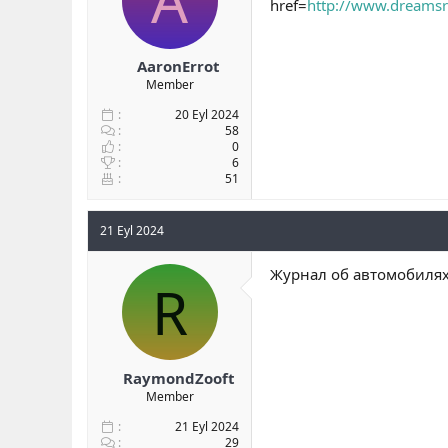
A
href=
http://www.dreamsr
AaronErrot
Member
20 Eyl 2024
58
0
6
51
21 Eyl 2024
Журнал об автомобилях 
R
RaymondZooft
Member
21 Eyl 2024
29