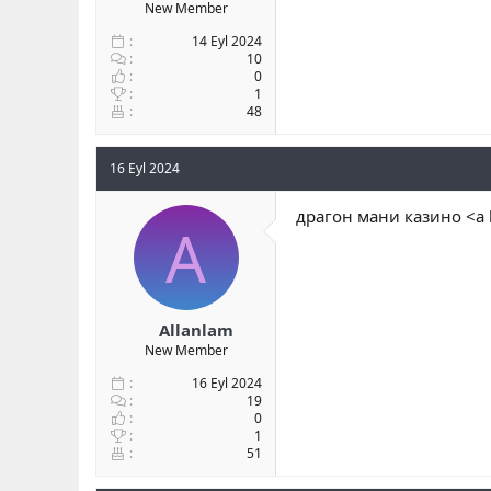
New Member
14 Eyl 2024
10
0
1
48
16 Eyl 2024
драгон мани казино <a 
A
Allanlam
New Member
16 Eyl 2024
19
0
1
51