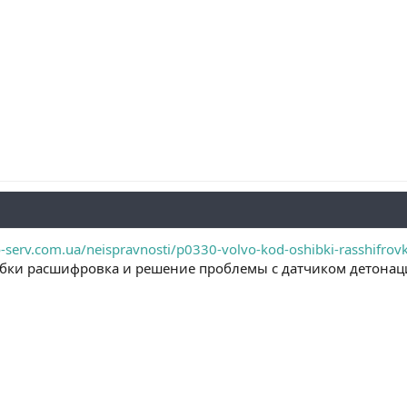
-serv.com.ua/neispravnosti/p0330-volvo-kod-oshibki-rasshifrovk
ибки расшифровка и решение проблемы с датчиком детонац