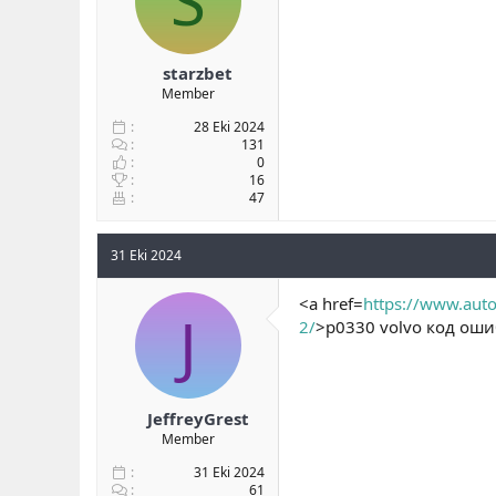
S
starzbet
Member
28 Eki 2024
131
0
16
47
31 Eki 2024
<a href=
https://www.auto
J
2/
>p0330 volvo код ош
JeffreyGrest
Member
31 Eki 2024
61