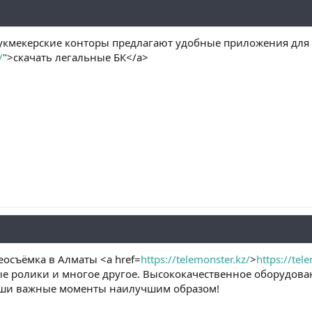
кмекерские конторы предлагают удобные приложения для ст
/
">скачать легальные БК</a>
осъёмка в Алматы <a href=
https://telemonster.kz/
>
https://tel
е ролики и многое другое. Высококачественное оборудова
ваши важные моменты наилучшим образом!