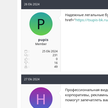
26 Eki 2024
Надежные легальные бу
P
href="
https://tsupis-bk.ru
pupis
Member
25 Eki 2024
231
0
16
49
27 Eki 2024
Профессиональная виде
H
корпоративы, рекламны
помогут запечатлеть 