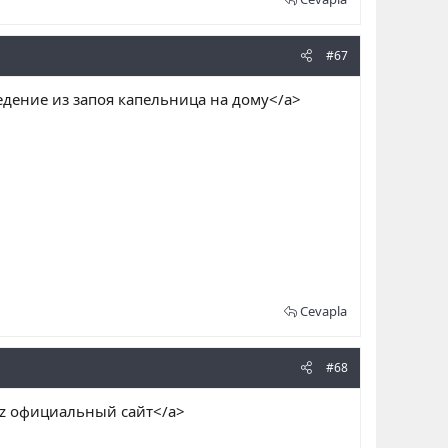
#67
дение из запоя капельница на дому</a>
Cevapla
#68
rz официальный сайт</a>