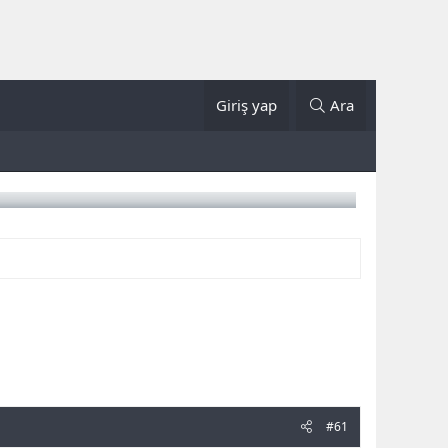
Giriş yap
Ara
#61