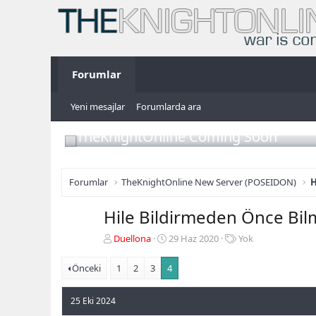
Forumlar
Yeni mesajlar
Forumlarda ara
TheKnightOnline Coming Soon
Forumlar
TheKnightOnline New Server (POSEIDON)
H
Hile Bildirmeden Önce Bil
K
B
E
Duellona
29 Haz 2020
Yok
o
a
t
n
ş
i
Önceki
1
2
3
4
b
l
k
u
a
e
25 Eki 2024
y
n
t
u
g
l