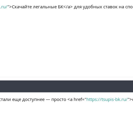
.ru/
">Скачайте легальные БК</a> для удобных ставок на сп
стали еще доступнее — просто <a href="
https://tsupis-bk.ru/
">