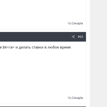
Cevapla
#63
е БК</a> и делать ставки в любое время
Cevapla