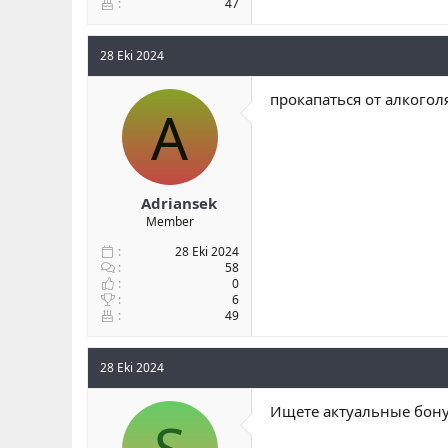
47
28 Eki 2024
прокапаться от алкоголя
A
Adriansek
Member
28 Eki 2024
58
0
6
49
28 Eki 2024
Ищете актуальные бонус