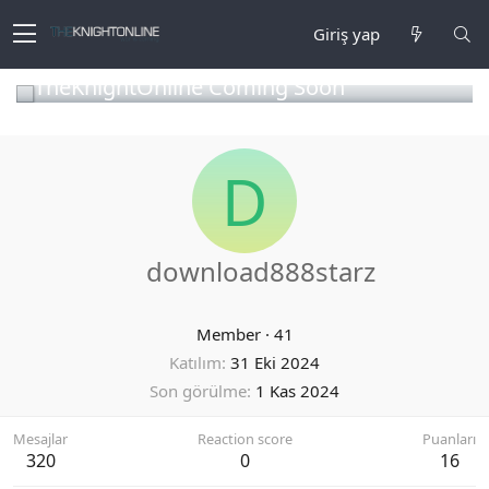
Giriş yap
TheKnightOnline Coming Soon
D
download888starz
Member
·
41
Katılım
31 Eki 2024
Son görülme
1 Kas 2024
Mesajlar
Reaction score
Puanları
320
0
16