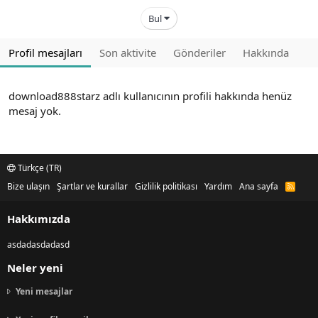
Bul
Profil mesajları
Son aktivite
Gönderiler
Hakkında
download888starz adlı kullanıcının profili hakkında henüz
mesaj yok.
Türkçe (TR)
Bize ulaşın
Şartlar ve kurallar
Gizlilik politikası
Yardım
Ana sayfa
R
S
S
Hakkımızda
asdadasdadasd
Neler yeni
Yeni mesajlar