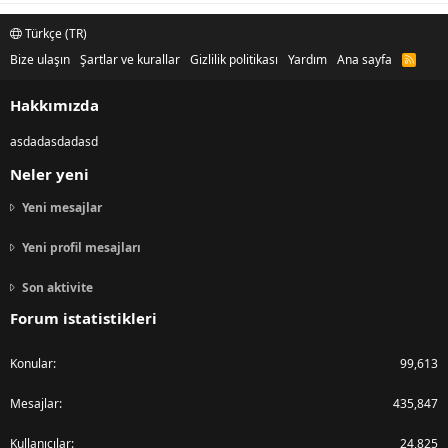
Türkçe (TR)
Bize ulaşın
Şartlar ve kurallar
Gizlilik politikası
Yardım
Ana sayfa
R
S
S
Hakkımızda
asdadasdadasd
Neler yeni
Yeni mesajlar
Yeni profil mesajları
Son aktivite
Forum istatistikleri
Konular
99,613
Mesajlar
435,847
Kullanıcılar
24,825