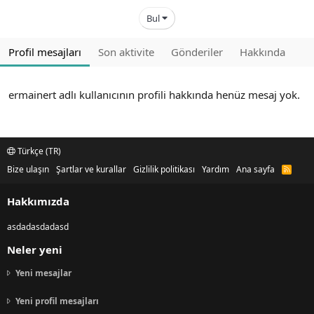
Bul
Profil mesajları
Son aktivite
Gönderiler
Hakkında
ermainert adlı kullanıcının profili hakkında henüz mesaj yok.
Türkçe (TR)
Bize ulaşın
Şartlar ve kurallar
Gizlilik politikası
Yardım
Ana sayfa
R
S
S
Hakkımızda
asdadasdadasd
Neler yeni
Yeni mesajlar
Yeni profil mesajları