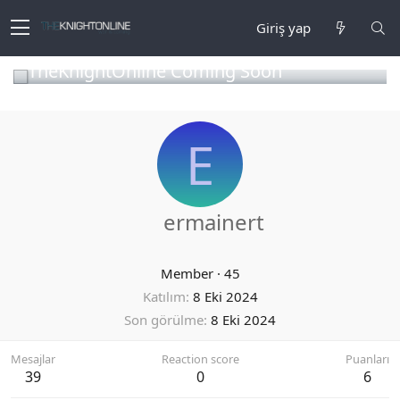
Giriş yap
TheKnightOnline Coming Soon
E
ermainert
Member
·
45
Katılım
8 Eki 2024
Son görülme
8 Eki 2024
Mesajlar
Reaction score
Puanları
39
0
6