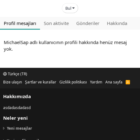
Bul
Profil mesajları
Son aktivite
Gönderiler
Hakkında
MichaelSap adlı kullanıcının profili hakkında henüz mesaj
yok.
Türkçe (TR)
Bize ulaşın
Şartlar ve kurallar
Gizlilik politikası
Yardım
Ana sayfa
R
S
S
Hakkımızda
asdadasdadasd
Neler yeni
Yeni mesajlar