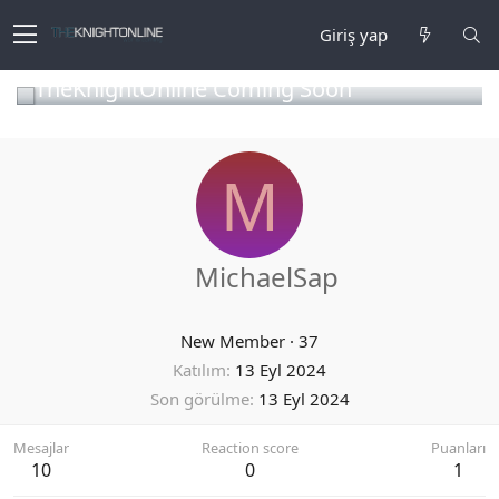
Giriş yap
TheKnightOnline Coming Soon
M
MichaelSap
New Member
·
37
Katılım
13 Eyl 2024
Son görülme
13 Eyl 2024
Mesajlar
Reaction score
Puanları
10
0
1