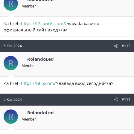
R
Member
<a href=
https://t7sports.com/
>vavada казино
официальный сайт вход</a>
5 Kas 2024
#113
RolandoLed
R
Member
<a href=
https://btlir.com/
>вавада вход сегодня</a>
5 Kas 2024
#114
RolandoLed
R
Member