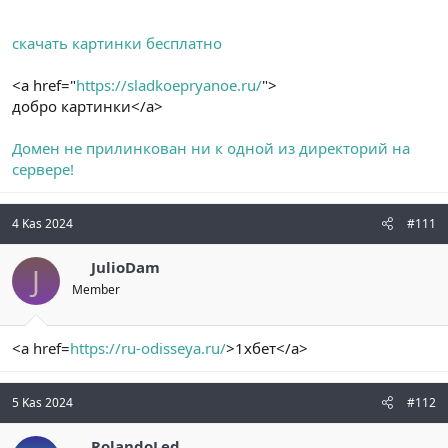
скачать картинки бесплатно
<a href="
https://sladkoepryanoe.ru/
">
добро картинки</a>
Домен не прилинкован ни к одной из директорий на
сервере!
4 Kas 2024
#111
JulioDam
J
Member
<a href=
https://ru-odisseya.ru/
>1хбет</a>
5 Kas 2024
#112
RolandoLed