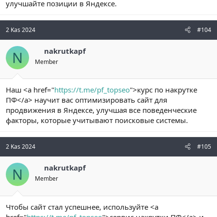
улучшайте позиции в Яндексе.
2 Kas 2024
#104
nakrutkapf
N
Member
Наш <a href="
https://t.me/pf_topseo
">курс по накрутке
ПФ</a> научит вас оптимизировать сайт для
продвижения в Яндексе, улучшая все поведенческие
факторы, которые учитывают поисковые системы.
2 Kas 2024
#105
nakrutkapf
N
Member
Чтобы сайт стал успешнее, используйте <a
href="
https://t.me/pf_topseo
">сервис накрутки ПФ</a> и