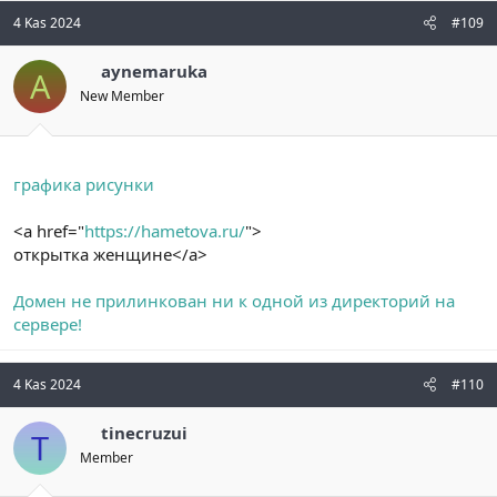
4 Kas 2024
#109
aynemaruka
A
New Member
графика рисунки
<a href="
https://hametova.ru/
">
открытка женщине</a>
Домен не прилинкован ни к одной из директорий на
сервере!
4 Kas 2024
#110
tinecruzui
T
Member