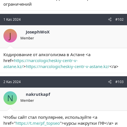
ограничений
n
i
1 Kas 2024
#102
JosephWoX
J
Member
Кодирование от алкоголизма в Астане <a
href=
https://narcologicheskiy-centr-v-
astane.kz/
>
https://narcologicheskiy-centr-v-astane.kz/
</a>
2 Kas 2024
#103
nakrutkapf
N
Member
Чтобы сайт стал популярнее, используйте <a
href="
https://t.me/pf_topseo
">курсы накрутки ПФ</a> и