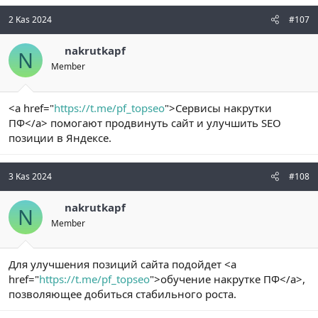
2 Kas 2024
#107
nakrutkapf
N
Member
<a href="
https://t.me/pf_topseo
">Сервисы накрутки
ПФ</a> помогают продвинуть сайт и улучшить SEO
позиции в Яндексе.
3 Kas 2024
#108
nakrutkapf
N
Member
Для улучшения позиций сайта подойдет <a
href="
https://t.me/pf_topseo
">обучение накрутке ПФ</a>,
позволяющее добиться стабильного роста.