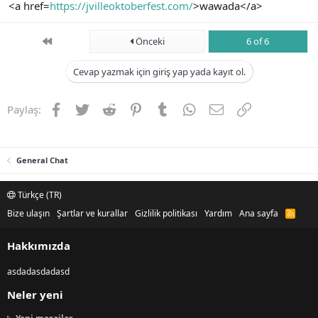
<a href=
https://jvilleoktoberfest.com/
>wawada</a>
First
Önceki
6 of 6
Cevap yazmak için giriş yap yada kayıt ol.
Facebook
Twitter
Reddit
Pinterest
Tumblr
WhatsApp
E-posta
Link
Paylaş:
General Chat
Türkçe (TR)
Bize ulaşın
Şartlar ve kurallar
Gizlilik politikası
Yardım
Ana sayfa
R
S
S
Hakkımızda
asdadasdadasd
Neler yeni