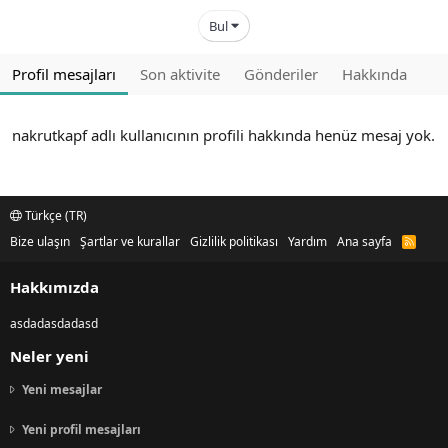
Bul
Profil mesajları
Son aktivite
Gönderiler
Hakkında
nakrutkapf adlı kullanıcının profili hakkında henüz mesaj yok.
Türkçe (TR)
Bize ulaşın
Şartlar ve kurallar
Gizlilik politikası
Yardım
Ana sayfa
R
S
S
Hakkımızda
asdadasdadasd
Neler yeni
Yeni mesajlar
Yeni profil mesajları