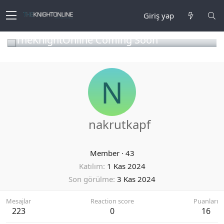
Giriş yap
TheKnightOnline Coming Soon
N
nakrutkapf
Member
·
43
Katılım
1 Kas 2024
Son görülme
3 Kas 2024
Mesajlar
Reaction score
Puanları
223
0
16