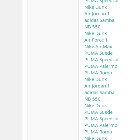
PUMA Speedcat
Nike Dunk
Air Jordan 1
adidas Samba
NB 550
Nike Dunk
Air Force 1
Nike Air Max
PUMA Suede
PUMA Speedcat
PUMA Palermo
PUMA Roma
Nike Dunk
Air Jordan 1
adidas Samba
NB 550
Nike Dunk
PUMA Suede
PUMA Speedcat
PUMA Palermo
PUMA Roma
Nike Dunk