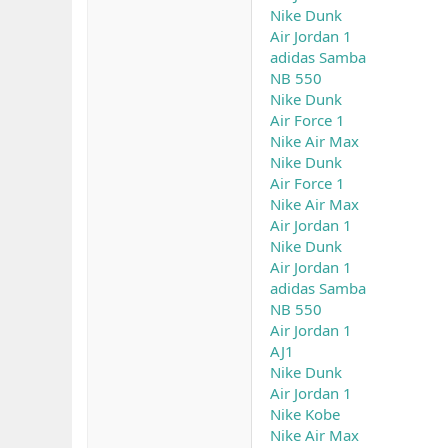
Nike Dunk
Air Jordan 1
adidas Samba
NB 550
Nike Dunk
Air Force 1
Nike Air Max
Nike Dunk
Air Force 1
Nike Air Max
Air Jordan 1
Nike Dunk
Air Jordan 1
adidas Samba
NB 550
Air Jordan 1
AJ1
Nike Dunk
Air Jordan 1
Nike Kobe
Nike Air Max