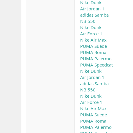
Nike Dunk
Air Jordan 1
adidas Samba
NB 550
Nike Dunk
Air Force 1
Nike Air Max
PUMA Suede
PUMA Roma
PUMA Palermo
PUMA Speedcat
Nike Dunk
Air Jordan 1
adidas Samba
NB 550
Nike Dunk
Air Force 1
Nike Air Max
PUMA Suede
PUMA Roma
PUMA Palermo