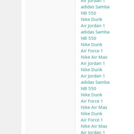
Air Jordan 1
adidas Samba
NB 550
Nike Dunk
Air Jordan 1
adidas Samba
NB 550
Nike Dunk
Air Force 1
Nike Air Max
Air Jordan 1
Nike Dunk
Air Jordan 1
adidas Samba
NB 550
Nike Dunk
Air Force 1
Nike Air Max
Nike Dunk
Air Force 1
Nike Air Max
Air Jordan 1