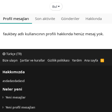
Bul
Profil mesajları
Son aktivite
Gönderiler
Hakkında
faukbey adlı kullanıcının profili hakkında henüz mesaj yok.
Türkçe (TR)
Bize ulaşın
Şartlar ve kurallar
Gizlilik politikası
Yardım
Ana sayfa
R
S
S
Hakkımızda
asdadasdadasd
Neler yeni
Yeni mesajlar
Yeni profil mesajları