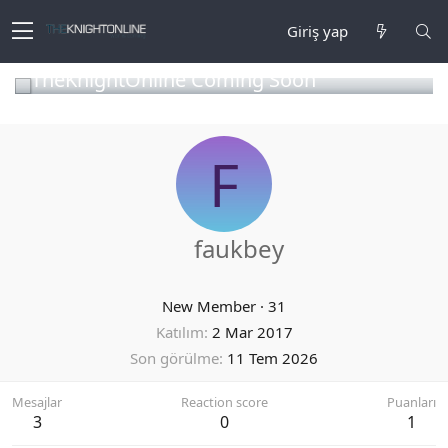
Giriş yap
TheKnightOnline Coming Soon
F
faukbey
New Member
·
31
Katılım
2 Mar 2017
Son görülme
11 Tem 2026
Mesajlar
Reaction score
Puanları
3
0
1