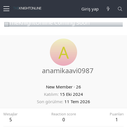
Giriş yap
TheKnightOnline Coming Soon
A
anamikaavi0987
New Member
·
26
Katılım
15 Eki 2024
Son görülme
11 Tem 2026
Mesajlar
Reaction score
Puanları
5
0
1