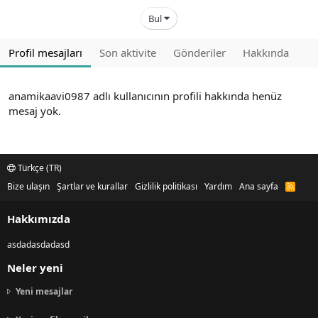
Bul
Profil mesajları
Son aktivite
Gönderiler
Hakkında
anamikaavi0987 adlı kullanıcının profili hakkında henüz
mesaj yok.
Türkçe (TR)
Bize ulaşın
Şartlar ve kurallar
Gizlilik politikası
Yardım
Ana sayfa
R
S
S
Hakkımızda
asdadasdadasd
Neler yeni
Yeni mesajlar