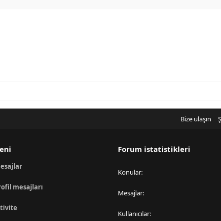
Bize ulaşın
Ş
eni
Forum istatistikleri
esajlar
Konular
rofil mesajları
Mesajlar
tivite
Kullanıcılar