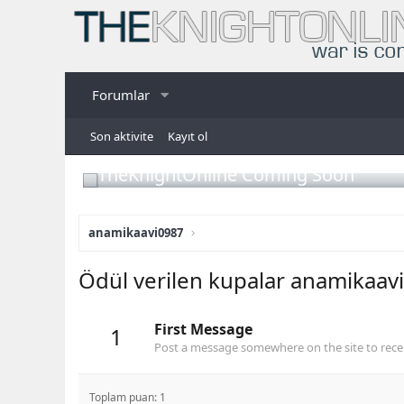
Forumlar
Son aktivite
Kayıt ol
TheKnightOnline Coming Soon
anamikaavi0987
Ödül verilen kupalar anamikaav
First Message
1
Post a message somewhere on the site to recei
Toplam puan: 1