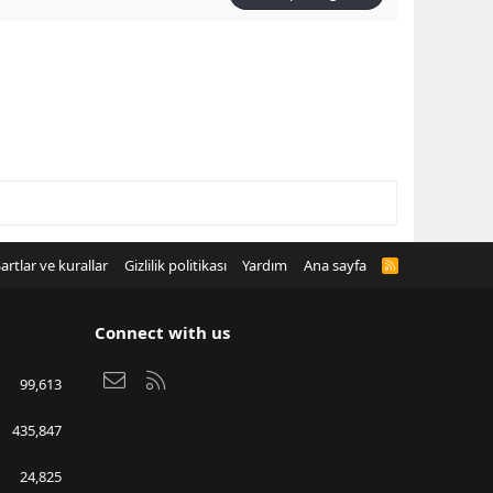
artlar ve kurallar
Gizlilik politikası
Yardım
Ana sayfa
R
S
S
Connect with us
Bize ulaşın
RSS
99,613
435,847
24,825