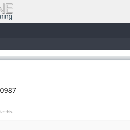
i0987
ve this.