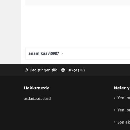
anamikaavi0987
Değiştir genişlik
Türkçe (TR)
Hakkımızda
Neler y
Yeni m
asdadasdadasd
Yeni p
Son ak