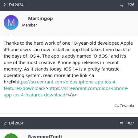
21 Eyl 2024
#26
Martingop
M
Member
Thanks to the hard work of one 18-year-old developer, Apple
iPhone users can now install an app that takes them back to
the days of iOS 4. The app is aptly named 'OldOS,' and it's
one of the most creative iPhone app releases in recent
memory. As it stands today, iOS 14 is a pretty fantastic
operating system, read more at the link <a
href=
https://screenrant.com/oldos-iphone-app-ios-4-
features-download/
>
https://screenrant.com/oldos-iphone-
app-ios-4-features-download/
</a>
Cevapla
21 Eyl 2024
#27
RaymondZooft