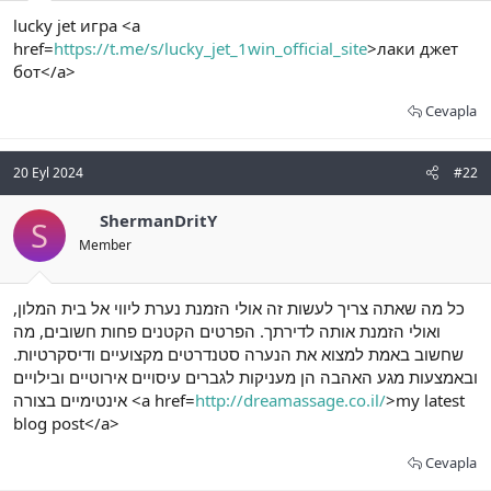
t
i
lucky jet игра <a
a
h
n
i
href=
https://t.me/s/lucky_jet_1win_official_site
>лаки джет
бот</a>
Cevapla
20 Eyl 2024
#22
ShermanDritY
S
Member
כל מה שאתה צריך לעשות זה אולי הזמנת נערת ליווי אל בית המלון,
ואולי הזמנת אותה לדירתך. הפרטים הקטנים פחות חשובים, מה
שחשוב באמת למצוא את הנערה סטנדרטים מקצועיים ודיסקרטיות.
ובאמצעות מגע האהבה הן מעניקות לגברים עיסויים אירוטיים ובילויים
אינטימיים בצורה <a href=
http://dreamassage.co.il/
>my latest
blog post</a>
Cevapla