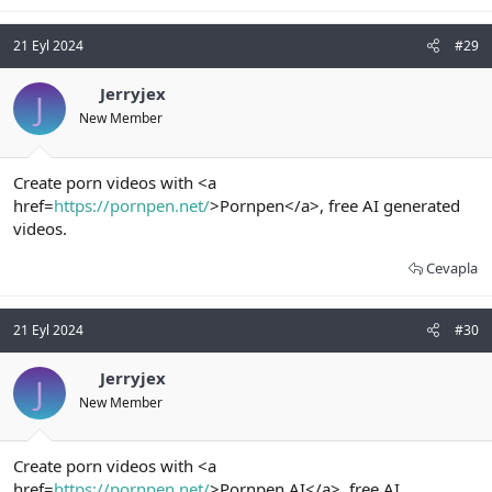
21 Eyl 2024
#29
Jerryjex
J
New Member
Create porn videos with <a
href=
https://pornpen.net/
>Pornpen</a>, free AI generated
videos.
Cevapla
21 Eyl 2024
#30
Jerryjex
J
New Member
Create porn videos with <a
href=
https://pornpen.net/
>Pornpen AI</a>, free AI