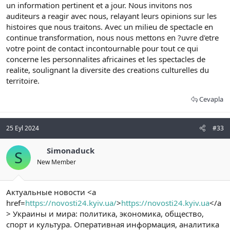
un information pertinent et a jour. Nous invitons nos
auditeurs a reagir avec nous, relayant leurs opinions sur les
histoires que nous traitons. Avec un milieu de spectacle en
continue transformation, nous nous mettons en ?uvre d'etre
votre point de contact incontournable pour tout ce qui
concerne les personnalites africaines et les spectacles de
realite, soulignant la diversite des creations culturelles du
territoire.
Cevapla
25 Eyl 2024
#33
Simonaduck
S
New Member
Актуальные новости <a
href=
https://novosti24.kyiv.ua/
>
https://novosti24.kyiv.ua
</a
> Украины и мира: политика, экономика, общество,
спорт и культура. Оперативная информация, аналитика