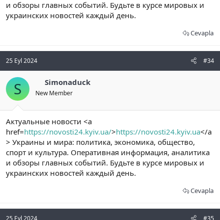
и обзоры главных событий. Будьте в курсе мировых и
украинских новостей каждый день.
Cevapla
25 Eyl 2024
#34
Simonaduck
S
New Member
Актуальные новости <a
href=
https://novosti24.kyiv.ua/
>
https://novosti24.kyiv.ua
</a
> Украины и мира: политика, экономика, общество,
спорт и культура. Оперативная информация, аналитика
и обзоры главных событий. Будьте в курсе мировых и
украинских новостей каждый день.
Cevapla
25 Eyl 2024
#35