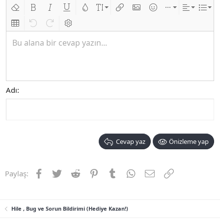
Biçimlendirmeyi kaldır
Kalın
Yatık
Altını çiz
Metin rengi
Font boyutu
Link ekle
Resim ekle
İfadeler
Ekle
Hizalama
List
Insert table
Geri al
ileri al
BB kodunu değiştir
Bu alana bir cevap yazın...
Adı
Cevap yaz
Önizleme yap
Facebook
Twitter
Reddit
Pinterest
Tumblr
WhatsApp
E-posta
Link
Paylaş:
Hile , Bug ve Sorun Bildirimi (Hediye Kazan!)