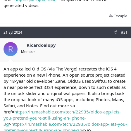
generated videos.
Cevapla
21 Eyl 2024
#31
Ricardoalopy
R
Member
An app called Old OS (via The Verge) recreates the iOS 4
experience on a new iPhone. An open source project created
by 18-year old developer Zane, OldOS uses SwiftUI to create
a near pixel-perfect iOS4 experience, down to such details as
the unlock slider and original wallpapers. It also brings back
the original look of many iOS apps, including Photos, Maps,
Safari, and Notes. Find out more <a
href=
https://in.mashable.com/tech/22935/oldos-app-lets-
you-pretend-youre-still-using-an-iphone-
3g
>
https://in.mashable.com/tech/22935/oldos-app-lets-you-
pretend-youre-still-using-an-iphone-3g
</a>