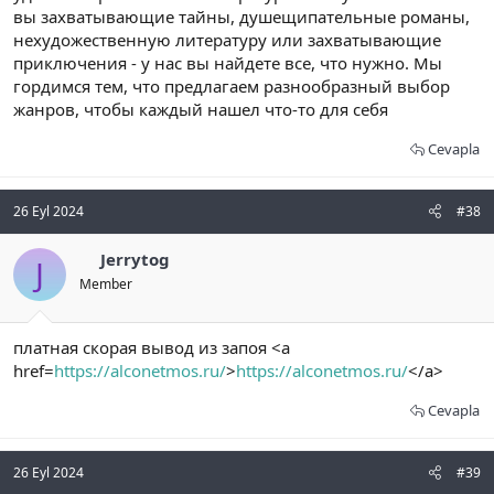
вы захватывающие тайны, душещипательные романы,
нехудожественную литературу или захватывающие
приключения - у нас вы найдете все, что нужно. Мы
гордимся тем, что предлагаем разнообразный выбор
жанров, чтобы каждый нашел что-то для себя
Cevapla
26 Eyl 2024
#38
Jerrytog
J
Member
платная скорая вывод из запоя <a
href=
https://alconetmos.ru/
>
https://alconetmos.ru/
</a>
Cevapla
26 Eyl 2024
#39