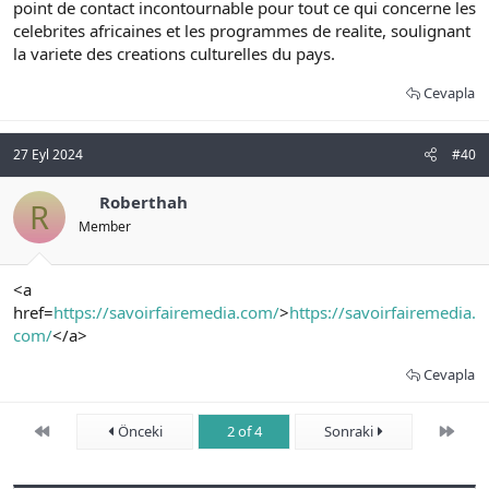
point de contact incontournable pour tout ce qui concerne les
celebrites africaines et les programmes de realite, soulignant
la variete des creations culturelles du pays.
Cevapla
27 Eyl 2024
#40
Roberthah
R
Member
<a
href=
https://savoirfairemedia.com/
>
https://savoirfairemedia.
com/
</a>
Cevapla
First
Son
Önceki
2 of 4
Sonraki