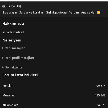
Türkçe (TR)
Bize ulaşın
Şartlar ve kurallar
Gizlilik politikası
Yardım
Ana sayfa
R
S
S
Hakkımızda
asdadasdadasd
Neler yeni
Yeni mesajlar
Yeni profil mesajları
Son aktivite
Forum istatistikleri
Konular
99,614
Mesajlar
435,848
Kullanıcılar
24,825