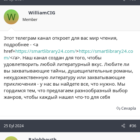
WilliamCIG
W
Member
Этот телеграм канал откроет для вас мир чтения,
подробнее - <a
href=
https://smartlibrary24.com/
>
https://smartlibrary24.co
m/
</a>. Наш канал создан для того, чтобы
удовлетворить любой литературный вкус. Любите ли
вы захватывающие тайны, душещипательные романы,
нехудожественную литературу или захватывающие
приключения - у нас вы найдете все, что нужно. Мы
гордимся тем, что предлагаем разнообразный выбор
жанров, чтобы каждый нашел что-то для себя
Cevapla
25 Eyl 2024
#36
Ralphhouth