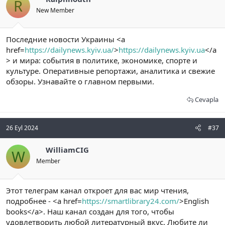
R
New Member
Последние новости Украины <a
href=
https://dailynews.kyiv.ua/
>
https://dailynews.kyiv.ua
</a
> и мира: события в политике, экономике, спорте и
культуре. Оперативные репортажи, аналитика и свежие
обзоры. Узнавайте о главном первыми.
Cevapla
26 Eyl 2024
#37
WilliamCIG
W
Member
Этот телеграм канал откроет для вас мир чтения,
подробнее - <a href=
https://smartlibrary24.com/
>English
books</a>. Наш канал создан для того, чтобы
удовлетворить любой литературный вкус. Любите ли