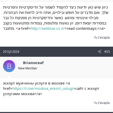
כיוון שיש כאן יודעות כיצד להקפיד לשמור על הדיסקרטיות והפרטיות
שלך. ואם מדברים על חופש ובילויים, אתה חייב לראות את הבחורות.
מבילוי אינטימי ומרגש. כאשר והדיסקרטיות הן מפנקות כל גבר
במסירות יוצאת דופן. הן נוגעות ומלטפות, נצמדות ומתנועעות בקצב
מתגבר. <a href=
http://sexblue.co.il/
>read contentsays:</a>
Cevapla
20 Eyl 2024
#25
Brianoceaf
B
New Member
эскорт мужчины услуги в москве <a
href=
https://t.me/moskva_eskort_uslugi
>сайт с эскорт
услугами москва</a>
Cevapla