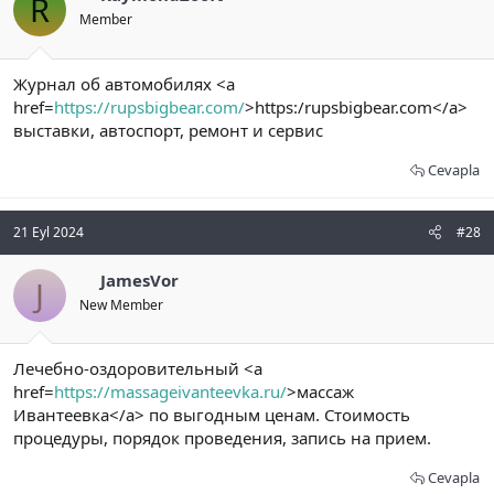
R
Member
Журнал об автомобилях <a
href=
https://rupsbigbear.com/
>https:/rupsbigbear.com</a>
выставки, автоспорт, ремонт и сервис
Cevapla
21 Eyl 2024
#28
JamesVor
J
New Member
Лечебно-оздоровительный <a
href=
https://massageivanteevka.ru/
>массаж
Ивантеевка</a> по выгодным ценам. Стоимость
процедуры, порядок проведения, запись на прием.
Cevapla