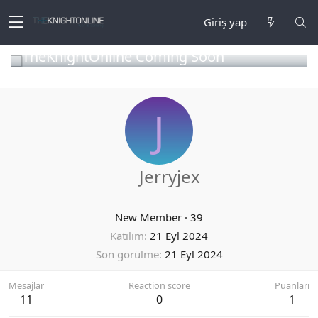
Giriş yap
TheKnightOnline Coming Soon
J
Jerryjex
New Member
·
39
Katılım
21 Eyl 2024
Son görülme
21 Eyl 2024
Mesajlar
Reaction score
Puanları
11
0
1