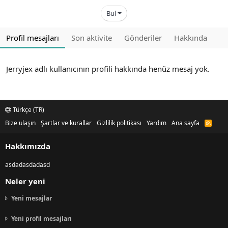
Bul
Profil mesajları
Son aktivite
Gönderiler
Hakkında
Jerryjex adlı kullanıcının profili hakkında henüz mesaj yok.
Türkçe (TR)
Bize ulaşın
Şartlar ve kurallar
Gizlilik politikası
Yardım
Ana sayfa
R
S
S
Hakkımızda
asdadasdadasd
Neler yeni
Yeni mesajlar
Yeni profil mesajları