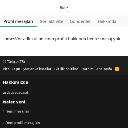
Bul
Profil mesajları
Son aktivite
Gönderiler
Hakkında
JamesVor adlı kullanıcının profili hakkında henüz mesaj yok.
Türkçe (TR)
Bize ulaşın
Şartlar ve kurallar
Gizlilik politikası
Yardım
Ana sayfa
R
S
S
Hakkımızda
asdadasdadasd
Neler yeni
Yeni mesajlar
Yeni profil mesajları