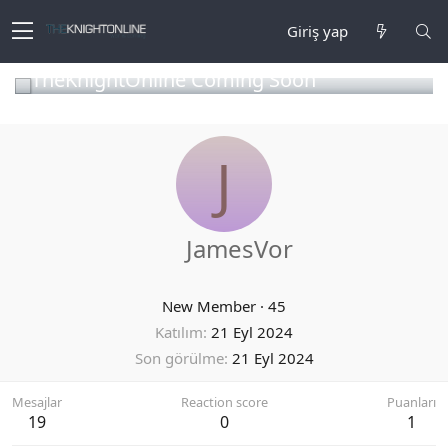
Giriş yap
TheKnightOnline Coming Soon
J
JamesVor
New Member
·
45
Katılım
21 Eyl 2024
Son görülme
21 Eyl 2024
Mesajlar
Reaction score
Puanları
19
0
1