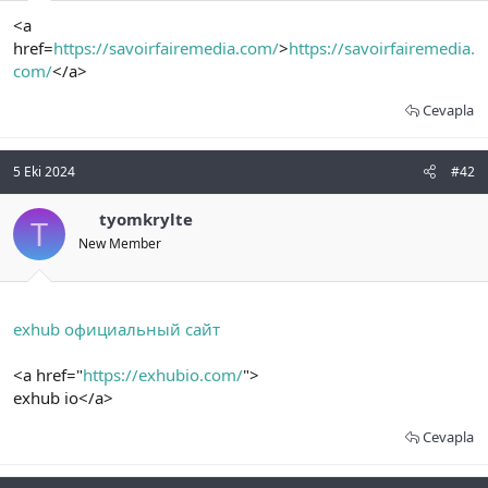
t
i
<a
a
h
n
i
href=
https://savoirfairemedia.com/
>
https://savoirfairemedia.
com/
</a>
Cevapla
5 Eki 2024
#42
tyomkrylte
T
New Member
exhub официальный сайт
<a href="
https://exhubio.com/
">
exhub io</a>
Cevapla