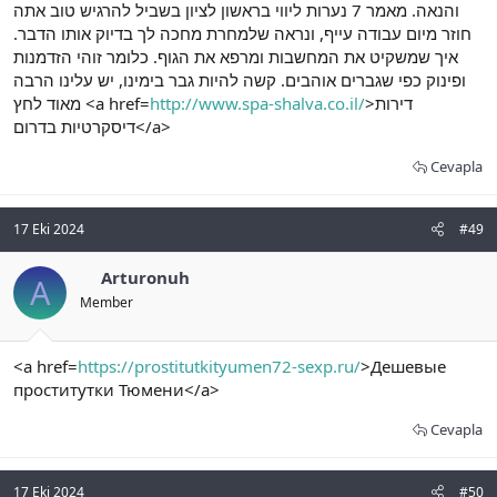
והנאה. מאמר 7 נערות ליווי בראשון לציון בשביל להרגיש טוב אתה
חוזר מיום עבודה עייף, ונראה שלמחרת מחכה לך בדיוק אותו הדבר.
איך שמשקיט את המחשבות ומרפא את הגוף. כלומר זוהי הזדמנות
ופינוק כפי שגברים אוהבים. קשה להיות גבר בימינו, יש עלינו הרבה
מאוד לחץ <a href=
http://www.spa-shalva.co.il/
>דירות
דיסקרטיות בדרום</a>
Cevapla
17 Eki 2024
#49
Arturonuh
A
Member
<a href=
https://prostitutkityumen72-sexp.ru/
>Дешевые
проститутки Тюмени</a>
Cevapla
17 Eki 2024
#50