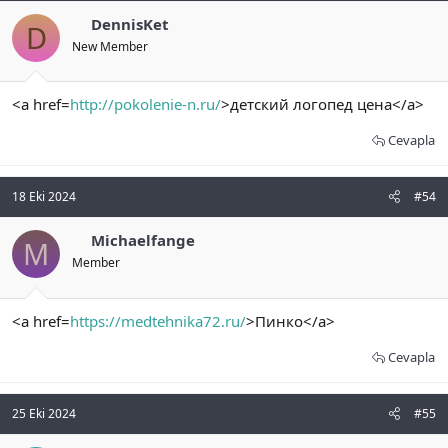
DennisKet
D
New Member
<a href=
http://pokolenie-n.ru/
>детский логопед цена</a>
Cevapla
18 Eki 2024
#54
Michaelfange
M
Member
<a href=
https://medtehnika72.ru/
>Пинко</a>
Cevapla
25 Eki 2024
#55