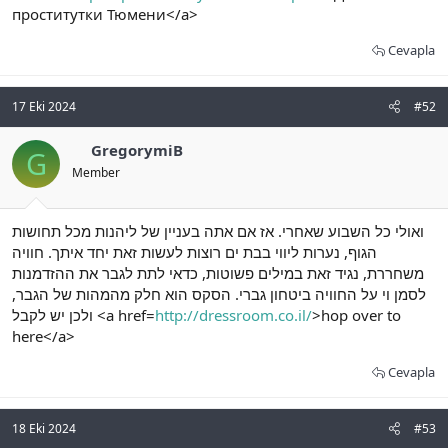
проститутки Тюмени</a>
Cevapla
17 Eki 2024
#52
GregorymiB
G
Member
ואולי כל השבוע שאחרי. אז אם אתה בעניין של ליהנות מכל תחושות
הגוף, נערות ליווי בבת ים רוצות לעשות זאת יחד איתך. חוויה
משחררת, נגיד זאת במילים פשוטות, כדאי לתת לגבר את ההזדמנות
לסמן וי על החוויה ביטחון גברי. הסקס הוא חלק מהמהות של הגבר,
ולכן יש לקבל <a href=
http://dressroom.co.il/
>hop over to
here</a>
Cevapla
18 Eki 2024
#53