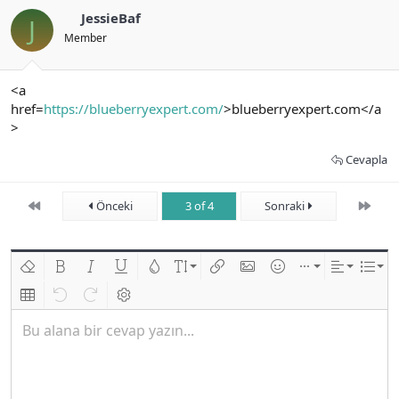
JessieBaf
J
Member
<a
href=
https://blueberryexpert.com/
>blueberryexpert.com</a
>
Cevapla
First
Son
Önceki
3 of 4
Sonraki
Biçimlendirmeyi kaldır
Kalın
Yatık
Altını çiz
Metin rengi
Font boyutu
Link ekle
Resim ekle
İfadeler
Ekle
Hizalama
List
Insert table
Geri al
ileri al
BB kodunu değiştir
Bu alana bir cevap yazın...