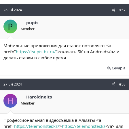
26 Eki 2024
#57
pupis
P
Member
Мобильные приложения для ставок позволяют <a
href="
https://tsupis-bk.ru/
">скачать БК на Android</a> и
делать ставки в любое время
Cevapla
27 Eki 2024
#58
Haroldnoits
H
Member
Профессиональная видеосъёмка в Алматы <a
href=
https://telemonster.kz/
>
https://telemonster.kz
</a> для