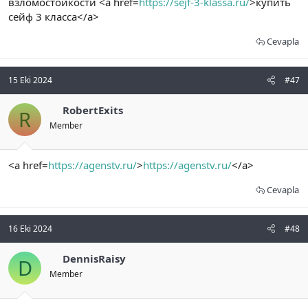
взломостойкости <a href=
https://sejf-3-klassa.ru/
>купить
сейф 3 класса</a>
Cevapla
15 Eki 2024
#47
RobertExits
R
Member
<a href=
https://agenstv.ru/
>
https://agenstv.ru/
</a>
Cevapla
16 Eki 2024
#48
DennisRaisy
D
Member