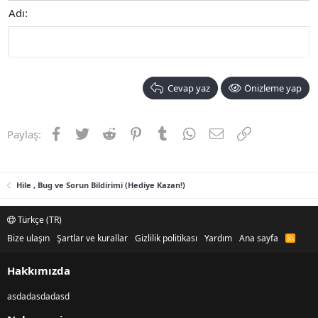
Adı
Cevap yaz
Önizleme yap
Facebook
Twitter
Reddit
Pinterest
Tumblr
WhatsApp
E-posta
Link
Paylaş:
Hile , Bug ve Sorun Bildirimi (Hediye Kazan!)
Türkçe (TR)
Bize ulaşın
Şartlar ve kurallar
Gizlilik politikası
Yardım
Ana sayfa
R
S
S
Hakkımızda
asdadasdadasd