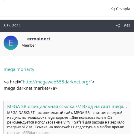
Cevapla
8 Eki 2024
#45
ermainert
E
Member
mega moriarty
<a href="
http://megaweb555darknet.org/
">
mega darknet market</a>
MEGA SB официальная ссылка /// Вход на сайт megaweb14 at
MEGA DARKNET - официальный сайт. MEGA SB - считается одной
из лучших площадок mega даркнет. Для пользователей iOS
рекомендуется использование VPN + Safari для захода на зеркало
megaweb12 at . Ссылка на megaweb11 at доступна в любое время!
megaweb555darknet.org