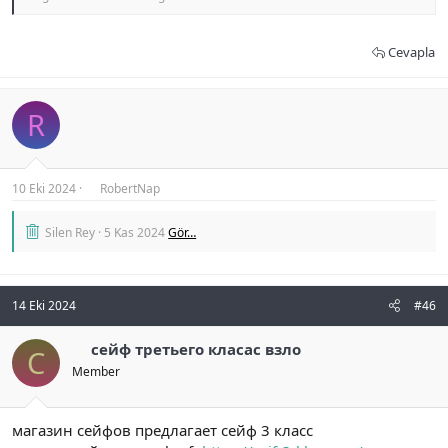
Cevapla
R
10 Eki 2024
RobertNap
Silen Rey
5 Kas 2024
Gör…
14 Eki 2024
#46
сейф третьего класас взло
С
Member
магазин сейфов предлагает сейф 3 класс