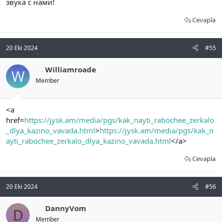
звука с нами!
Cevapla
20 Eki 2024
#55
Williamroade
W
Member
<a
href=
https://jysk.am/media/pgs/kak_nayti_rabochee_zerkalo
_dlya_kazino_vavada.html
>
https://jysk.am/media/pgs/kak_n
ayti_rabochee_zerkalo_dlya_kazino_vavada.html
</a>
Cevapla
20 Eki 2024
#56
DannyVom
D
Member