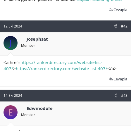
t
i
a
h
Cevapla
n
i
12 Eki 2024
#42
Josephsat
J
Member
<a href=
https://rankerdirectory.com/website-list-
407/
>
https://rankerdirectory.com/website-list-407/
</a>
Cevapla
14 Eki 2024
#43
Edwinodofe
E
Member