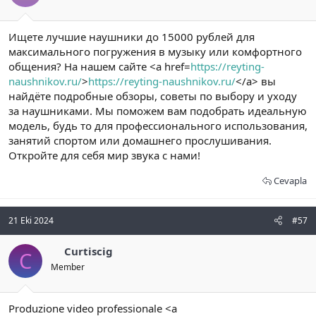
Ищете лучшие наушники до 15000 рублей для
максимального погружения в музыку или комфортного
общения? На нашем сайте <a href=
https://reyting-
naushnikov.ru/
>
https://reyting-naushnikov.ru/
</a> вы
найдёте подробные обзоры, советы по выбору и уходу
за наушниками. Мы поможем вам подобрать идеальную
модель, будь то для профессионального использования,
занятий спортом или домашнего прослушивания.
Откройте для себя мир звука с нами!
Cevapla
21 Eki 2024
#57
Curtiscig
C
Member
Produzione video professionale <a