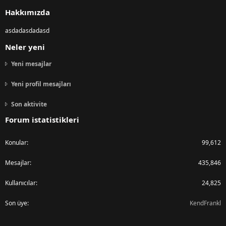
S
Hakkımızda
asdadasdadasd
Neler yeni
Yeni mesajlar
Yeni profil mesajları
Son aktivite
Forum istatistikleri
Konular
99,612
Mesajlar
435,846
Kullanıcılar
24,825
Son üye
KendFrankl