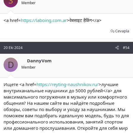
S
Member
<a href=
https://laboing.com.ar
>वेबसाइट हैकिंग</a>
Cevapla
20 Eki 2024
#54
DannyVom
D
Member
Ищете <a href=
https://reyting-naushnikov.ru/
>лучшие
внутриканальные наушники до 5000 рублей</a> для
максимального погружения в музыку или комфортного
общения? На нашем сайте вы найдёте подробные
обзоры, советы по выбору и уходу за наушниками. Мы
поможем вам подобрать идеальную модель, будь то для
профессионального использования, занятий спортом
или домашнего прослушивания. Откройте для себя мир