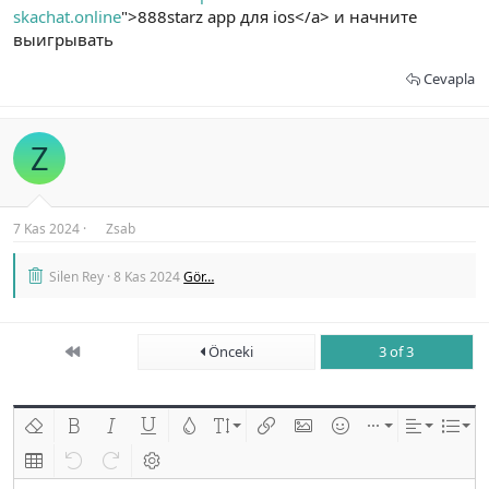
skachat.online
">888starz app для ios</a> и начните
выигрывать
Cevapla
Z
7 Kas 2024
Zsab
Silen Rey
8 Kas 2024
Gör…
First
Önceki
3 of 3
Biçimlendirmeyi kaldır
Kalın
Yatık
Altını çiz
Metin rengi
Font boyutu
Link ekle
Resim ekle
İfadeler
Ekle
Hizalama
List
Insert table
Geri al
ileri al
BB kodunu değiştir