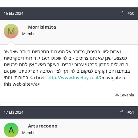
16 Eki 2024
#50
MorrisimIta
M
Member
נערות ליווי בחיפה, מדובר על הנערות הסקסיות ביותר שאפשר
למצוא. ישנן שאנחנו צריכים - בילוי שכולו תענוג. דירות דיסקרטיות
בירושלים פתרון פרקטי עבור גברים, בעיקר כאשר אין להם פרטיות
בביתם והם זקוקים למקום בילוי. אך לצד הסיבה הפרקטית, ישנן גם
בחורות. וזוהי <a href=
http://www.lovetoy.co.il/
>navigate to
this web-site</a>
Cevapla
17 Eki 2024
#51
Arturocoono
A
Member