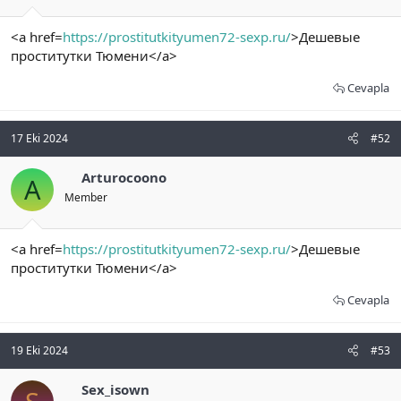
<a href=
https://prostitutkityumen72-sexp.ru/
>Дешевые
проститутки Тюмени</a>
Cevapla
17 Eki 2024
#52
Arturocoono
A
Member
<a href=
https://prostitutkityumen72-sexp.ru/
>Дешевые
проститутки Тюмени</a>
Cevapla
19 Eki 2024
#53
Sex_isown