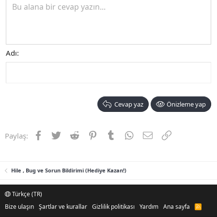
Bu alana bir cevap yazın...
Adı
Cevap yaz
Önizleme yap
Facebook
Twitter
Reddit
Pinterest
Tumblr
WhatsApp
E-posta
Link
Paylaş:
Hile , Bug ve Sorun Bildirimi (Hediye Kazan!)
Türkçe (TR)
Bize ulaşın
Şartlar ve kurallar
Gizlilik politikası
Yardım
Ana sayfa
R
S