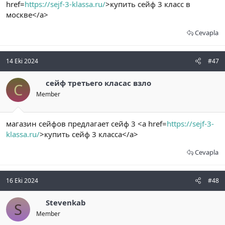
href=
https://sejf-3-klassa.ru/
>купить сейф 3 класс в
москве</a>
Cevapla
14 Eki 2024
#47
сейф третьего класас взло
С
Member
магазин сейфов предлагает сейф 3 <a href=
https://sejf-3-
klassa.ru/
>купить сейф 3 класса</a>
Cevapla
16 Eki 2024
#48
Stevenkab
S
Member