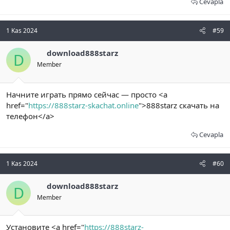
Cevapla
1 Kas 2024
#59
download888starz
D
Member
Начните играть прямо сейчас — просто <a
href="
https://888starz-skachat.online
">888starz скачать на
телефон</a>
Cevapla
1 Kas 2024
#60
download888starz
D
Member
Установите <a href="
https://888starz-