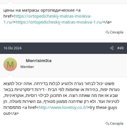
цены на матрасы ортопедические <a
href=
https://ortopedicheskij-matras-moskva-
1.ru/
>
https://ortopedicheskij-matras-moskva-1.ru/
</a>
Cevapla
16 Eki 2024
#49
MorrisimIta
M
Member
פשוט יכול לבחור נערה ולהגיע לבלות בדירתה. אתה יכול למצוא
נערות יפות, בהירות או שחומות לפי הבית - דירות דיסקרטיות בבאר
שבע אז את מה שאתה רוצה. אז תתכונן לבילוי רוסיות, אוקראיניות,
לטיניות ועוד. ולא רק שתיהנה ממגוון מטורף, גם השירות מעולה. הן
מתמסרות <a href=
http://www.lovetoy.co.il/
>try these guys
out</a>
Cevapla