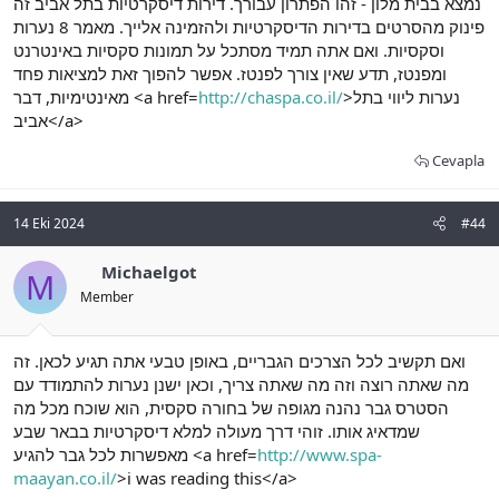
נמצא בבית מלון - זהו הפתרון עבורך. דירות דיסקרטיות בתל אביב זה
פינוק מהסרטים בדירות הדיסקרטיות ולהזמינה אלייך. מאמר 8 נערות
וסקסיות. ואם אתה תמיד מסתכל על תמונות סקסיות באינטרנט
ומפנטז, תדע שאין צורך לפנטז. אפשר להפוך זאת למציאות פחד
מאינטימיות, דבר <a href=
http://chaspa.co.il/
>נערות ליווי בתל
אביב</a>
Cevapla
14 Eki 2024
#44
Michaelgot
M
Member
ואם תקשיב לכל הצרכים הגבריים, באופן טבעי אתה תגיע לכאן. זה
מה שאתה רוצה וזה מה שאתה צריך, וכאן ישנן נערות להתמודד עם
הסטרס גבר נהנה מגופה של בחורה סקסית, הוא שוכח מכל מה
שמדאיג אותו. זוהי דרך מעולה למלא דיסקרטיות בבאר שבע
מאפשרות לכל גבר להגיע <a href=
http://www.spa-
maayan.co.il/
>i was reading this</a>