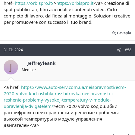
href=
https://orbispro.it/
>
https://orbispro.it
</a> creazione di
spot pubblicitari, film aziendali e contenuti video. Ciclo
completo di lavoro, dall'idea al montaggio. Soluzioni creative
per promuovere con successo il tuo brand.
Cevapla
31 Eki 2024
#58
Jeffreyleank
J
Member
<a href=
https://www.auto-serv.com.ua/neispravnosti/ecm-
7020-volvo-kod-oshibki-rasshifrovka-neispravnosti-i-
reshenie-problemy-vysokoj-temperatury-v-module-
upravlenija-dvigatelem/
>ecm 7020 volvo код ошибки
расшифровка неисправности и решение проблемы
высокой температуры в модуле управления
двигателем</a>