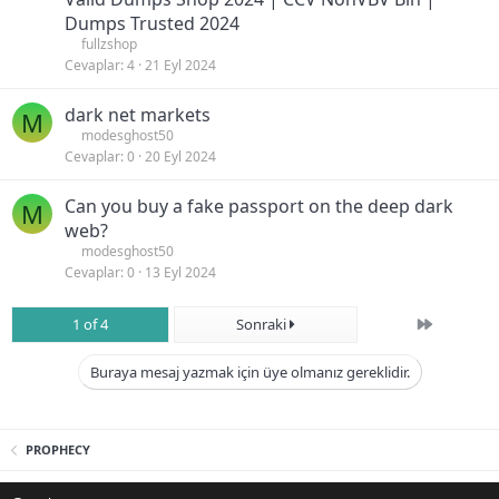
Dumps Trusted 2024
fullzshop
Cevaplar
4
21 Eyl 2024
dark net markets
M
modesghost50
Cevaplar
0
20 Eyl 2024
Can you buy a fake passport on the deep dark
M
web?
modesghost50
Cevaplar
0
13 Eyl 2024
Son
1 of 4
Sonraki
Buraya mesaj yazmak için üye olmanız gereklidir.
PROPHECY