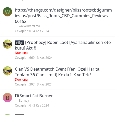
https://thangs.com/designer/blissrootscbdgumm
W
ies-us/post/Bliss_Roots_CBD_Gummies_Reviews-
66152
walkerkertzma
Cevaplar
0
4 Kas 2024
[Prophecy] Robin Loot [Ayarlanabilir seri oto
Bilgi
kutu] Aktif!
Duellona
Cevaplar
669
3 Kas 2024
Clan VS Deathmatch Event [Yeni Özel Harita,
Toplam 36 Clan Limiti] Ko'da ILK ve Tek !
Duellona
Cevaplar
307
3 Kas 2024
FitSmart Fat Burner
B
Barney
Cevaplar
6
3 Kas 2024