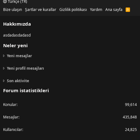
Türkçe (TR)
Bize ulaşın
Şartlar ve kurallar
Gizlilik politikası
Yardım
Ana sayfa
R
S
S
Hakkımızda
asdadasdadasd
Neler yeni
Yeni mesajlar
Yeni profil mesajları
Son aktivite
Forum istatistikleri
Konular
99,614
Mesajlar
435,848
Kullanıcılar
24,825