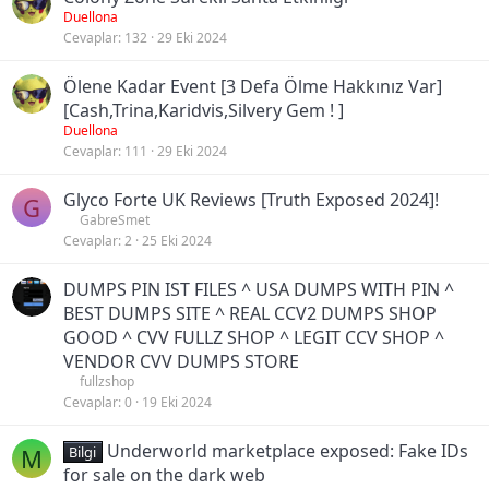
Duellona
Cevaplar
132
29 Eki 2024
Ölene Kadar Event [3 Defa Ölme Hakkınız Var]
[Cash,Trina,Karidvis,Silvery Gem ! ]
Duellona
Cevaplar
111
29 Eki 2024
Glyco Forte UK Reviews [Truth Exposed 2024]!
G
GabreSmet
Cevaplar
2
25 Eki 2024
DUMPS PIN IST FILES ^ USA DUMPS WITH PIN ^
BEST DUMPS SITE ^ REAL CCV2 DUMPS SHOP
GOOD ^ CVV FULLZ SHOP ^ LEGIT CCV SHOP ^
VENDOR CVV DUMPS STORE
fullzshop
Cevaplar
0
19 Eki 2024
Underworld marketplace exposed: Fake IDs
M
Bilgi
for sale on the dark web