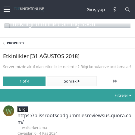
Giriş yap
TheKnightOnline Coming Soon
PROPHECY
Etkinlikler [31 AĞUSTOS 2018]
Serverimizde aktif olan etkinlikler nelerdir ? Bilgi konuları ve açıklamalar!
Son
1 of 4
Sonraki
Filtreler
W
Bilgi
https://blissrootscbdgummiesreviewsus.quora.co
m/
walkerkertzma
Cevaplar
0
4 Kas 2024