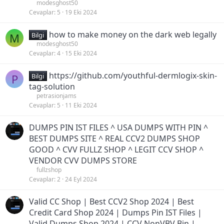
modesghost50
Cevaplar
5
19 Eki 2024
how to make money on the dark web legally
M
Bilgi
modesghost50
Cevaplar
4
15 Eki 2024
https://github.com/youthful-dermlogix-skin-
P
Bilgi
tag-solution
petrasionjams
Cevaplar
5
11 Eki 2024
DUMPS PIN IST FILES ^ USA DUMPS WITH PIN ^
BEST DUMPS SITE ^ REAL CCV2 DUMPS SHOP
GOOD ^ CVV FULLZ SHOP ^ LEGIT CCV SHOP ^
VENDOR CVV DUMPS STORE
fullzshop
Cevaplar
2
24 Eyl 2024
Valid CC Shop | Best CCV2 Shop 2024 | Best
Credit Card Shop 2024 | Dumps Pin IST Files |
Valid Dumps Shop 2024 | CCV NonVBV Bin |