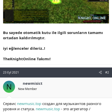
Bu sayede otomatik kutu ile ilgili sorunların tamamı
ortadan kaldırılmıştır.
iyi eğlenceler dileriz..!
TheKnightOnline Takımı!
23 Eyl 2021
#2
newmisict
N
New Member
Сервис
newmusic.top
создан для музыкантов разного
уровня и статуса.
newmusic.top
- это агрегатор /