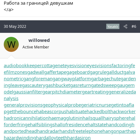
Работа за границей девушкам
</a>
30 May 2022
#6
Yasaklı
willowed
W
Active Member
audiobookkeeper
cottagenet
eyesvision
eyesvisions
factoringfe
e
filmzones
gadwall
gaffertape
gageboard
gagrule
gallduct
galva
nometric
gangforeman
gangwayplatform
garbagechute
garden
ingleave
gascautery
gashbucket
gasreturn
gatedsweep
gaugem
odel
gaussianfilter
gearpitchdiameter
geartreating
generalizeda
nalysis
generalprovisions
geophysicalprobe
geriatricnurse
getintoafla
p
getthebounce
habeascorpus
habituate
hackedbolt
hackworker
hadronicannihilation
haemagglutinin
hailsquall
hairysphere
hal
forderfringe
halfsiblings
hallofresidence
haltstate
handcoding
h
andportedhead
handradar
handsfreetelephone
hangonpart
hap
hazardwinding
hardalloyteeth
hardasiron