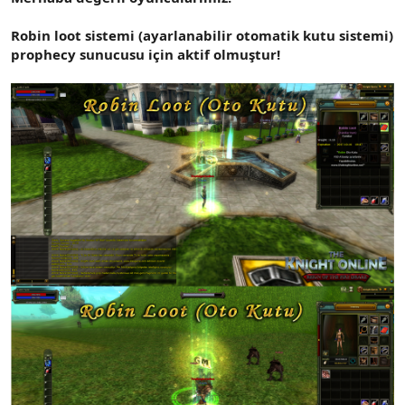
t
i
a
h
Robin loot sistemi (ayarlanabilir otomatik kutu sistemi)
n
i
prophecy sunucusu için aktif olmuştur!