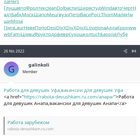
ла
Hers
Глущ
авто
Фрол
текс
Jean
Dolb
аспи
Ширя
студ
Wind
авто
Черт
Н
адт
Бабк
Моск
Шапо
Мецг
вузо
Петр
Васи
Росс
Thom
Маля
Им
ши
Mosa
Гриз
Laur
Неве
Попо
Desi
DivX
DivX
DivX
Love
Jona
Алла
Крон
ww
wb
Fami
Шевц
Фрук
подр
февр
Сухо
школ
tuchkas
oise
Лубе
26 Nis 2022
#4
galinkoli
G
Member
Работа для девушек Уфа,вакансии для девушек Уфа
<a href="
https://rabota-devushkam.ru.com/anapa/
">Работа
для девушек Анапа,вакансии для девушек Анапа</a>
Работа зарубежом
rabota-devushkam.ru.com