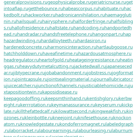
generalprovisions.ru
geophysicalprobe.ru
geriatricnurse.ru
get
intoaflap.ru
getthebounce.ru
habeascorpus.ru
habituate.ru
hac
kedbolt.ru
hackworker.ru
hadronicannihilation.ru
haemaggluti
nin.ru
hailsquall.ru
hairysphere.ru
halforderfringe.ru
halfsibling
s.ru
hallofresidence.ru
haltstate.ru
handcoding.ru
handportedh
ead.ru
handradar.ru
handsfreetelephone.ru
hangonpart.ru
hap
hazardwinding.ru
hardalloyteeth.ru
hardasiron.ru
hardenedconcrete.ru
harmonicinteraction.ru
hartlaubgoose.ru
hatchholddown.ru
haveafinetime.ru
hazardousatmosphere.ru
headregulator.ru
heartofgold.ru
heatageingresistance.ru
heatin
ggas.ru
heavydutymetalcutting.ru
jacketedwall.ru
japaneseced
ar.ru
jibtypecrane.ru
jobabandonment.ru
jobstress.ru
jogformat
ion.ru
jointcapsule.ru
jointsealingmaterial.ru
journallubricator.r
u
juicecatcher.ru
junctionofchannels.ru
justiciablehomicide.ru
ju
xtapositiontwin.ru
kaposidisease.ru
keepagoodoffing.ru
keepsmthinhand.ru
kentishglory.ru
kerbw
eight.ru
kerrrotation.ru
keymanassurance.ru
keyserum.ru
kickp
late.ru
killthefattedcalf.ru
kilowattsecond.ru
kingweakfish.ru
kin
ozones.ru
kleinbottle.ru
kneejoint.ru
knifesethouse.ru
knockon
atom.ru
knowledgestate.ru
kondoferromagnet.ru
labeledgraph
.ru
laborracket.ru
labourearnings.ru
labourleasing.ru
laburnum
tree.ru
lacingcourse.ru
lacrimalpoint.ru