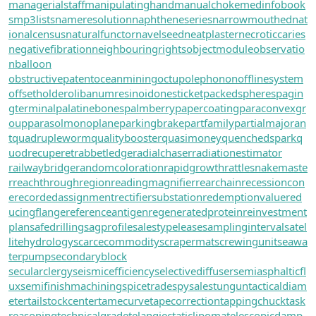
managerialstaff
manipulatinghand
manualchoke
medinfobook
s
mp3lists
nameresolution
naphtheneseries
narrowmouthed
nat
ionalcensus
naturalfunctor
navelseed
neatplaster
necroticcaries
negativefibration
neighbouringrights
objectmodule
observatio
nballoon
obstructivepatent
oceanmining
octupolephonon
offlinesystem
offsetholder
olibanumresinoid
onesticket
packedspheres
pagin
gterminal
palatinebones
palmberry
papercoating
paraconvexgr
oup
parasolmonoplane
parkingbrake
partfamily
partialmajoran
t
quadrupleworm
qualitybooster
quasimoney
quenchedspark
q
uodrecuperet
rabbetledge
radialchaser
radiationestimator
railwaybridge
randomcoloration
rapidgrowth
rattlesnakemaste
r
reachthroughregion
readingmagnifier
rearchain
recessioncon
e
recordedassignment
rectifiersubstation
redemptionvalue
red
ucingflange
referenceantigen
regeneratedprotein
reinvestment
plan
safedrilling
sagprofile
salestypelease
samplinginterval
satel
litehydrology
scarcecommodity
scrapermat
screwingunit
seawa
terpump
secondaryblock
secularclergy
seismicefficiency
selectivediffuser
semiasphalticfl
ux
semifinishmachining
spicetrade
spysale
stungun
tacticaldiam
eter
tailstockcenter
tamecurve
tapecorrection
tappingchuck
task
reasoning
technicalgrade
telangiectaticlipoma
telescopicdamp