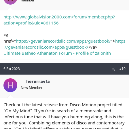
Member
http://www.globalvision2000.com/forum/member.php?
action=profile&uid=861156
<a
href="
https://gevaniarecordsllc.com/apps/guestbook/
">
https
://gevaniarecordsllc.com/apps/guestbook/
</a>
Ultimate Batheo Athanaton Forum - Profile of zalonith
6 Eki 2023
#10
hererravfa
H
New Member
Check out the latest release from Disco Motion project titled
"On My Mind". If you're in search of a memorable and
infectious tune that will have you humming along, this is the
one for you! Combining elements of disco and contemporary
pop, "On My Mind" offers a catchy and groovy sound that is