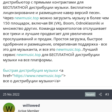
дистрибьютор с прямыми контрактами для
БЕСПЛАТНОЙ дистрибуции музыки. Бесплатное
лицензирование и размещение кавер версий песен.
Через
newmusic.top
можно загрузить музыку в более чем
150 площадок, включая ВК (VK), Boom, Odnoklassniki и
множество других. Команда маркетологов отслушивает
все треки и лучшие продвигает для увеличения
прослушиваний и продаж. Простоя загрузка, быстрое
одобрение и размещение, оперативная поддержка - все
это для музыканта, и все это
newmusic.top
. Лучший
сервис
newmusic.top
для БЕСПЛАТНОЙ дистрибуции
музыки на все платформы.
быстрая дистрибуция музыки
<a
href="
https://www.newmusic.top/
">
все о дистрибуции музыки</a>
25 Nis 2022
#3
Yasaklı
willowed
W
Active Member