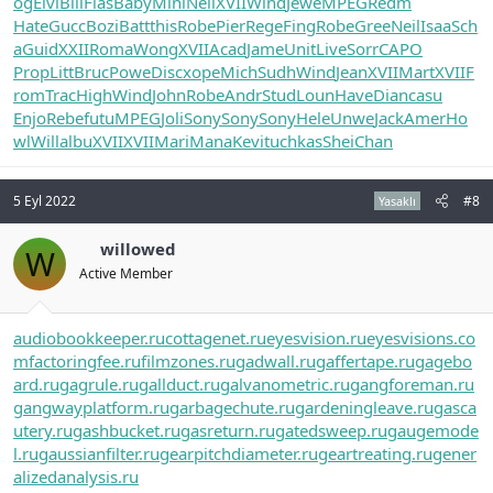
og
Elvi
Bill
Flas
Baby
Mini
Neil
XVII
Wind
Jewe
MPEG
Redm
Hate
Gucc
Bozi
Batt
this
Robe
Pier
Rege
Fing
Robe
Gree
Neil
Isaa
Sch
a
Guid
XXII
Roma
Wong
XVII
Acad
Jame
Unit
Live
Sorr
CAPO
Prop
Litt
Bruc
Powe
Disc
xope
Mich
Sudh
Wind
Jean
XVII
Mart
XVII
F
rom
Trac
High
Wind
John
Robe
Andr
Stud
Loun
Have
Dian
casu
Enjo
Rebe
futu
MPEG
Joli
Sony
Sony
Sony
Hele
Unwe
Jack
Amer
Ho
wl
Will
albu
XVII
XVII
Mari
Mana
Kevi
tuchkas
Shei
Chan
5 Eyl 2022
#8
Yasaklı
willowed
W
Active Member
audiobookkeeper.ru
cottagenet.ru
eyesvision.ru
eyesvisions.co
m
factoringfee.ru
filmzones.ru
gadwall.ru
gaffertape.ru
gagebo
ard.ru
gagrule.ru
gallduct.ru
galvanometric.ru
gangforeman.ru
gangwayplatform.ru
garbagechute.ru
gardeningleave.ru
gasca
utery.ru
gashbucket.ru
gasreturn.ru
gatedsweep.ru
gaugemode
l.ru
gaussianfilter.ru
gearpitchdiameter.ru
geartreating.ru
gener
alizedanalysis.ru