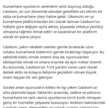
Kumarhane oyunlarını sevenlerin artık duymuş olduğu
Casibom, en son dönemde adından genellikle söz ettiren bir
iddia ve kumarhane sitesi haline geldi. Ülkemizin en iyi
kumarhane platformlardan biri olarak tanınan Casibom'un
haftalık göre değişen açılış adresi, piyasada oldukça yenilikçi
olmasına rağmen itimat edilir ve kazandıran bir platform
olarak ön plana çıkıyor.
Casibom, yakın rekabeti olanları geride bırakarak uzun
soluklu kumarhane sitelerinin geride bırakmayı başarıyor. Bu
sektörde köklü olmak önemli olsa da, oyunculardan
etkileşimde olmak ve onlara erişmek da aynı miktar önemli.
Bu durumda, Casibom'un 7/24 yardım veren canlı olarak
destek ekibi ile kolayca iletişime geçilebilir olması büyük
önem taşıyan bir artı getiriyor.
Süratle artan oyuncuların kitlesi ile ilgi çeken Casibom'un
arka planında başarı faktörleri arasında, sadece ve yalnızca
kumarhane ve canlı casino oyunlarına sınırlı kısıtlı olmayan
geniş bir hizmetler yelpazesi bulunuyor. Atletizm bahislerinde
sunduğu geniş alternatifler ve yüksek oranlar, katılımcıları