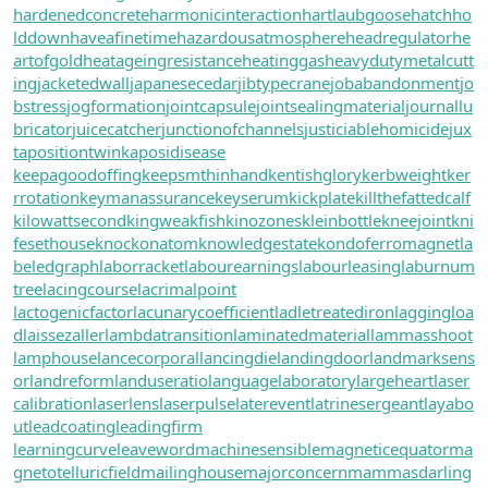
hardenedconcrete
harmonicinteraction
hartlaubgoose
hatchho
lddown
haveafinetime
hazardousatmosphere
headregulator
he
artofgold
heatageingresistance
heatinggas
heavydutymetalcutt
ing
jacketedwall
japanesecedar
jibtypecrane
jobabandonment
jo
bstress
jogformation
jointcapsule
jointsealingmaterial
journallu
bricator
juicecatcher
junctionofchannels
justiciablehomicide
jux
tapositiontwin
kaposidisease
keepagoodoffing
keepsmthinhand
kentishglory
kerbweight
ker
rrotation
keymanassurance
keyserum
kickplate
killthefattedcalf
kilowattsecond
kingweakfish
kinozones
kleinbottle
kneejoint
kni
fesethouse
knockonatom
knowledgestate
kondoferromagnet
la
beledgraph
laborracket
labourearnings
labourleasing
laburnum
tree
lacingcourse
lacrimalpoint
lactogenicfactor
lacunarycoefficient
ladletreatediron
laggingloa
d
laissezaller
lambdatransition
laminatedmaterial
lammasshoot
lamphouse
lancecorporal
lancingdie
landingdoor
landmarksens
or
landreform
landuseratio
languagelaboratory
largeheart
laser
calibration
laserlens
laserpulse
laterevent
latrinesergeant
layabo
ut
leadcoating
leadingfirm
learningcurve
leaveword
machinesensible
magneticequator
ma
gnetotelluricfield
mailinghouse
majorconcern
mammasdarling