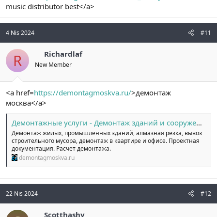
music distributor best</a>
4 Nis 2024
#11
Richardlaf
R
New Member
<a href=
https://demontagmoskva.ru/
>демонтаж
москва</a>
Демонтажные услуги - Демонтаж зданий и сооружений в Москве.
Демонтаж жилых, промышленных зданий, алмазная резка, вывоз
строительного мусора, демонтаж в квартире и офисе. Проектная
документация. Расчет демонтажа.
demontagmoskva.ru
22 Nis 2024
#12
Scotthashy