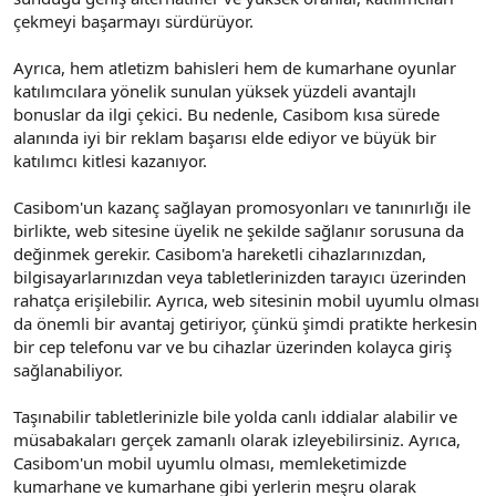
çekmeyi başarmayı sürdürüyor.
Ayrıca, hem atletizm bahisleri hem de kumarhane oyunlar
katılımcılara yönelik sunulan yüksek yüzdeli avantajlı
bonuslar da ilgi çekici. Bu nedenle, Casibom kısa sürede
alanında iyi bir reklam başarısı elde ediyor ve büyük bir
katılımcı kitlesi kazanıyor.
Casibom'un kazanç sağlayan promosyonları ve tanınırlığı ile
birlikte, web sitesine üyelik ne şekilde sağlanır sorusuna da
değinmek gerekir. Casibom'a hareketli cihazlarınızdan,
bilgisayarlarınızdan veya tabletlerinizden tarayıcı üzerinden
rahatça erişilebilir. Ayrıca, web sitesinin mobil uyumlu olması
da önemli bir avantaj getiriyor, çünkü şimdi pratikte herkesin
bir cep telefonu var ve bu cihazlar üzerinden kolayca giriş
sağlanabiliyor.
Taşınabilir tabletlerinizle bile yolda canlı iddialar alabilir ve
müsabakaları gerçek zamanlı olarak izleyebilirsiniz. Ayrıca,
Casibom'un mobil uyumlu olması, memleketimizde
kumarhane ve kumarhane gibi yerlerin meşru olarak