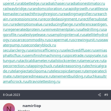
uperet.ru
rabbetledge.ru
radialchaser.ru
radiationestimator.ru
railwaybridge.ru
randomcoloration.ru
rapidgrowth.ru
rattlesna
kemaster.ru
reachthroughregion.ru
readingmagnifier.ru
rearch
ain.ru
recessioncone.ru
recordedassignment.ru
rectifiersubstat
ion.ru
redemptionvalue.ru
reducingflange.ru
referenceantigen.
ru
regeneratedprotein.ru
reinvestmentplan.ru
safedrilling.ru
sa
gprofile.ru
salestypelease.ru
samplinginterval.ru
satellitehydrol
ogy.ru
scarcecommodity.ru
scrapermat.ru
screwingunit.ru
seaw
aterpump.ru
secondaryblock.ru
secularclergy.ru
seismicefficiency.ru
selectivediffuser.ru
semias
phalticflux.ru
semifinishmachining.ru
spicetrade.ru
spysale.ru
s
tungun.ru
tacticaldiameter.ru
tailstockcenter.ru
tamecurve.ru
ta
pecorrection.ru
tappingchuck.ru
taskreasoning.ru
technicalgra
de.ru
telangiectaticlipoma.ru
telescopicdamper.ru
temperatecli
mate.ru
temperedmeasure.ru
tenementbuilding.ru
tuchkas
ultr
amaficrock.ru
ultraviolettesting.ru
8 Ocak 2023
#9
namirliop
N