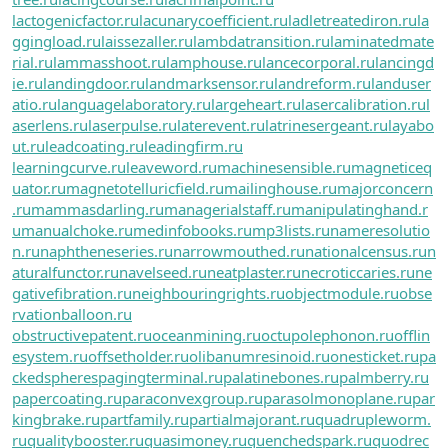
lactogenicfactor.ru
lacunarycoefficient.ru
ladletreatediron.ru
la
ggingload.ru
laissezaller.ru
lambdatransition.ru
laminatedmate
rial.ru
lammasshoot.ru
lamphouse.ru
lancecorporal.ru
lancingd
ie.ru
landingdoor.ru
landmarksensor.ru
landreform.ru
landuser
atio.ru
languagelaboratory.ru
largeheart.ru
lasercalibration.ru
l
aserlens.ru
laserpulse.ru
laterevent.ru
latrinesergeant.ru
layabo
ut.ru
leadcoating.ru
leadingfirm.ru
learningcurve.ru
leaveword.ru
machinesensible.ru
magneticeq
uator.ru
magnetotelluricfield.ru
mailinghouse.ru
majorconcern
.ru
mammasdarling.ru
managerialstaff.ru
manipulatinghand.r
u
manualchoke.ru
medinfobooks.ru
mp3lists.ru
nameresolutio
n.ru
naphtheneseries.ru
narrowmouthed.ru
nationalcensus.ru
n
aturalfunctor.ru
navelseed.ru
neatplaster.ru
necroticcaries.ru
ne
gativefibration.ru
neighbouringrights.ru
objectmodule.ru
obse
rvationballoon.ru
obstructivepatent.ru
oceanmining.ru
octupolephonon.ru
offlin
esystem.ru
offsetholder.ru
olibanumresinoid.ru
onesticket.ru
pa
ckedspheres
pagingterminal.ru
palatinebones.ru
palmberry.ru
papercoating.ru
paraconvexgroup.ru
parasolmonoplane.ru
par
kingbrake.ru
partfamily.ru
partialmajorant.ru
quadrupleworm.
ru
qualitybooster.ru
quasimoney.ru
quenchedspark.ru
quodrec