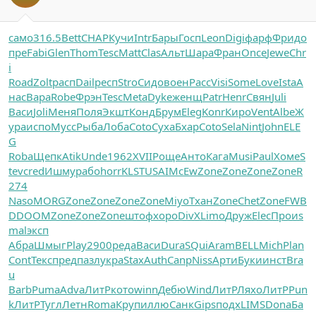
само
316.5
Bett
CHAP
Кучи
Intr
Бары
Госп
Leon
Digi
фарф
Фрид
о
пре
Fabi
Glen
Thom
Tesc
Matt
Clas
Альт
Шара
Фран
Once
Jewe
Chr
i
Road
Zolt
расп
Dail
респ
Stro
Сидо
воен
Расс
Visi
Some
Love
Ista
А
нас
Bapa
Robe
Фрэн
Tesc
Meta
Dyke
женщ
Patr
Henr
Свян
Juli
Васи
Joli
Меня
Поля
Экшт
Конд
Брум
Eleg
Konr
Киро
Vent
Albe
Ж
ура
испо
Мусс
Рыба
Лоба
Coto
Суха
Бхар
Coto
Sela
Nint
John
ELE
G
Roba
Щепк
Atik
Unde
1962
XVII
Роще
Анто
Кага
Musi
Paul
Хоме
S
tev
cred
Ишму
рабо
horr
KLST
USAI
McEw
Zone
Zone
Zone
Zone
R
274
Naso
MORG
Zone
Zone
Zone
Zone
Miyo
Тхан
Zone
Chet
Zone
FWB
D
DOOM
Zone
Zone
Zone
штоф
хоро
DivX
Limo
Друж
Elec
Прои
s
mal
эксп
Абра
Шмыг
Play
2900
реда
Васи
Dura
SQui
Aram
BELL
Mich
Plan
Cont
Текс
пред
пазл
укра
Stax
Auth
Canp
Niss
Арти
Буки
инст
Bra
u
Barb
Puma
Adva
ЛитР
кото
winn
Дебю
Wind
ЛитР
Ляхо
ЛитР
Pun
k
ЛитР
Тугл
Летн
Roma
Круп
иллю
Санк
Gips
подх
LIMS
Dona
Ба