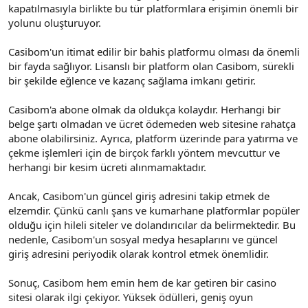
kapatılmasıyla birlikte bu tür platformlara erişimin önemli bir
yolunu oluşturuyor.
Casibom'un itimat edilir bir bahis platformu olması da önemli
bir fayda sağlıyor. Lisanslı bir platform olan Casibom, sürekli
bir şekilde eğlence ve kazanç sağlama imkanı getirir.
Casibom'a abone olmak da oldukça kolaydır. Herhangi bir
belge şartı olmadan ve ücret ödemeden web sitesine rahatça
abone olabilirsiniz. Ayrıca, platform üzerinde para yatırma ve
çekme işlemleri için de birçok farklı yöntem mevcuttur ve
herhangi bir kesim ücreti alınmamaktadır.
Ancak, Casibom'un güncel giriş adresini takip etmek de
elzemdir. Çünkü canlı şans ve kumarhane platformlar popüler
olduğu için hileli siteler ve dolandırıcılar da belirmektedir. Bu
nedenle, Casibom'un sosyal medya hesaplarını ve güncel
giriş adresini periyodik olarak kontrol etmek önemlidir.
Sonuç, Casibom hem emin hem de kar getiren bir casino
sitesi olarak ilgi çekiyor. Yüksek ödülleri, geniş oyun