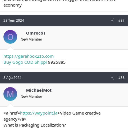
economy
28 Tem 2024
#87
OmrocoT
O
New Member
https://garahbox2zo.com
Buy Gogo COD Shippi
99258a5
8 Ağu 2024
#88
MichaelMot
M
New Member
<a href=
https://waypoint.la
>Video Game creative
agency</a>
What is Packaging Localization?