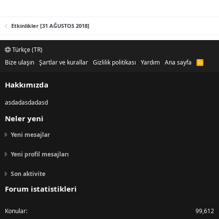
Etkinlikler [31 AĞUSTOS 2018]
Türkçe (TR)
Bize ulaşın
Şartlar ve kurallar
Gizlilik politikası
Yardım
Ana sayfa
R
S
S
Hakkımızda
asdadasdadasd
Neler yeni
Yeni mesajlar
Yeni profil mesajları
Son aktivite
Forum istatistikleri
Konular
99,612