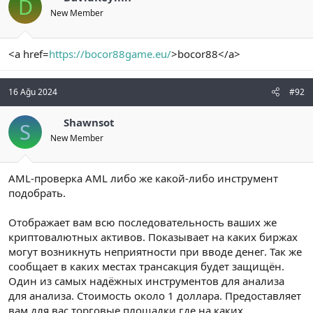
D
New Member
<a href=
https://bocor88game.eu/
>bocor88</a>
16 Ağu 2024
#92
Shawnsot
S
New Member
AML-проверка AML либо же какой-либо инструмент
подобрать.
Отображает вам всю последовательность ваших же
криптовалютных активов. Показывает на каких биржах
могут возникнуть неприятности при вводе денег. Так же
сообщает в каких местах трансакция будет защищён.
Один из самых надёжных инструментов для анализа
для анализа. Стоимость около 1 доллара. Предоставляет
вам для вас торговые площадки где на каких