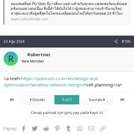
ลองเล่นสล็อต PG Slots มีบางสิ่งบางอย่างสำหรับทุกคน แพลตฟอร์มจะอัปเดต
คลังเกมอย่างต่อเนื่อง สิ่งนี้ทำให้มั่นใจได้ว่าผู้เล่นจะสามารถเข้าถึงเกมใหม่
ล่าสุดและน่าดึงดูดที่สุดในโลกของสล็อตออนไลน์ได้ทุกวันตลอด 24 ชั่วโมง
www.outlookindia.com
23 Ağu 2024
#100
Robertner
R
New Member
<a href=
https://qubicom.co.kr/en/design-and-
optimization/wireless-network-design/
>cell planning</a>
First
Son
Önceki
5 of 7
Sonraki
Cevap yazmak için giriş yap yada kayıt ol.
Facebook
Twitter
Reddit
Pinterest
Tumblr
WhatsApp
E-posta
Link
Paylaş: