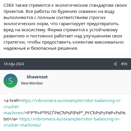
СЗБХ также стремится к экологическим стандартам своих
проектов. Все работы по бурению скважин на воду
выполняются с полным соответствием строгих
экологических норм, что гарантирует предотвратить
вред на экосистему. Фирма стремится к устойчивому
развитию и постоянно работает над улучшением свои
стратегии, чтобы предоставить клиентам максимально
надежные и безопасные решения.
18 Ağu 2024
#95
Shawnsot
S
New Member
<a href=
https://vibromera.eu/example/rotor-balancing-in-
crusher-
machines/
>Р‘Р°Р»Р°РЅСЃРёСЂРѕРІРєР°_РґСЂРѕР±РёР»РєРё.
txt</a>
https://vibromera.eu/example/rotor-balancing-in-
crusher-machines/