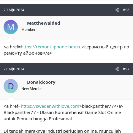
20 Ağu 2024
#96
Matthewaided
M
Member
<a href=
https://remont-iphone-box.ru
>сервисный центр по
ремонту айфонов</a>
21 Ağu 2024
#97
Donaldcoory
D
New Member
<a href=
https://swedenwithlove.com
>blackpanther77</a>
Blackpanther77 - Ulasan Komprehensif Game Slot Online
untuk Pemula hingga Profesional
Di tengah maraknya industri perjudian online, muncullah