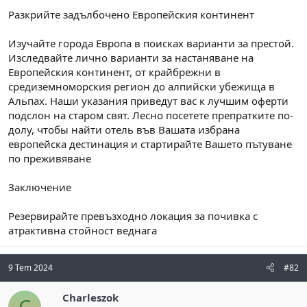
Разкрийте задълбочено Европейския континент
Изучайте города Европа в поисках варианти за престой.
Изследвайте лично варианти за настаняване на
Европейския континент, от крайбрежни в
средиземноморския регион до алпийски убежища в
Альпах. Наши указания приведут вас к лучшим оферти
подслон на старом свят. Лесно посетете препратките по-
долу, чтобы найти отель във Вашата избрана
европейска дестинация и стартирайте Вашето пътуване
по преживяване
Заключение
Резервирайте превъзходно локация за почивка с
атрактивна стойност веднага
9 Tem 2024
#82
Charleszok
C