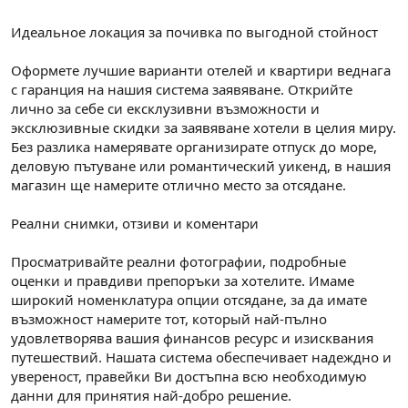
n
i
Идеальное локация за почивка по выгодной стойност
Оформете лучшие варианти отелей и квартири веднага
с гаранция на нашия система заявяване. Открийте
лично за себе си ексклузивни възможности и
эксклюзивные скидки за заявяване хотели в целия миру.
Без разлика намерявате организирате отпуск до море,
деловую пътуване или романтический уикенд, в нашия
магазин ще намерите отлично место за отсядане.
Реални снимки, отзиви и коментари
Просматривайте реални фотографии, подробные
оценки и правдиви препоръки за хотелите. Имаме
широкий номенклатура опции отсядане, за да имате
възможност намерите тот, который най-пълно
удовлетворява вашия финансов ресурс и изисквания
путешествий. Нашата система обеспечивает надеждно и
увереност, правейки Ви достъпна всю необходимую
данни для принятия най-добро решение.