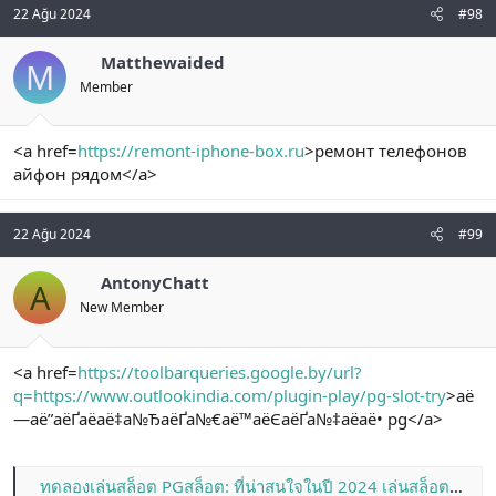
22 Ağu 2024
#98
Matthewaided
M
Member
<a href=
https://remont-iphone-box.ru
>ремонт телефонов
айфон рядом</a>
22 Ağu 2024
#99
AntonyChatt
A
New Member
<a href=
https://toolbarqueries.google.by/url?
q=https://www.outlookindia.com/plugin-play/pg-slot-try
>аё
—аё”аёҐаёаё‡а№ЂаёҐа№€аё™аёЄаёҐа№‡аёаё• pg</a>
ทดลองเล่นสล็อต PGสล็อต: ที่น่าสนใจในปี 2024 เล่นสล็อตออนไลน์ ที่ดีที่สุด มีเกมหลากหลาย ความปลอดภัยสูงสุด