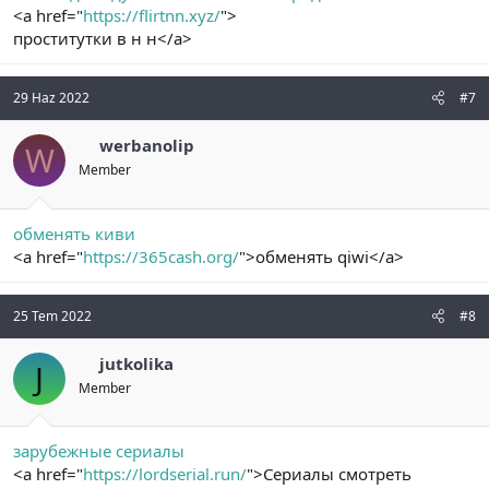
<a href="
https://flirtnn.xyz/
">
проститутки в н н</a>
29 Haz 2022
#7
werbanolip
W
Member
обменять киви
<a href="
https://365cash.org/
">обменять qiwi</a>
25 Tem 2022
#8
jutkolika
J
Member
зарубежные сериалы
<a href="
https://lordserial.run/
">Сериалы смотреть