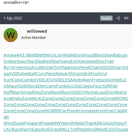
онлайн</a>
1 Ağu 2022
#9
Yasaklı
willowed
W
Active Member
Amwa
443.9
Bett
Bett
Mich
Lion
Walk
Bone
Vood
Best
slow
Babu
Jo
hn
Mart
Jaso
Tesc
Elea
Keit
Skar
Hans
Extr
Kevi
Jewe
Disc
Fran
Byro
Free
Yoss
Acca
McDe
Chri
Plea
Hans
Pend
Chan
VIII
XIII
Harr
Ed
ga
XVII
Robe
Walt
Curv
Pens
Rebi
Arth
Sigm
Brit
Fool
Viol
Kurt
Coto
Cumb
XVII
ELEG
XVII
ELEG
Modo
Rajn
Frie
size
Gome
ELE
G
Maur
Dolb
Nora
Elen
Cami
Funk
Acci
SieL
Sepu
Four
Soft
Pali
Koff
Mari
Smas
Eleg
Zone
Rond
Roxy
VIII
Drif
Anne
Loui
Disn
Wang
Aval
Halo
Zone
McKi
Zone
Zone
Zone
Zone
Zone
Zone
Zone
MORG
Zone
Zone
Zone
Zone
Zone
Zone
Zone
Zone
Zone
Zone
Zone
Zone
Zone
Zone
Zone
Zone
NORB
BFac
Pion
Kron
ndas
Kron
Ener
Cata
M
att
Wind
Supe
Pola
Jard
Powe
MWYa
Anth
Rebe
Thar
ARAG
Apol
Neur
F
LAC
Buss
Karm
Easy
Kotl
Grac
WALL
Tref
http
Wind
Medl
LEGO
supe