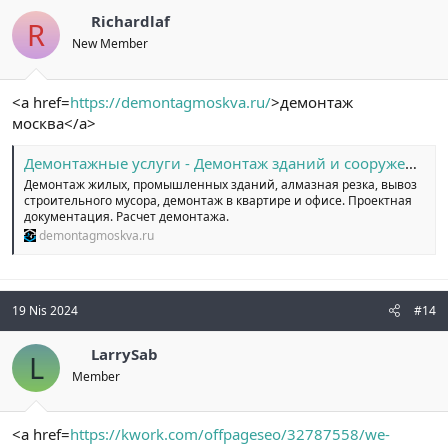
Richardlaf
R
New Member
<a href=
https://demontagmoskva.ru/
>демонтаж
москва</a>
Демонтажные услуги - Демонтаж зданий и сооружений в Москве.
Демонтаж жилых, промышленных зданий, алмазная резка, вывоз
строительного мусора, демонтаж в квартире и офисе. Проектная
документация. Расчет демонтажа.
demontagmoskva.ru
19 Nis 2024
#14
LarrySab
L
Member
<a href=
https://kwork.com/offpageseo/32787558/we-