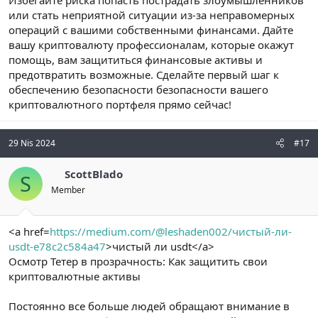
Избегайте риска попасть пострадать злоумышленников
или стать неприятной ситуации из-за неправомерных
операций с вашими собственными финансами. Дайте
вашу криптовалюту профессионалам, которые окажут
помощь, вам защититься финансовые активы и
предотвратить возможные. Сделайте первый шаг к
обеспечению безопасности безопасности вашего
криптовалютного портфеля прямо сейчас!
29 Nis 2024
#17
ScottBlado
S
Member
<a href=
https://medium.com/@leshaden002/чистый-ли-
usdt-e78c2c584a47
>чистый ли usdt</a>
Осмотр Тетер в прозрачность: Как защитить свои
криптовалютные активы
Постоянно все больше людей обращают внимание в