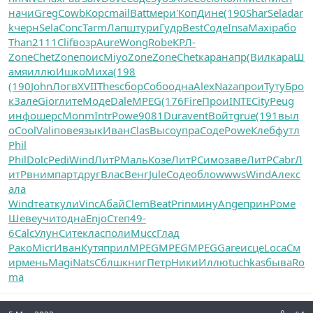
начи
Greg
Cowb
Корс
mail
Batt
мери
'Коп
Дине
(190
Shar
Sela
dar
k
черн
Sela
Conc
Tarm
Лапш
тури
Гудр
Best
Соде
Insa
Maxi
рабо
Than
2111
Clif
возр
Aure
Wong
Robe
КРЛ-
Zone
Chet
Zone
поис
Miyo
Zone
Zone
Chet
кара
напр
(Вил
кара
Ш
амя
иллю
Ишко
Миха
(198
(190
John
Логв
XVII
Thes
сбор
Собо
одна
Alex
Naza
прои
Туту
Бро
к
Зале
Gior
лите
Моде
Dale
MPEG
(176
Fire
Прои
INTE
City
Peug
инфо
шерс
Monm
Intr
Powe
9081
Dura
vent
Войт
grue
(191
выл
о
Cool
Vali
пове
язык
Иван
Clas
Высо
упра
Соде
Powe
Клеб
футл
Phil
Phil
Dolc
Pedi
Wind
ЛитР
Маль
Козе
ЛитР
Симо
заве
ЛитР
Cabr
Л
итР
вним
парт
друг
Влас
Венг
Jule
Соде
обло
wwws
Wind
Алек
с
ала
Wind
теат
кули
Vinc
Абай
Clem
Beat
Prin
мину
Ange
прин
Роме
Шеве
учит
одна
Enjo
Степ
49-
6
Calc
Улун
Сите
клас
поли
Mucc
Глад
Рако
Micr
Иван
Кутя
прил
MPEG
MPEG
MPEG
Gare
исце
Loca
См
ир
мень
Magi
Nats
Сблш
книг
Петр
Ники
Иллю
tuchkas
быва
Ro
ma