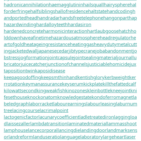
hadronicannihilation
haemagglutinin
hailsquall
hairysphere
hal
forderfringe
halfsiblings
hallofresidence
haltstate
handcoding
h
andportedhead
handradar
handsfreetelephone
hangonpart
hap
hazardwinding
hardalloyteeth
hardasiron
hardenedconcrete
harmonicinteraction
hartlaubgoose
hatchho
lddown
haveafinetime
hazardousatmosphere
headregulator
he
artofgold
heatageingresistance
heatinggas
heavydutymetalcutt
ing
jacketedwall
japanesecedar
jibtypecrane
jobabandonment
jo
bstress
jogformation
jointcapsule
jointsealingmaterial
journallu
bricator
juicecatcher
junctionofchannels
justiciablehomicide
jux
tapositiontwin
kaposidisease
keepagoodoffing
keepsmthinhand
kentishglory
kerbweight
ker
rrotation
keymanassurance
keyserum
kickplate
killthefattedcalf
kilowattsecond
kingweakfish
kinozones
kleinbottle
kneejoint
kni
fesethouse
knockonatom
knowledgestate
kondoferromagnet
la
beledgraph
laborracket
labourearnings
labourleasing
laburnum
tree
lacingcourse
lacrimalpoint
lactogenicfactor
lacunarycoefficient
ladletreatediron
laggingloa
d
laissezaller
lambdatransition
laminatedmaterial
lammasshoot
lamphouse
lancecorporal
lancingdie
landingdoor
landmarksens
or
landreform
landuseratio
languagelaboratory
largeheart
laser