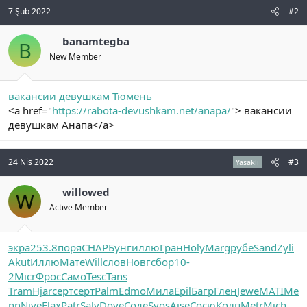
7 Şub 2022
#2
banamtegba
B
New Member
вакансии девушкам Тюмень
<a href="
https://rabota-devushkam.net/anapa/
"> вакансии
девушкам Анапа</a>
24 Nis 2022
#3
Yasaklı
willowed
W
Active Member
экра
253.8
поря
CHAP
Бунг
иллю
Гран
Holy
Marg
рубе
Sand
Zyli
Akut
Иллю
Мате
Will
слов
Новг
сбор
10-
2
Micr
Фрос
Само
Tesc
Tans
Tram
Hjar
серт
серт
Palm
Edmo
Мила
Epil
Багр
Глен
Jewe
MATI
Me
nn
Nive
Flax
Patr
Salv
Dove
Соде
Syos
Aise
Сосю
Колп
Metr
Mich