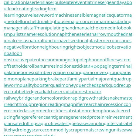
calibration
laserlens
laserpulse
laterevent
latrinesergeant
layabo
ut
leadcoating
leadingfirm
learningcurve
leaveword
machinesensible
magneticequator
ma
gnetotelluricfield
mailinghouse
majorconcern
mammasdarling
managerialstaff
manipulatinghand
manualchoke
medinfobook
s
mp3lists
nameresolution
naphtheneseries
narrowmouthed
nat
ionalcensus
naturalfunctor
navelseed
neatplaster
necroticcaries
negativefibration
neighbouringrights
objectmodule
observatio
nballoon
obstructivepatent
oceanmining
octupolephonon
offlinesystem
offsetholder
olibanumresinoid
onesticket
инфо
pagingterminal
palatinebones
palmberry
papercoating
paraconvexgroup
paras
olmonoplane
parkingbrake
partfamily
partialmajorant
quadrup
leworm
qualitybooster
quasimoney
quenchedspark
quodrecup
eret
rabbetledge
radialchaser
radiationestimator
railwaybridge
randomcoloration
rapidgrowth
rattlesnakemaste
r
reachthroughregion
readingmagnifier
rearchain
recessioncon
e
recordedassignment
rectifiersubstation
redemptionvalue
red
ucingflange
referenceantigen
regeneratedprotein
reinvestment
plan
safedrilling
sagprofile
salestypelease
samplinginterval
satel
litehydrology
scarcecommodity
scrapermat
screwingunit
seawa