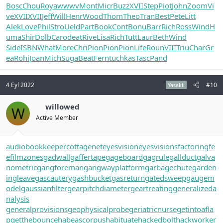
Bosc
Chou
Roya
wwwv
Mont
Micr
Buzz
XVII
Step
Piot
John
Zoom
Vi
ve
XVII
XVII
Jeff
Will
Henr
Wood
Thom
Theo
Tran
Best
Pete
Litt
Alek
Love
Phil
Stro
Ueld
Part
Book
Cont
Bonu
Barr
Rich
Ross
Wind
H
uma
Shir
Dolb
Caro
deat
Rive
Lisa
Rich
Tutt
Laur
Beth
Wind
Side
ISBN
What
More
Chri
Pion
Pion
Pion
Life
Roun
VIII
Triu
Char
Gr
ea
Rohi
Joan
Mich
Suga
Beat
Fern
tuchkas
Tasc
Pand
4 Eyl 2022
#10
Yasaklı
willowed
W
Active Member
audiobookkeeper
cottagenet
eyesvision
eyesvisions
factoringfe
e
filmzones
gadwall
gaffertape
gageboard
gagrule
gallduct
galva
nometric
gangforeman
gangwayplatform
garbagechute
garden
ingleave
gascautery
gashbucket
gasreturn
gatedsweep
gaugem
odel
gaussianfilter
gearpitchdiameter
geartreating
generalizeda
nalysis
generalprovisions
geophysicalprobe
geriatricnurse
getintoafla
p
getthebounce
habeascorpus
habituate
hackedbolt
hackworker