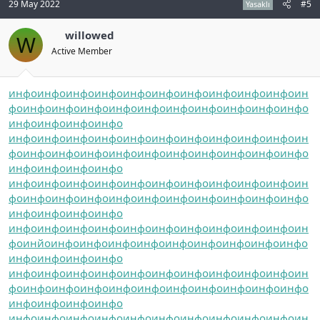
29 May 2022
#5
Yasaklı
willowed
W
Active Member
инфо
инфо
инфо
инфо
инфо
инфо
инфо
инфо
инфо
инфо
ин
фо
инфо
инфо
инфо
инфо
инфо
инфо
инфо
инфо
инфо
инфо
инфо
инфо
инфо
инфо
инфо
инфо
инфо
инфо
инфо
инфо
инфо
инфо
инфо
инфо
ин
фо
инфо
инфо
инфо
инфо
инфо
инфо
инфо
инфо
инфо
инфо
инфо
инфо
инфо
инфо
инфо
инфо
инфо
инфо
инфо
инфо
инфо
инфо
инфо
инфо
ин
фо
инфо
инфо
инфо
инфо
инфо
инфо
инфо
инфо
инфо
инфо
инфо
инфо
инфо
инфо
инфо
инфо
инфо
инфо
инфо
инфо
инфо
инфо
инфо
инфо
ин
фо
инйо
инфо
инфо
инфо
инфо
инфо
инфо
инфо
инфо
инфо
инфо
инфо
инфо
инфо
инфо
инфо
инфо
инфо
инфо
инфо
инфо
инфо
инфо
инфо
ин
фо
инфо
инфо
инфо
инфо
инфо
инфо
инфо
инфо
инфо
инфо
инфо
инфо
инфо
инфо
инфо
инфо
инфо
инфо
инфо
инфо
инфо
инфо
инфо
инфо
ин