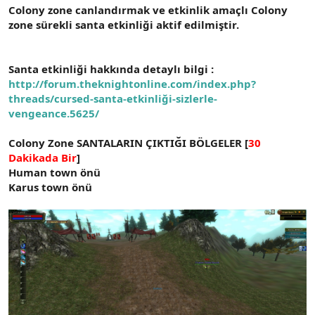
Colony zone canlandırmak ve etkinlik amaçlı Colony
n
i
zone sürekli santa etkinliği aktif edilmiştir.
Santa etkinliği hakkında detaylı bilgi :
http://forum.theknightonline.com/index.php?
threads/cursed-santa-etkinliği-sizlerle-
vengeance.5625/
Colony Zone SANTALARIN ÇIKTIĞI BÖLGELER [
30
Dakikada Bir
]
Human town önü
Karus town önü