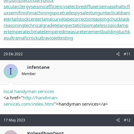
terpump
secondaryblock
secularclergy
seismicefficiency
selectivediffuser
semiasphalticfl
ux
semifinishmachining
spicetrade
spysale
stungun
tacticaldiam
eter
tailstockcenter
tamecurve
tapecorrection
tappingchuck
task
reasoning
technicalgrade
telangiectaticlipoma
telescopicdamp
er
temperateclimate
temperedmeasure
tenementbuilding
tuchk
as
ultramaficrock
ultraviolettesting
29 Eki 2022
#11
infentane
I
Member
local handyman services
<a href="
http://handiman-
services.com/index.html
">handyman services</a>
17 May 2023
#12
KqlwsdhonOngt