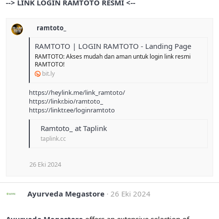
--> LINK LOGIN RAMTOTO RESMI <--
ramtoto_
RAMTOTO | LOGIN RAMTOTO - Landing Page
RAMTOTO: Akses mudah dan aman untuk login link resmi
RAMTOTO!
bit.ly
https://heylink.me/link_ramtoto/
https://linkr.bio/ramtoto_
https://linktr.ee/loginramtoto
Ramtoto_ at Taplink
taplink.cc
26 Eki 2024
Ayurveda Megastore
26 Eki 2024
Ayurveda Megastore
offers an extensive selection of