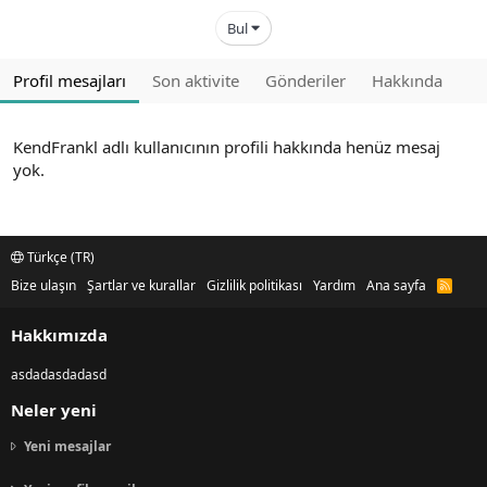
Bul
Profil mesajları
Son aktivite
Gönderiler
Hakkında
KendFrankl adlı kullanıcının profili hakkında henüz mesaj
yok.
Türkçe (TR)
Bize ulaşın
Şartlar ve kurallar
Gizlilik politikası
Yardım
Ana sayfa
R
S
S
Hakkımızda
asdadasdadasd
Neler yeni
Yeni mesajlar