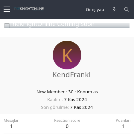
Giriş yap
TheKnightOnline Coming Soon
K
KendFrankl
New Member
·
30
·
Konum
as
Katılım
7 Kas 2024
Son görülme
7 Kas 2024
Mesajlar
Reaction score
Puanları
1
0
1