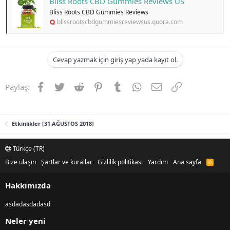
Bliss Roots CBD Gummies Reviews US
a
r
Bliss Roots CBD Gummies Reviews
t
i
blissrootscbdgummiesreviewsus.quora.com
a
h
n
i
Cevap yazmak için giriş yap yada kayıt ol.
Facebook
Twitter
Reddit
Pinterest
Tumblr
WhatsApp
E-posta
Link
Paylaş:
Etkinlikler [31 AĞUSTOS 2018]
Türkçe (TR)
Bize ulaşın
Şartlar ve kurallar
Gizlilik politikası
Yardım
Ana sayfa
R
S
S
Hakkımızda
asdadasdadasd
Neler yeni