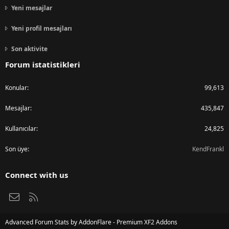
Yeni mesajlar
Yeni profil mesajları
Son aktivite
Forum istatistikleri
Konular
99,613
Mesajlar
435,847
Kullanıcılar
24,825
Son üye
KendFrankl
Connect with us
Bize ulaşın
RSS
Advanced Forum Stats by
AddonFlare - Premium XF2 Addons