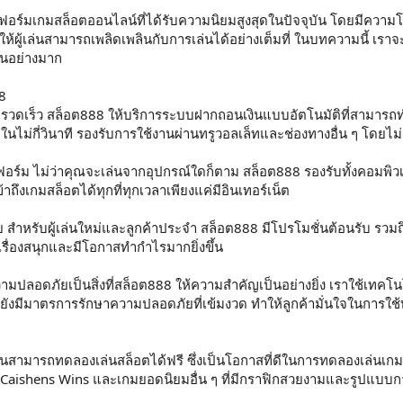
ฟอร์มเกมสล็อตออนไลน์ที่ได้รับความนิยมสูงสุดในปัจจุบัน โดยมีความ
ยให้ผู้เล่นสามารถเพลิดเพลินกับการเล่นได้อย่างเต็มที่ ในบทความนี้ เรา
ป็นอย่างมาก
8
่รวดเร็ว สล็อต888 ให้บริการระบบฝากถอนเงินแบบอัตโนมัติที่สามารถท
ไม่กี่วินาที รองรับการใช้งานผ่านทรูวอลเล็ทและช่องทางอื่น ๆ โดยไม
อร์ม ไม่ว่าคุณจะเล่นจากอุปกรณ์ใดก็ตาม สล็อต888 รองรับทั้งคอมพิว
ถึงเกมสล็อตได้ทุกที่ทุกเวลาเพียงแค่มีอินเทอร์เน็ต
ำหรับผู้เล่นใหม่และลูกค้าประจำ สล็อต888 มีโปรโมชั่นต้อนรับ รวมถึ
เรื่องสนุกและมีโอกาสทำกำไรมากยิ่งขึ้น
ามปลอดภัยเป็นสิ่งที่สล็อต888 ให้ความสำคัญเป็นอย่างยิ่ง เราใช้เทคโนโ
ังมีมาตรการรักษาความปลอดภัยที่เข้มงวด ทำให้ลูกค้ามั่นใจในการใช้
เล่นสามารถทดลองเล่นสล็อตได้ฟรี ซึ่งเป็นโอกาสที่ดีในการทดลองเล่นเกมต
 Caishens Wins และเกมยอดนิยมอื่น ๆ ที่มีกราฟิกสวยงามและรูปแบบกา