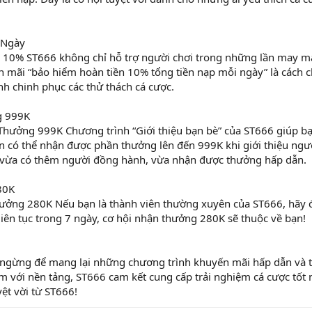
 Ngày
n 10% ST666 không chỉ hỗ trợ người chơi trong những lần may 
 mãi “bảo hiểm hoàn tiền 10% tổng tiền nạp mỗi ngày” là cách ch
ình chinh phục các thử thách cá cược.
g 999K
 Thưởng 999K Chương trình “Giới thiệu bạn bè” của ST666 giúp bạ
 có thể nhận được phần thưởng lên đến 999K khi giới thiệu ngư
n vừa có thêm người đồng hành, vừa nhận được thưởng hấp dẫn.
80K
ưởng 280K Nếu bạn là thành viên thường xuyên của ST666, hãy
iên tục trong 7 ngày, cơ hội nhận thưởng 280K sẽ thuộc về bạn!
ngừng để mang lại những chương trình khuyến mãi hấp dẫn và th
m với nền tảng, ST666 cam kết cung cấp trải nghiệm cá cược tốt 
yệt vời từ ST666!