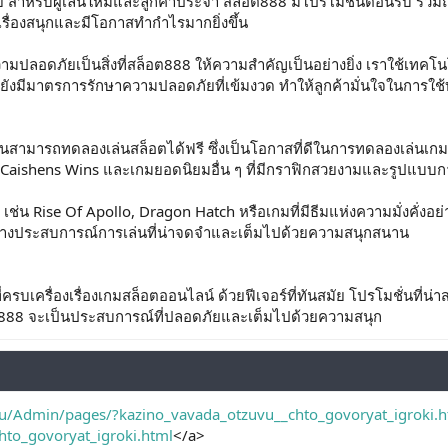
ำหรับผู้เล่นใหม่และลูกค้าประจำ สล็อต888 มีโปรโมชั่นต้อนรับ รวมถึ
เรื่องสนุกและมีโอกาสทำกำไรมากยิ่งขึ้น
ามปลอดภัยเป็นสิ่งที่สล็อต888 ให้ความสำคัญเป็นอย่างยิ่ง เราใช้เทคโนโ
ังมีมาตรการรักษาความปลอดภัยที่เข้มงวด ทำให้ลูกค้ามั่นใจในการใช้
เล่นสามารถทดลองเล่นสล็อตได้ฟรี ซึ่งเป็นโอกาสที่ดีในการทดลองเล่นเกมต
 Caishens Wins และเกมยอดนิยมอื่น ๆ ที่มีกราฟิกสวยงามและรูปแบบกา
ช่น Rise Of Apollo, Dragon Hatch หรือเกมที่มีธีมแห่งความมั่งคั่งอย
ร้างประสบการณ์การเล่นที่น่าจดจำและเต็มไปด้วยความสนุกสนาน
ครบเครื่องเรื่องเกมสล็อตออนไลน์ ด้วยฟีเจอร์ที่ทันสมัย โปรโมชั่นที
็อต888 จะเป็นประสบการณ์ที่ปลอดภัยและเต็มไปด้วยความสนุก
ru/Admin/pages/?kazino_vavada_otzuvu__chto_govoryat_igroki.h
hto_govoryat_igroki.html
</a>