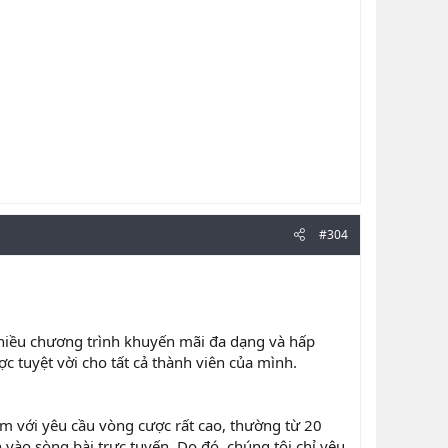
#304
nhiều chương trình khuyến mãi đa dạng và hấp
c tuyệt vời cho tất cả thành viên của mình.
m với yêu cầu vòng cược rất cao, thường từ 20
 vào sòng bài trực tuyến. Do đó, chúng tôi chỉ yêu