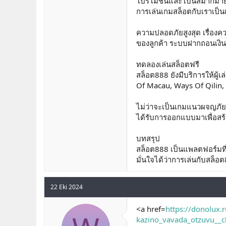
โปรโมชั่นและโบนัสมากมาย ส
การเล่นเกมสล็อตกับเราเป็น
ความปลอดภัยสูงสุด เรื่องคว
ของลูกค้า ระบบฝากถอนเงินย
ทดลองเล่นสล็อตฟรี
สล็อต888 ยังมีบริการให้ผู้
Of Macau, Ways Of Qilin,
ไม่ว่าจะเป็นเกมแนวผจญภัย เ
ได้รับการออกแบบมาเพื่อส
บทสรุป
สล็อต888 เป็นแพลตฟอร์มที่
มั่นใจได้ว่าการเล่นกับสล
22 Eki 2024
<a href=
https://donolux.
kazino_vavada_otzuvu__c