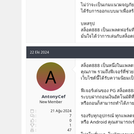
ไม่ว่าจะเป็นเกมแนวผจญภัย เ
ได้รับการออกแบบมาเพื่อส
บทสรุป
สล็อต888 เป็นแพลตฟอร์มที่
มั่นใจได้ว่าการเล่นกับสล
22 Eki 2024
สล็อต888 เป็นหนึ่งในแพลต
A
คุณภาพ รวมถึงฟีเจอร์ที่ช่ว
เว็บไซต์นี้ได้รับความนิยมเ
ฟีเจอร์เด่นของ PG สล็อต88
AntonyCef
ระบบฝากถอนเงินอัตโนมัติที
New Member
หรือถอนก็สามารถทำได้ภายใน
21 Ağu 2024
รองรับทุกอุปกรณ์ ทุกแพลตฟ
7
0
หรือ Android คุณสามารถเข้า
1
47