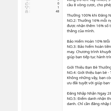
0
cầu 8 vòng cược, cho phé
1
48
Thưởng 100% khi Đăng 
NO.2: Thưởng 16% mỗi ngà
được nhận thêm 16% số tiề
thắng của mình.
Bảo Hiểm Hoàn 10% Mỗi
NO.3: Bảo hiểm hoàn tiề
may. Chương trình khuyến
giúp bạn tiếp tục hành tr
Giới Thiệu Bạn Bè Thưởn
NO.4: Giới thiệu bạn bè -
Không những vậy, bạn còn
ưu đãi tuyệt vời giúp bạ
Đăng Nhập Nhận Ngay 2
NO.5: Điểm danh nhận th
danh. Chỉ cần đăng nhập l