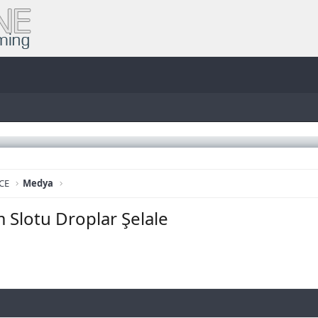
CE
Medya
 Slotu Droplar Şelale