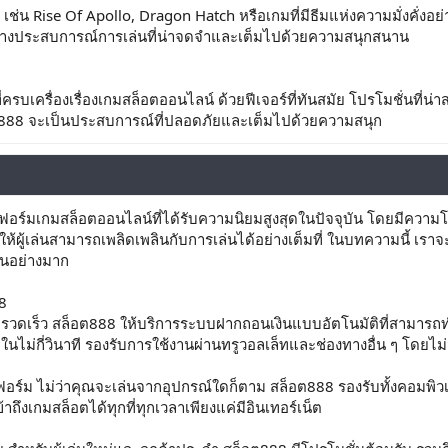
ช่น Rise Of Apollo, Dragon Hatch หรือเกมที่มีธีมแห่งความมั่งคั่งอย
ร้างประสบการณ์การเล่นที่น่าจดจำและเต็มไปด้วยความสนุกสนาน
ครบเครื่องเรื่องเกมสล็อตออนไลน์ ด้วยฟีเจอร์ที่ทันสมัย โปรโมชั่นที
็อต888 จะเป็นประสบการณ์ที่ปลอดภัยและเต็มไปด้วยความสนุก
ฟอร์มเกมสล็อตออนไลน์ที่ได้รับความนิยมสูงสุดในปัจจุบัน โดยมีความ
ยให้ผู้เล่นสามารถเพลิดเพลินกับการเล่นได้อย่างเต็มที่ ในบทความนี้ เรา
ป็นอย่างมาก
8
่รวดเร็ว สล็อต888 ให้บริการระบบฝากถอนเงินแบบอัตโนมัติที่สามารถท
ไม่กี่วินาที รองรับการใช้งานผ่านทรูวอลเล็ทและช่องทางอื่น ๆ โดยไม
อร์ม ไม่ว่าคุณจะเล่นจากอุปกรณ์ใดก็ตาม สล็อต888 รองรับทั้งคอมพิว
ถึงเกมสล็อตได้ทุกที่ทุกเวลาเพียงแค่มีอินเทอร์เน็ต