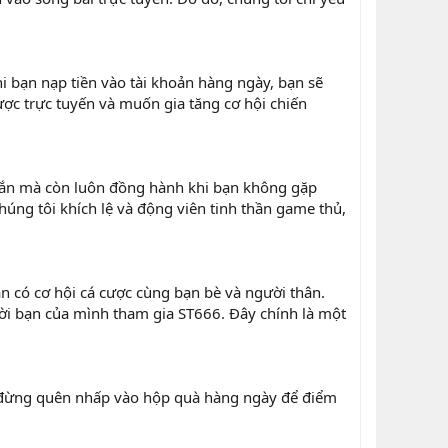
bạn nạp tiền vào tài khoản hàng ngày, bạn sẽ
ược trực tuyến và muốn gia tăng cơ hội chiến
mắn mà còn luôn đồng hành khi bạn không gặp
úng tôi khích lệ và động viên tinh thần game thủ,
n có cơ hội cá cược cùng bạn bè và người thân.
ời bạn của mình tham gia ST666. Đây chính là một
 đừng quên nhấp vào hộp quà hàng ngày để điểm