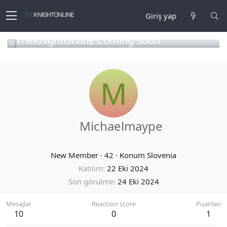
Giriş yap
TheKnightOnline Coming Soon
M
Michaelmaype
New Member
·
42
·
Konum
Slovenia
Katılım
22 Eki 2024
Son görülme
24 Eki 2024
Mesajlar
Reaction score
Puanları
10
0
1