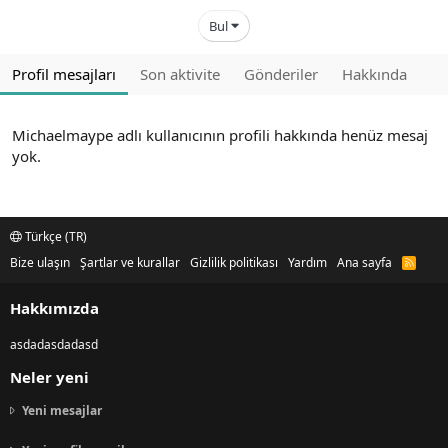
Bul
Profil mesajları
Son aktivite
Gönderiler
Hakkında
Michaelmaype adlı kullanıcının profili hakkında henüz mesaj
yok.
Türkçe (TR)
Bize ulaşın
Şartlar ve kurallar
Gizlilik politikası
Yardım
Ana sayfa
R
S
S
Hakkımızda
asdadasdadasd
Neler yeni
Yeni mesajlar