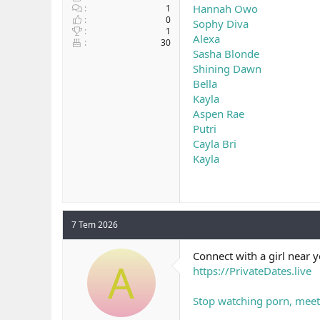
Hannah Owo
1
0
Sophy Diva
1
Alexa
30
Sasha Blonde
Shining Dawn
Bella
Kayla
Aspen Rae
Putri
Cayla Bri
Kayla
7 Tem 2026
Connect with a girl near y
A
https://PrivateDates.live
Stop watching porn, meet 