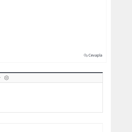
Cevapla
laklar
BB kodunu değiştir