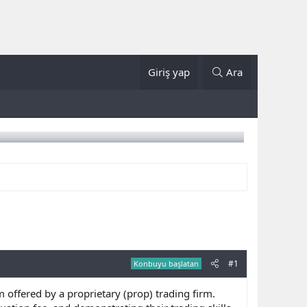
Giriş yap
Ara
#1
Konbuyu başlatan
 offered by a proprietary (prop) trading firm.