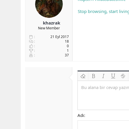
Stop browsing, start livin
khazrak
New Member
21 Eyl 2017
18
0
1
37
Biçimlendirmeyi kaldır
Kalın
Yatık
Altını çiz
Üzeri
Bu alana bir cevap yazın.
Adı