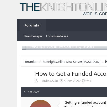
Forumlar
Yeni mesajlar
Forumlarda ara
TheKnightOnline Coming Soon
Forumlar
TheKnightOnline New Server (POSEIDON)
H
How to Get a Funded Accou
K
B
E
duke42748
5 Tem 2026
Yok
o
a
t
n
ş
i
5 Tem 2026
b
l
k
u
a
e
Getting a funded account 
y
n
t
u
g
l