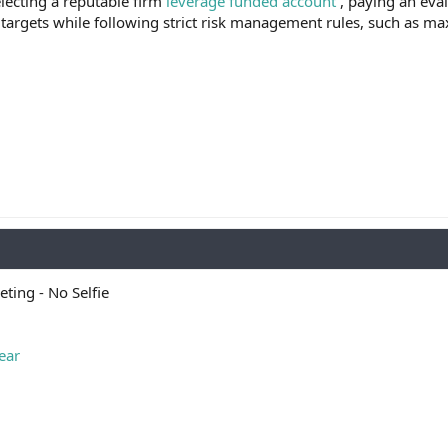
electing a reputable firm
leverage funded account
, paying an eval
t targets while following strict risk management rules, such as m
ting - No Selfie
ear