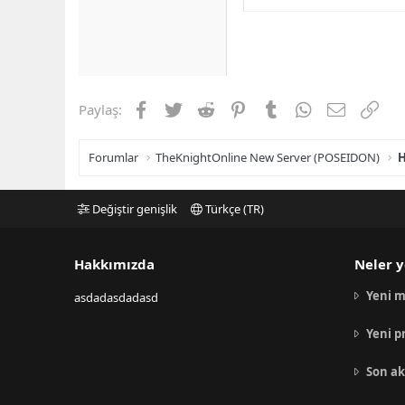
Facebook
Twitter
Reddit
Pinterest
Tumblr
WhatsApp
E-posta
Link
Paylaş:
Forumlar
TheKnightOnline New Server (POSEIDON)
H
Değiştir genişlik
Türkçe (TR)
Hakkımızda
Neler y
Yeni m
asdadasdadasd
Yeni p
Son ak