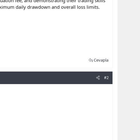
uation fee, and demonstrating their trading skills
aximum daily drawdown and overall loss limits.
Cevapla
#2