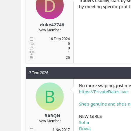
D
Traders usually start by s
b
ı
e
by meeting specific profi
a
ç
r
ş
t
l
a
duke42748
a
r
New Member
t
i
a
h
16 Tem 2024
n
i
6
0
1
26
7 Tem 2026
No more swiping, just mee
B
https://PrivateDates.live
She's genuine and she's n
BARQN
NEW GIRLS
New Member
Sofia
Dovia
1 Nis 2017