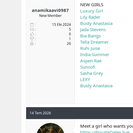
NEW GIRLS
anamikaavi0987
Luxury Girl
New Member
Lily Rader
Busty Anastasia
15 Eki 2024
Jada Stevens
5
0
Bia Bangs
1
Tella Dreamer
26
Ruhi Juise
India Summer
Aspen Rae
Sunsofi
Sasha Grey
LEXY
Busty Anastasia
14 Tem 2026
Meet a girl who wants you
https://PrivateDates.live