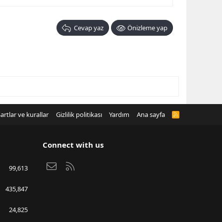
Cevap yaz
Önizleme yap
artlar ve kurallar
Gizlilik politikası
Yardım
Ana sayfa
R
S
S
Connect with us
Bize ulaşın
RSS
99,613
435,847
24,825