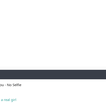
ou - No Selfie
a real girl