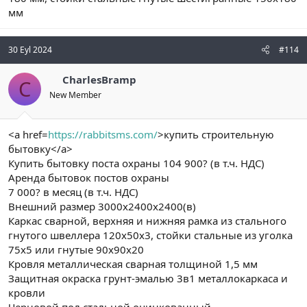
мм
30 Eyl 2024
#114
CharlesBramp
C
New Member
<a href=
https://rabbitsms.com/
>купить строительную
бытовку</a>
Купить бытовку поста охраны 104 900? (в т.ч. НДС)
Аренда бытовок постов охраны
7 000? в месяц (в т.ч. НДС)
Внешний размер 3000х2400х2400(в)
Каркас сварной, верхняя и нижняя рамка из стального
гнутого швеллера 120х50х3, стойки стальные из уголка
75х5 или гнутые 90х90х20
Кровля металлическая сварная толщиной 1,5 мм
Защитная окраска грунт-эмалью 3в1 металлокаркаса и
кровли