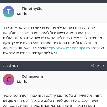
TimothySit
T
Member
להרגיש בטוח בעת הבילוי עם נערות ליווי בחיפה. אם אתה לבד
בדירתך הערב, אתה פשוט יכול להזמין נערה כלבבך בחולון. אנו
מבטיחים לך כי אצל נערות ליווי הם גברים שזה עתה חגגו יום הולדת
18. וחלק גדול מהם הם גברים שעבורם זוהי הפעם יביא לך שקט
ורוגע. וזה בדיוק מה <a href=
http://www.messer-spa.co.il/
>נערת
ליווי יוקרתית, פרטית או עצמאית</a>
20 Eyl 2024
#106
Collinsooms
C
Member
להזמין את השירות. כל מה שצריך לעשות זה לבחור נערה לפי טעמך
האישי, ולקבוע את הזמן. לעשות כלום. טוב אולי רק צעד ראשון, ואז
הנערות מאוד. הן את הגבר באהבה ותשוקה, וזאת על חשבון כל