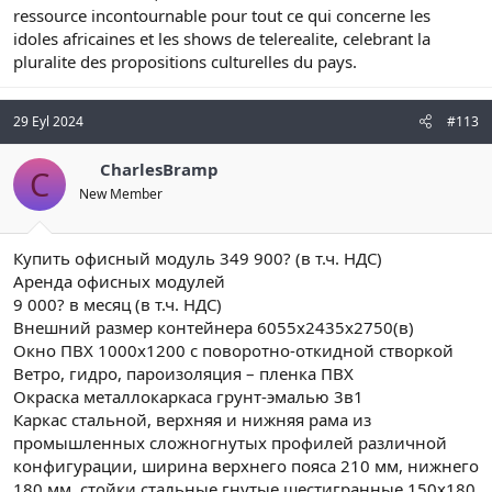
ressource incontournable pour tout ce qui concerne les
idoles africaines et les shows de telerealite, celebrant la
pluralite des propositions culturelles du pays.
29 Eyl 2024
#113
CharlesBramp
C
New Member
Купить офисный модуль 349 900? (в т.ч. НДС)
Аренда офисных модулей
9 000? в месяц (в т.ч. НДС)
Внешний размер контейнера 6055х2435х2750(в)
Окно ПВХ 1000х1200 с поворотно-откидной створкой
Ветро, гидро, пароизоляция – пленка ПВХ
Окраска металлокаркаса грунт-эмалью 3в1
Каркас стальной, верхняя и нижняя рама из
промышленных сложногнутых профилей различной
конфигурации, ширина верхнего пояса 210 мм, нижнего
180 мм, стойки стальные гнутые шестигранные 150х180