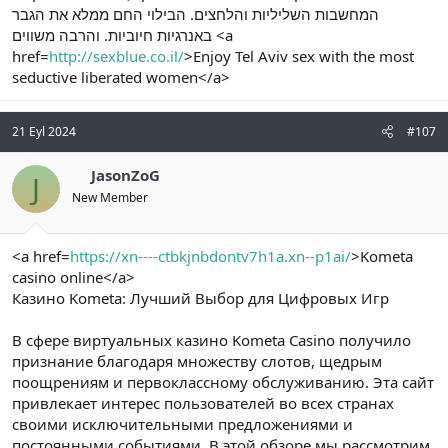
המחשבות השליליות והלחצים. הבילוי החם ממלא את הגבר
באנרגיות חיוביות. והרבה משווים <a
href=
http://sexblue.co.il/
>Enjoy Tel Aviv sex with the most
seductive liberated women</a>
21 Eyl 2024
#107
JasonZoG
J
New Member
<a href=
https://xn----ctbkjnbdontv7h1a.xn--p1ai/
>Kometa
casino online</a>
Казино Kometa: Лучший Выбор для Цифровых Игр
В сфере виртуальных казино Kometa Casino получило
признание благодаря множеству слотов, щедрым
поощрениям и первоклассному обслуживанию. Эта сайт
привлекает интерес пользователей во всех странах
своими исключительными предложениями и
постоянными событиями. В этой обзоре мы рассмотрим,