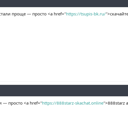
стали проще — просто <a href="
https://tsupis-bk.ru/
">скачайт
 — просто <a href="
https://888starz-skachat.online
">888starz 