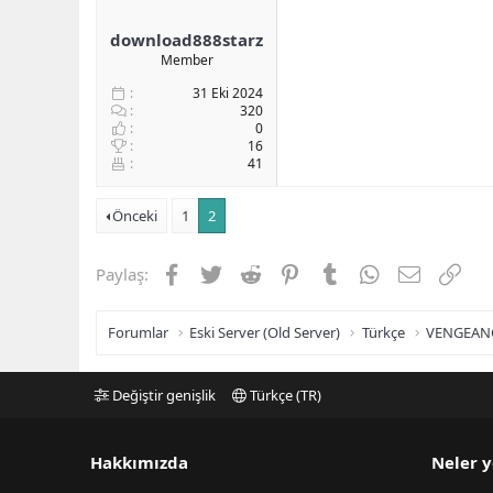
download888starz
Member
31 Eki 2024
320
0
16
41
Önceki
1
2
Facebook
Twitter
Reddit
Pinterest
Tumblr
WhatsApp
E-posta
Link
Paylaş:
Forumlar
Eski Server (Old Server)
Türkçe
VENGEAN
Değiştir genişlik
Türkçe (TR)
Hakkımızda
Neler y