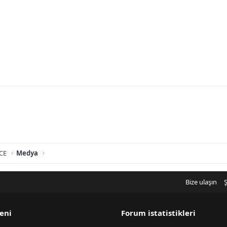
CE
Medya
Bize ulaşın
Ş
eni
Forum istatistikleri