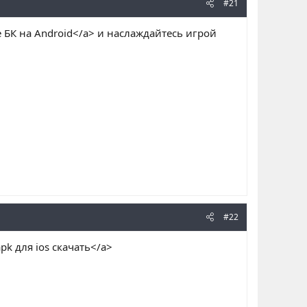
#21
е БК на Android</a> и наслаждайтесь игрой
#22
apk для ios скачать</a>