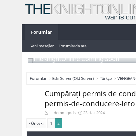
Forumlar
Yeni mesajlar
Forumlarda ara
TheKnightOnline Coming Soon
Forumlar
Eski Server (Old Server)
Türkçe
VENGEAN
Cumpărați permis de cond
permis-de-conducere-leto
K
B
demmigods
23 Haz 2024
o
a
Önceki
n
1
2
ş
b
l
u
a