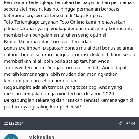
Permainan Terlengkap: Temukan berbagai pilihan permainan
seperti slot mesin, kasino, hingga permainan berbasis
keterampilan, semua tersedia di Naga Empire.
Toto Terlengkap: Layanan Toto Online kami menawarkan
pilihan taruhan yang lengkap dengan odds yang kompetitif,
memberikan pengalaman taruhan yang optimal.
Bonus Melimpah dan Turnover Terendah
Bonus Melimpah: Dapatkan bonus mulai dari bonus selamat
datang, bonus setoran, hingga promosi eksklusif. Kami selalu
memberikan nilai lebih pada setiap taruhan Anda.
Turnover Terendah: Dengan turnover rendah, Anda dapat
meraih kemenangan lebih mudah dan meningkatkan
keuntungan dari setiap permainan.
Naga Empire adalah tempat yang tepat bagi Anda yang
mencari pengalaman gaming terbaik di tahun 2024.
Bergabunglah sekarang dan rasakan sensasi kemenangan di
platform yang paling komprehensif!
22 Eki 2024
#144
Michaellen