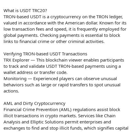
What is USDT TRC20?
TRON-based USDT is a cryptocurrency on the TRON ledger,
valued in accordance with the American dollar. Known for its
low transaction fees and speed, it is frequently employed for
global payments. Checking payments is essential to block
links to financial crime or other criminal activities.
Verifying TRON-based USDT Transactions
TRX Explorer — This blockchain viewer enables participants
to track and validate USDT TRON-based payments using a
wallet address or transfer code.
Monitoring — Experienced players can observe unusual
behaviors such as large or rapid transfers to spot unusual
actions.
AML and Dirty Cryptocurrency
Financial Crime Prevention (AML) regulations assist block
illicit transactions in crypto markets. Services like Chain
Analysis and Elliptic Solutions permit enterprises and
exchanges to find and stop illicit funds, which signifies capital