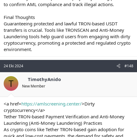
to confirm AML compliance and track illegal actions.
Final Thoughts
Guaranteeing protected and lawful TRON-based USDT
transfers is crucial. Tools like TRONSCAN and Anti-Money
Laundering tools help guard users from engaging with dirty
cryptocurrency, promoting a protected and regulated crypto
environment.
24 Eki 2024
#148
TimothyAnido
T
New Member
<a href=
https://amlscreening.center/
>Dirty
cryptocurrency</a>
Tether TRON-based Payment Verification and Anti-Money
Laundering (Anti-Money Laundering) Practices
As crypto coins like Tether TRON-based gain adoption for
quick and low-cost payments, the demand for safety and