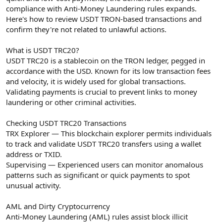
compliance with Anti-Money Laundering rules expands.
Here's how to review USDT TRON-based transactions and
confirm they're not related to unlawful actions.
What is USDT TRC20?
USDT TRC20 is a stablecoin on the TRON ledger, pegged in
accordance with the USD. Known for its low transaction fees
and velocity, it is widely used for global transactions.
Validating payments is crucial to prevent links to money
laundering or other criminal activities.
Checking USDT TRC20 Transactions
TRX Explorer — This blockchain explorer permits individuals
to track and validate USDT TRC20 transfers using a wallet
address or TXID.
Supervising — Experienced users can monitor anomalous
patterns such as significant or quick payments to spot
unusual activity.
AML and Dirty Cryptocurrency
Anti-Money Laundering (AML) rules assist block illicit