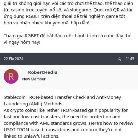
giải trí không giới hạn với các trò chơi thể thao, thể thao điện
tử, casino trực tuyến, xổ số, và slot game. Quét mã QR và tải
ứng dụng RGBET trên điện thoại để trải nghiệm game tốt
hơn và nhận nhiều khuyến mãi hấp dẫn!
Tham gia RGBET để bắt đầu cuộc hành trình cá cược đầy thú
vị ngay hôm nay!
22 Eki 2024
#145
RobertHedia
R
New Member
Stablecoin TRON-based Transfer Check and Anti-Money
Laundering (AML) Methods
As crypto coins like Tether TRON-based gain popularity for
fast and low-cost transfers, the need for protection and
compliance with AML standards grows. Here's how to review
USDT TRON-based transactions and confirm they're not
linked to unlawful actions.