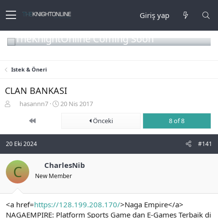
Giriş yap
TheKnightOnline Coming Soon
Istek & Öneri
CLAN BANKASI
K
B
hasannn7
20 Nis 2017
o
a
First
n
ş
Önceki
8 of 8
b
l
u
a
20 Eki 2024
#141
y
n
u
g
b
CharlesNib
ı
C
a
ç
New Member
ş
t
l
a
a
r
<a href=
https://128.199.208.170/
>Naga Empire</a>
t
i
NAGAEMPIRE: Platform Sports Game dan E-Games Terbaik di
a
h