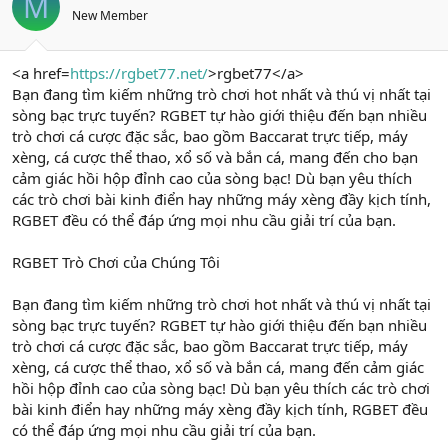
M
New Member
<a href=
https://rgbet77.net/
>rgbet77</a>
Bạn đang tìm kiếm những trò chơi hot nhất và thú vị nhất tại
sòng bạc trực tuyến? RGBET tự hào giới thiệu đến bạn nhiều
trò chơi cá cược đặc sắc, bao gồm Baccarat trực tiếp, máy
xèng, cá cược thể thao, xổ số và bắn cá, mang đến cho bạn
cảm giác hồi hộp đỉnh cao của sòng bạc! Dù bạn yêu thích
các trò chơi bài kinh điển hay những máy xèng đầy kịch tính,
RGBET đều có thể đáp ứng mọi nhu cầu giải trí của bạn.
RGBET Trò Chơi của Chúng Tôi
Bạn đang tìm kiếm những trò chơi hot nhất và thú vị nhất tại
sòng bạc trực tuyến? RGBET tự hào giới thiệu đến bạn nhiều
trò chơi cá cược đặc sắc, bao gồm Baccarat trực tiếp, máy
xèng, cá cược thể thao, xổ số và bắn cá, mang đến cảm giác
hồi hộp đỉnh cao của sòng bạc! Dù bạn yêu thích các trò chơi
bài kinh điển hay những máy xèng đầy kịch tính, RGBET đều
có thể đáp ứng mọi nhu cầu giải trí của bạn.