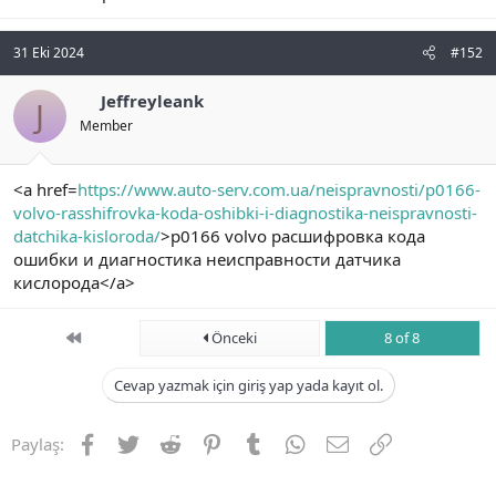
31 Eki 2024
#152
Jeffreyleank
J
Member
<a href=
https://www.auto-serv.com.ua/neispravnosti/p0166-
volvo-rasshifrovka-koda-oshibki-i-diagnostika-neispravnosti-
datchika-kisloroda/
>p0166 volvo расшифровка кода
ошибки и диагностика неисправности датчика
кислорода</a>
First
Önceki
8 of 8
Cevap yazmak için giriş yap yada kayıt ol.
Facebook
Twitter
Reddit
Pinterest
Tumblr
WhatsApp
E-posta
Link
Paylaş: