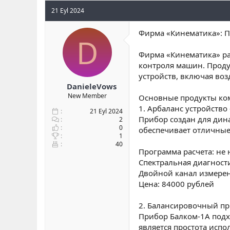
21 Eyl 2024
Фирма «Кинематика»: П
D
Фирма «Кинематика» ра
контроля машин. Прод
устройств, включая во
DanieleVows
New Member
Основные продукты ко
1. Арбаланс устройств
21 Eyl 2024
Прибор создан для дин
2
0
обеспечивает отличные
1
40
Программа расчета: не 
Спектральная диагност
Двойной канал измерен
Цена: 84000 рублей
2. Балансировочный п
Прибор Балком-1А под
является простота испо