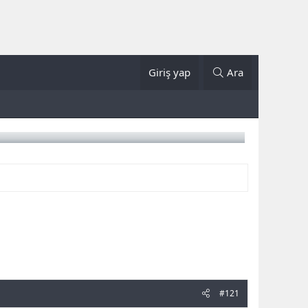
Giriş yap
Ara
#121