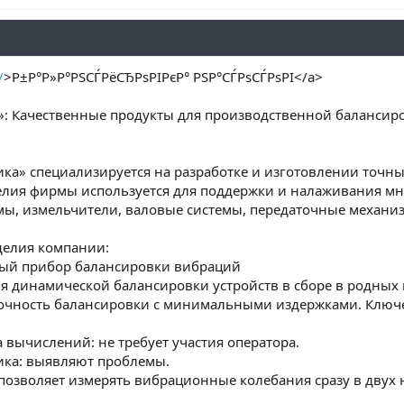
/
>Р±Р°Р»Р°РЅСЃРёСЂРѕРІРєР° РЅР°СЃРѕСЃРѕРІ</a>
: Качественные продукты для производственной балансир
ка» специализируется на разработке и изготовлении точн
елия фирмы используется для поддержки и налаживания мн
ы, измельчители, валовые системы, передаточные механиз
елия компании:
ный прибор балансировки вибраций
ля динамической балансировки устройств в сборе в родных
очность балансировки с минимальными издержками. Ключе
 вычислений: не требует участия оператора.
ика: выявляют проблемы.
позволяет измерять вибрационные колебания сразу в двух 