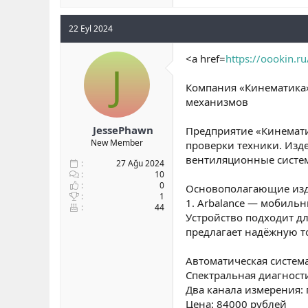
22 Eyl 2024
<a href=
https://oookin.ru
J
Компания «Кинематика»
механизмов
JessePhawn
Предприятие «Кинемати
New Member
проверки техники. Изд
вентиляционные систем
27 Ağu 2024
10
0
Основополагающие изд
1
1. Arbalance — мобиль
44
Устройство подходит д
предлагает надёжную т
Автоматическая система
Спектральная диагност
Два канала измерения: 
Цена: 84000 рублей