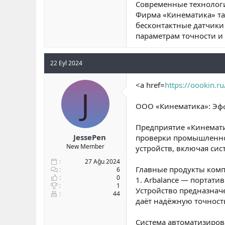
Современные технологи
Фирма «Кинематика» та
бесконтактные датчики
параметрам точности 
22 Eyl 2024
<a href=
https://oookin.ru
J
ООО «Кинематика»: Эф
Предприятие «Кинемати
JessePen
проверки промышленног
New Member
устройств, включая си
27 Ağu 2024
Главные продукты ком
6
0
1. Arbalance — портат
1
Устройство предназнач
44
даёт надёжную точност
Система автоматизиров