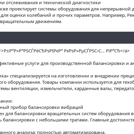
и отслеживания и технической диагностики
кже проектирует системы оборудования для непрерывной 
 для оценки колебаний и прочих параметров. Например, Ре
и вращательным движениям.
/
>Р±Р°Р»Р°РЅСЃРёСЂРѕРІРєР° РєРѕР»РµСЃРЅС‹С… РїР°СЂ</a>
фективные услуги для производственной балансировки и 
ка» специализируется на изготовлении и внедрении прец
о оборудования. Товары компании используется для тех
стемы вентиляции, измельчители, карданные валы, переда
пании:
ивный прибор балансировки вибраций
ен для балансировки вращательных систем оборудования в 
ь балансировки с небольшими тратами. Главные достоинств
анного анализа: полностью автоматизирована.