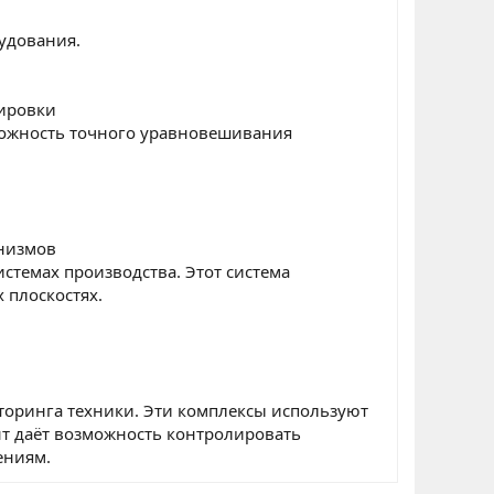
удования.
сировки
зможность точного уравновешивания
анизмов
стемах производства. Этот система
 плоскостях.
торинга техники. Эти комплексы используют
нт даёт возможность контролировать
ениям.