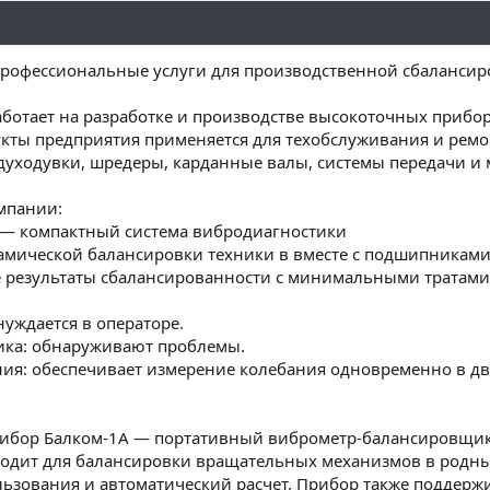
рофессиональные услуги для производственной сбалансир
ботает на разработке и производстве высокоточных прибо
укты предприятия применяется для техобслуживания и ре
здуходувки, шредеры, карданные валы, системы передачи и
мпании:
о — компактный система вибродиагностики
амической балансировки техники в вместе с подшипниками 
 результаты сбалансированности с минимальными тратами
нуждается в операторе.
ика: обнаруживают проблемы.
ия: обеспечивает измерение колебания одновременно в дву
рибор Балком-1А — портативный виброметр-балансировщи
ходит для балансировки вращательных механизмов в родн
льзования и автоматический расчет. Прибор также поддержи