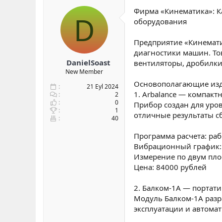
b
ı
Фирма «Кинематика»: К
D
a
ç
оборудования
ş
t
l
a
Предприятие «Кинемати
a
r
диагностики машин. То
t
i
a
h
DanielSoast
вентиляторы, дробилки
n
i
New Member
Основополагающие изд
21 Eyl 2024
1. Arbalance — компак
2
0
Прибор создан для уро
1
отличные результаты с
40
Программа расчета: раб
Вибрационный график:
Измерение по двум пло
Цена: 84000 рублей
2. Балком-1А — порта
Модуль Балком-1А разр
эксплуатации и автомат