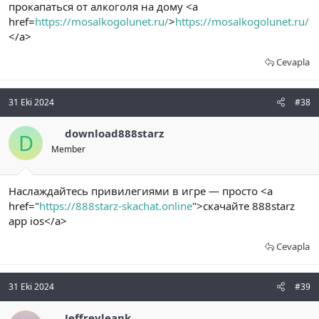
прокапаться от алкоголя на дому <a
href=
https://mosalkogolunet.ru/
>
https://mosalkogolunet.ru/
</a>
Cevapla
31 Eki 2024
#38
download888starz
D
Member
Наслаждайтесь привилегиями в игре — просто <a
href="
https://888starz-skachat.online
">скачайте 888starz
app ios</a>
Cevapla
31 Eki 2024
#39
Jeffreyleank