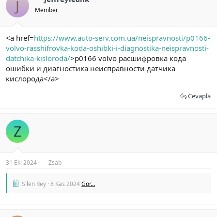
J
Member
<a href=
https://www.auto-serv.com.ua/neispravnosti/p0166-
volvo-rasshifrovka-koda-oshibki-i-diagnostika-neispravnosti-
datchika-kisloroda/
>p0166 volvo расшифровка кода
ошибки и диагностика неисправности датчика
кислорода</a>
Cevapla
Z
31 Eki 2024
Zsab
Silen Rey
8 Kas 2024
Gör…