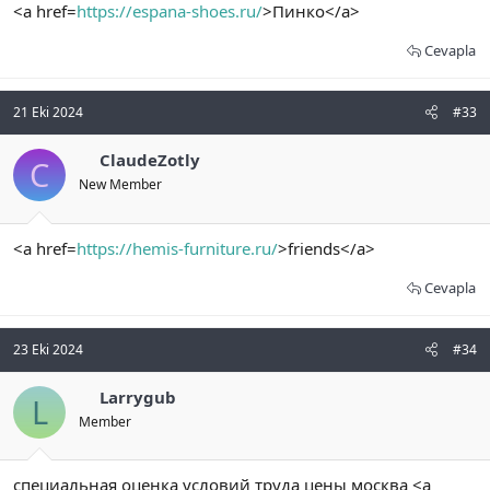
<a href=
https://espana-shoes.ru/
>Пинко</a>
Cevapla
21 Eki 2024
#33
ClaudeZotly
C
New Member
<a href=
https://hemis-furniture.ru/
>friends</a>
Cevapla
23 Eki 2024
#34
Larrygub
L
Member
специальная оценка условий труда цены москва <a