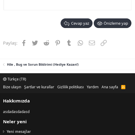
Cevap yaz
Önizleme yap
Facebook
Twitter
Reddit
Pinterest
Tumblr
WhatsApp
E-posta
Link
Paylaş:
Hile , Bug ve Sorun Bildirimi (Hediye Kazan!)
Türkçe (TR)
Bize ulaşın
Şartlar ve kurallar
Gizlilik politikası
Yardım
Ana sayfa
R
S
S
Hakkımızda
asdadasdadasd
Neler yeni
Yeni mesajlar