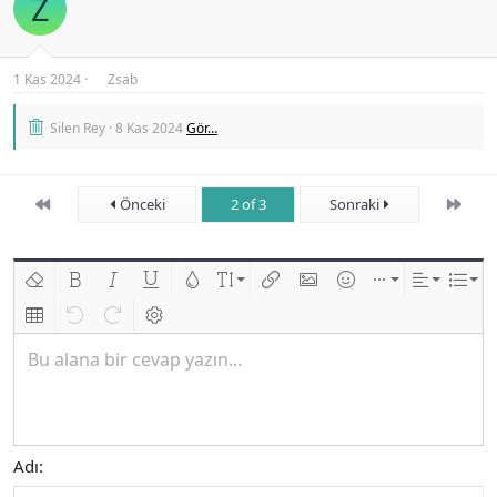
Z
1 Kas 2024
Zsab
Silen Rey
8 Kas 2024
Gör…
First
Son
Önceki
2 of 3
Sonraki
Biçimlendirmeyi kaldır
Kalın
Yatık
Altını çiz
Metin rengi
Font boyutu
Link ekle
Resim ekle
İfadeler
Ekle
Hizalama
List
Insert table
Geri al
ileri al
BB kodunu değiştir
Bu alana bir cevap yazın...
Adı