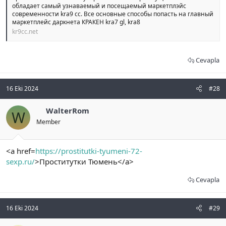
обладает самый узнаваемый и посещаемый маркетплэйс
современности kra9 cc. Все основные способы попасть на главный
маркетплейс даркнета КРАКЕН kra7 gl, kra8
kr9cc.net
Cevapla
16 Eki 2024
#28
WalterRom
W
Member
<a href=
https://prostitutki-tyumeni-72-
sexp.ru/
>Проститутки Тюмень</a>
Cevapla
16 Eki 2024
#29