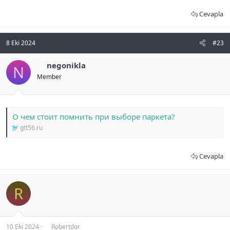
Cevapla
8 Eki 2024
#23
negonikla
N
Member
О чем стоит помнить при выборе паркета?
gtt56.ru
Cevapla
R
10 Eki 2024
Robertdor