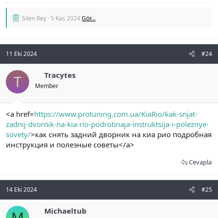
Silen Rey
5 Kas 2024
Gör…
11 Eki 2024
#24
Tracytes
T
Member
<a href=
https://www.protuning.com.ua/KiaRio/kak-snjat-
zadnij-dvornik-na-kia-rio-podrobnaja-instruktsija-i-poleznye-
sovety/
>как снять задний дворник на киа рио подробная
инструкция и полезные советы</a>
Cevapla
14 Eki 2024
#25
Michaeltub
M