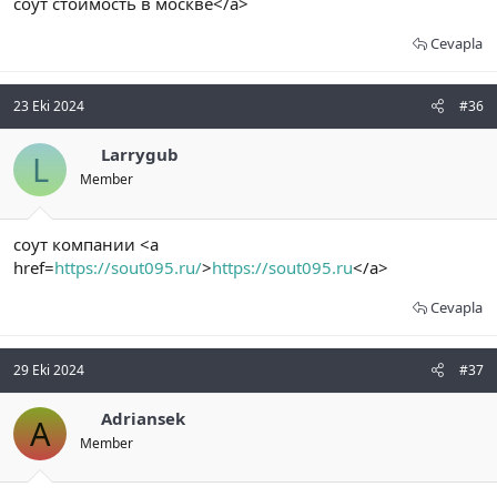
соут стоимость в москве</a>
Cevapla
23 Eki 2024
#36
Larrygub
L
Member
соут компании <a
href=
https://sout095.ru/
>
https://sout095.ru
</a>
Cevapla
29 Eki 2024
#37
Adriansek
A
Member