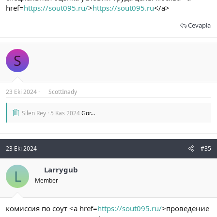
href=
https://sout095.ru/
>
https://sout095.ru
</a>
Cevapla
S
23 Eki 2024
ScottInady
Silen Rey
5 Kas 2024
Gör…
23 Eki 2024
#35
Larrygub
L
Member
комиссия по соут <a href=
https://sout095.ru/
>проведение