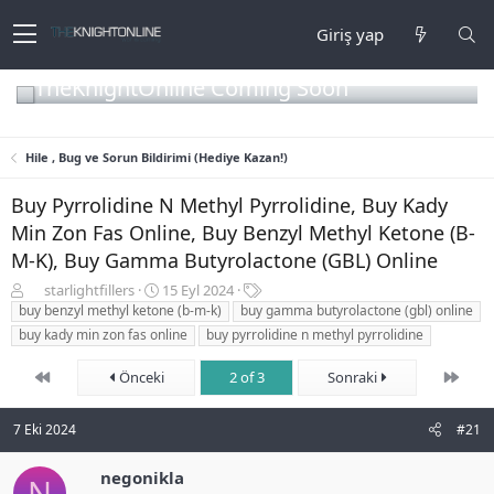
Giriş yap
TheKnightOnline Coming Soon
Hile , Bug ve Sorun Bildirimi (Hediye Kazan!)
Buy Pyrrolidine N Methyl Pyrrolidine, Buy Kady
Min Zon Fas Online, Buy Benzyl Methyl Ketone (B-
M-K), Buy Gamma Butyrolactone (GBL) Online
K
B
E
starlightfillers
15 Eyl 2024
o
a
t
buy benzyl methyl ketone (b-m-k)
buy gamma butyrolactone (gbl) online
n
ş
i
buy kady min zon fas online
buy pyrrolidine n methyl pyrrolidine
b
l
k
u
a
e
First
Son
Önceki
2 of 3
Sonraki
y
n
t
u
g
l
b
ı
e
7 Eki 2024
#21
a
ç
r
ş
t
negonikla
N
l
a