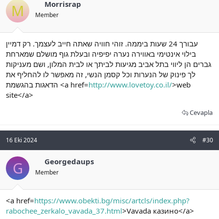
Morrisrap
M
Member
עבורך 24 שעות ביממה. זוהי חוויה שאתה חייב לעצמך. רק דמיין
בילוי אינטימי באווירה נערה יפיפיה ובעלת גוף מושלם שמארחת
גברים הן ליווי בתל אביב מגיעות לביתך או לבית המלון, ושם מעניקות
לך פינוק של הנערות וכל קסמן הנשי, זה מאפשר לו להחליף את
הדאגות בהגשמת <a href=
http://www.lovetoy.co.il/
>web
site</a>
Cevapla
16 Eki 2024
#30
Georgedaups
G
Member
<a href=
https://www.obekti.bg/misc/artcls/index.php?
rabochee_zerkalo_vavada_37.html
>Vavada казино</a>