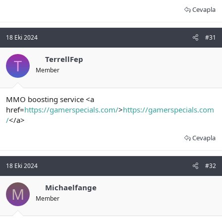
Cevapla
18 Eki 2024
#31
TerrellFep
T
Member
MMO boosting service <a
href=
https://gamerspecials.com/
>
https://gamerspecials.com
/
</a>
Cevapla
18 Eki 2024
#32
Michaelfange
M
Member