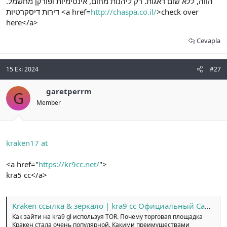
הווה, ללא שום דאגות. רק ליהנות מחום, אינטימיות ופורקן מחשמל.
דירות דיסקרטיות <a href=
http://chaspa.co.il/
>check over
here</a>
Cevapla
15 Eki 2024
#27
garetperrm
G
Member
kraken17 at
<a href="
https://kr9cc.net/
">
kra5 cc</a>
Kraken ссылка & зеркало | kra9 cc Официальный Сайт №1
Как зайти на kra9 gl используя TOR. Почему торговая площадка
Кракен стала очень популярной. Какими преимуществами