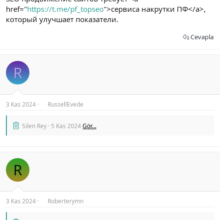
href="
https://t.me/pf_topseo
">сервиса накрутки ПФ</a>,
который улучшает показатели.
Cevapla
R
3 Kas 2024
RussellEvede
Silen Rey
5 Kas 2024
Gör…
R
3 Kas 2024
Roberterymn