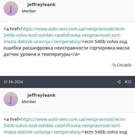
ş
t
Jeffreyleank
J
l
a
a
Member
r
t
i
a
h
n
i
<a href=
https://www.auto-serv.com.ua/neispravnosti/ecm-
540b-volvo-kod-oshibki-rasshifrovka-neispravnosti-sort-
masla-datchik-urovnja-i-temperatury/
>ecm 540b volvo код
ошибки расшифровка неисправности сортировка масла
датчик уровня и температуры</a>
Cevapla
31 Eki 2024
#22
Jeffreyleank
J
Member
<a href=
https://www.auto-serv.com.ua/neispravnosti/ecm-
540b-volvo-kod-oshibki-rasshifrovka-neispravnosti-sort-
masla-datchik-urovnja-i-temperatury/
>ecm 540b volvo код