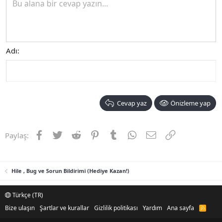
Bu alana bir cevap yazın...
Adı
Cevap yaz
Önizleme yap
Facebook
Twitter
Reddit
Pinterest
Tumblr
WhatsApp
E-posta
Link
Paylaş:
Hile , Bug ve Sorun Bildirimi (Hediye Kazan!)
Türkçe (TR)
Bize ulaşın
Şartlar ve kurallar
Gizlilik politikası
Yardım
Ana sayfa
R
S
S