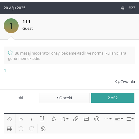
20 Ağu 2025
#23
111
1
Guest
Bu mesaj moderatör onayı beklemektedir ve normal kullanıcılara
görünmemektedir.
1
Cevapla
First
Önceki
2 of 2
Biçimlendirmeyi kaldır
Kalın
Yatık
Altını çiz
Metin rengi
Font boyutu
Link ekle
Resim ekle
İfadeler
Ekle
Hizalama
List
Insert table
Geri al
ileri al
BB kodunu değiştir