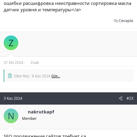
ошибки расшифровка неисправности сортировка масла
датчик уровня и температуры</a>
Cevapla
Z
31 Eki 2024
Zsab
Silen Rey
8 Kas 2024
Gör…
3 Kas 2024
#23
nakrutkapf
N
Member
SEO продвижение сайтов требует <a