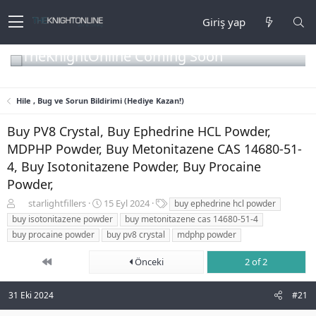
Giriş yap
TheKnightOnline Coming Soon
Hile , Bug ve Sorun Bildirimi (Hediye Kazan!)
Buy PV8 Crystal, Buy Ephedrine HCL Powder,
MDPHP Powder, Buy Metonitazene CAS 14680-51-
4, Buy Isotonitazene Powder, Buy Procaine
Powder,
K
B
E
starlightfillers
15 Eyl 2024
buy ephedrine hcl powder
o
a
t
buy isotonitazene powder
buy metonitazene cas 14680-51-4
n
ş
i
buy procaine powder
buy pv8 crystal
mdphp powder
b
l
k
u
a
e
First
Önceki
2 of 2
y
n
t
u
g
l
b
ı
e
31 Eki 2024
#21
a
ç
r