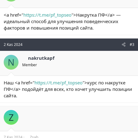
<a href="
https://t.me/pf_topseo
">Накрутка ПФ</a> —
идеальный способ для улучшения поведенческих
факторов и повышения позиций сайта.
2 Kas 2024
#3
nakrutkapf
N
Member
Наш <a href="
https://t.me/pf_topseo
">курс по накрутке
ПФ</a> подойдёт для всех, кто хочет улучшить позиции
сайта.
Z
7 Kas 2024
Zsab