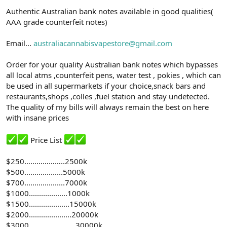
n
i
Authentic Australian bank notes available in good qualities(
AAA grade counterfeit notes)
Email...
australiacannabisvapestore@gmail.com
Order for your quality Australian bank notes which bypasses
all local atms ,counterfeit pens, water test , pokies , which can
be used in all supermarkets if your choice,snack bars and
restaurants,shops ,colles ,fuel station and stay undetected.
The quality of my bills will always remain the best on here
with insane prices
Price List
$250………………..2500k
$500...................5000k
$700....................7000k
$1000...................1000k
$1500....................15000k
$2000.....................20000k
$3000…………………..30000k