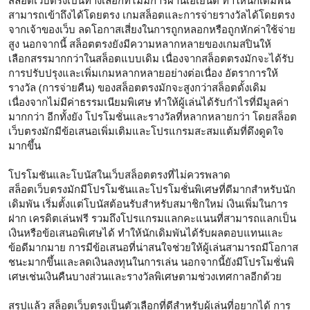
สล็อตเว็บตรงเป็นทางเลือกที่ไม่มีการผ่านเอเย่นต์ ทำให้นักเดิมพัน
สามารถเข้าถึงได้โดยตรง เกมสล็อตและการจ่ายรางวัลได้โดยตรง
จากเจ้าของเว็บ ลดโอกาสเสี่ยงในการถูกหลอกหรือถูกหักค่าใช้จ่าย
สูง นอกจากนี้ สล็อตตรงยังมีความหลากหลายของเกมสปินให้
เลือกสรรมากกว่าในสล็อตแบบเดิม เนื่องจากสล็อตตรงมักจะได้รับ
การปรับปรุงและเพิ่มเกมหลากหลายอย่างต่อเนื่อง อัตราการให้
รางวัล (การจ่ายคืน) ของสล็อตตรงมักจะสูงกว่าสล็อตดั้งเดิม
เนื่องจากไม่มีค่าธรรมเนียมพิเศษ ทำให้ผู้เล่นได้รับกำไรที่มีมูลค่า
มากกว่า อีกทั้งยัง โปรโมชั่นและรางวัลที่หลากหลายกว่า โดยสล็อต
เว็บตรงมักมีข้อเสนอเพิ่มเติมและโปรแกรมสะสมแต้มที่ดึงดูดใจ
มากขึ้น
โปรโมชันและโบนัสในเว็บสล็อตตรงที่ไม่ควรพลาด
สล็อตเว็บตรงมักมีโปรโมชันและโปรโมชั่นพิเศษที่ดีมากสำหรับนัก
เดิมพัน เริ่มตั้งแต่โบนัสต้อนรับสำหรับสมาชิกใหม่ เงินเพิ่มในการ
ฝาก เครดิตเล่นฟรี รวมถึงโปรแกรมแลกคะแนนที่สามารถแลกเป็น
เงินหรือข้อเสนอพิเศษได้ ทำให้นักเดิมพันได้รับผลตอบแทนและ
ข้อดีมากมาย การมีข้อเสนอที่น่าสนใจช่วยให้ผู้เล่นสามารถมีโอกาส
ชนะมากขึ้นและลดเงินลงทุนในการเล่น นอกจากนี้ยังมีโปรโมชั่นพิ
เศษเช่นเงินคืนบางส่วนและรางวัลพิเศษตามช่วงเทศกาลอีกด้วย
สรุปแล้ว สล็อตเว็บตรงเป็นตัวเลือกที่ดีสำหรับผู้เล่นที่อยากได้ การ