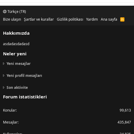
Türkçe (TR)
Bize ulaşın
Şartlar ve kurallar
Gizlilik politikası
Yardım
Ana sayfa
R
S
S
Hakkımızda
asdadasdadasd
Neler yeni
Yeni mesajlar
Yeni profil mesajları
Son aktivite
Forum istatistikleri
Konular
99,613
Mesajlar
435,847