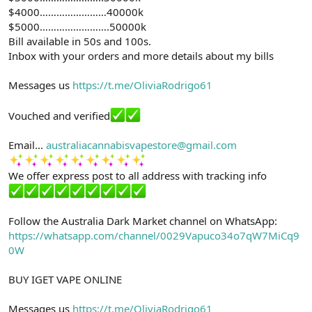
$4000……………………40000k
$5000…………………….50000k
Bill available in 50s and 100s.
Inbox with your orders and more details about my bills
Messages us
https://t.me/OliviaRodrigo61
Vouched and verified
Email...
australiacannabisvapestore@gmail.com
We offer express post to all address with tracking info
Follow the Australia Dark Market channel on WhatsApp:
https://whatsapp.com/channel/0029Vapuco34o7qW7MiCq9
0W
BUY IGET VAPE ONLINE
Messages us
https://t.me/OliviaRodrigo61